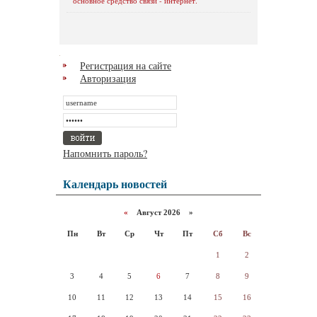
основное средство связи - интернет.
Регистрация на сайте
Авторизация
Напомнить пароль?
Календарь новостей
«
Август 2026 »
Пн
Вт
Ср
Чт
Пт
Сб
Вс
1
2
3
4
5
6
7
8
9
10
11
12
13
14
15
16