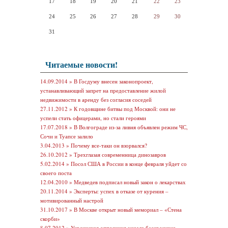
17
18
19
20
21
22
23
24
25
26
27
28
29
30
31
Читаемые новости!
14.09.2014 »
В Госдуму внесен законопроект,
устанавливающий запрет на предоставление жилой
недвижимости в аренду без согласия соседей
27.11.2012 »
К годовщине битвы под Москвой: они не
успели стать офицерами, но стали героями
17.07.2018 »
В Волгограде из-за ливня объявлен режим ЧС,
Сочи и Туапсе залило
3.04.2013 »
Почему все-таки он взорвался?
26.10.2012 »
Трехглазая современница динозавров
5.02.2014 »
Посол США в России в конце февраля уйдет со
своего поста
12.04.2010 »
Медведев подписал новый закон о лекарствах
20.11.2014 »
Эксперты: успех в отказе от курения –
мотивированный настрой
31.10.2017 »
В Москве открыт новый мемориал – «Стена
скорби»
8.07.2012 »
Украинская оппозиция начала бессрочную