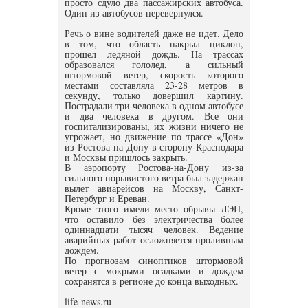
просто сдуло два пассажирских автобуса.
Один из автобусов перевернулся.
Речь о вине водителей даже не идет. Дело
в том, что область накрыл циклон,
прошел ледяной дождь. На трассах
образовался гололед, а сильный
штормовой ветер, скорость которого
местами составляла 23-28 метров в
секунду, только довершил картину.
Пострадали три человека в одном автобусе
и два человека в другом. Все они
госпитализированы, их жизни ничего не
угрожает, но движение по трассе «Дон»
из Ростова-на-Дону в сторону Краснодара
и Москвы пришлось закрыть.
В аэропорту Ростова-на-Дону из-за
сильного порывистого ветра был задержан
вылет авиарейсов на Москву, Санкт-
Петербург и Ереван.
Кроме этого имели место обрывы ЛЭП,
что оставило без электричества более
одиннадцати тысяч человек. Ведение
аварийных работ осложняется проливным
дождем.
По прогнозам синоптиков штормовой
ветер с мокрыми осадками и дождем
сохранятся в регионе до конца выходных.
life-news.ru