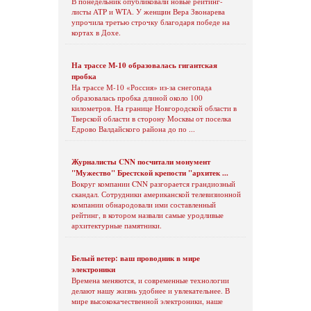
В понедельник опубликовали новые рейтинг-
листы ATP и WTA. У женщин Вера Звонарева
упрочила третью строчку благодаря победе на
кортах в Дохе.
На трассе М-10 образовалась гигантская
пробка
На трассе М-10 «Россия» из-за снегопада
образовалась пробка длиной около 100
километров. На границе Новгородской области в
Тверской области в сторону Москвы от поселка
Едрово Валдайского района до по ...
Журналисты CNN посчитали монумент
"Мужество" Брестской крепости "архитек ...
Вокруг компании CNN разгорается грандиозный
скандал. Сотрудники американской телевизионной
компании обнародовали ими составленный
рейтинг, в котором назвали самые уродливые
архитектурные памятники.
Белый ветер: ваш проводник в мире
электроники
Времена меняются, и современные технологии
делают нашу жизнь удобнее и увлекательнее. В
мире высококачественной электроники, наше