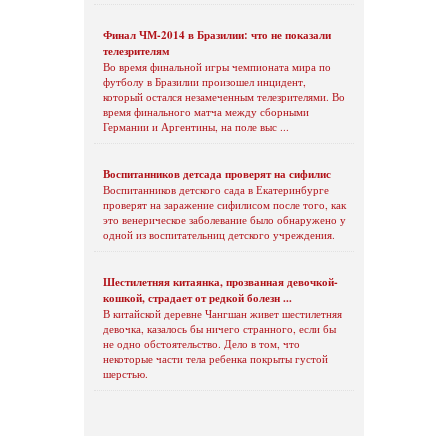
Финал ЧМ-2014 в Бразилии: что не показали
телезрителям
Во время финальной игры чемпионата мира по
футболу в Бразилии произошел инцидент,
который остался незамеченным телезрителями. Во
время финального матча между сборными
Германии и Аргентины, на поле выс ...
Воспитанников детсада проверят на сифилис
Воспитанников детского сада в Екатеринбурге
проверят на заражение сифилисом после того, как
это венерическое заболевание было обнаружено у
одной из воспитательниц детского учреждения.
Шестилетняя китаянка, прозванная девочкой-
кошкой, страдает от редкой болезн ...
В китайской деревне Чангшан живет шестилетняя
девочка, казалось бы ничего странного, если бы
не одно обстоятельство. Дело в том, что
некоторые части тела ребенка покрыты густой
шерстью.