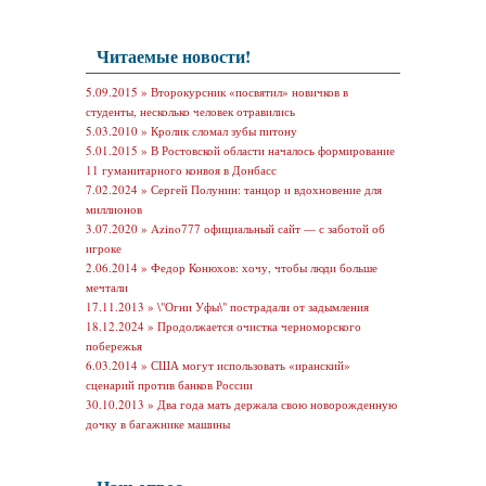
Читаемые новости!
5.09.2015 »
Второкурсник «посвятил» новичков в
студенты, несколько человек отравились
5.03.2010 »
Кролик сломал зубы питону
5.01.2015 »
В Ростовской области началось формирование
11 гуманитарного конвоя в Донбасс
7.02.2024 »
Сергей Полунин: танцор и вдохновение для
миллионов
3.07.2020 »
Azino777 официальный сайт — с заботой об
игроке
2.06.2014 »
Федор Конюхов: хочу, чтобы люди больше
мечтали
17.11.2013 »
\"Огни Уфы\" пострадали от задымления
18.12.2024 »
Продолжается очистка черноморского
побережья
6.03.2014 »
США могут использовать «иранский»
сценарий против банков России
30.10.2013 »
Два года мать держала свою новорожденную
дочку в багажнике машины