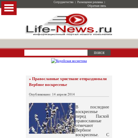
Сотрудничество
|
Размещение рекламы
|
Обратная связь
» Православные христиане отпраздновали
Вербное воскресенье
Опубликовано: 14 апреля 2014
В последнее
воскресенье
перед Пасхой
православные
отмечают
Вербное
воскресенье. С