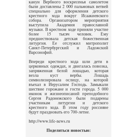
канун Вербного воскресенья самолетом
были доставлены 2 000 пальмовых ветвей
специально для оформления детского
крестного хода вокруг Исаакиевского
собора. Организатором мероприятия
выступила Академия православной
музыки. В крестном ходе приняли участие
более 15 тысяч человек. Ему
предшествовала детская божественная
литургия. Ее отслужил митрополит
Санкт-Петербургский и Ладожский
Варсонофий.
Впереди крестного хода шли дети в
церковных одеждах, и двигалась повозка,
запряженная белой лошадью, которая
везла куст вербы. Лошадь
символизировала ослицу, на которой
въехал в Иерусалим Господь. Замыкали
шествие горожане и гости города. 5 000
иконок и жизнеописаний преподобного
Сергея Радонежского были подарены
участникам литургии и детского
крестного хода. В этом году россияне
будут праздновать его 700-летие.
http://www.life-news.ru
Поделиться новостью: