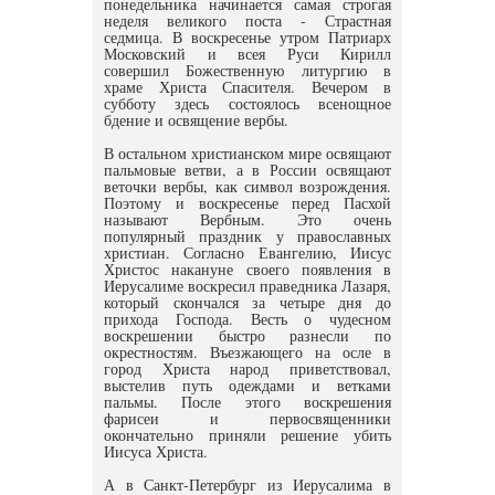
понедельника начинается самая строгая
неделя великого поста - Страстная
седмица. В воскресенье утром Патриарх
Московский и всея Руси Кирилл
совершил Божественную литургию в
храме Христа Спасителя. Вечером в
субботу здесь состоялось всенощное
бдение и освящение вербы.
В остальном христианском мире освящают
пальмовые ветви, а в России освящают
веточки вербы, как символ возрождения.
Поэтому и воскресенье перед Пасхой
называют Вербным. Это очень
популярный праздник у православных
христиан. Согласно Евангелию, Иисус
Христос накануне своего появления в
Иерусалиме воскресил праведника Лазаря,
который скончался за четыре дня до
прихода Господа. Весть о чудесном
воскрешении быстро разнесли по
окрестностям. Въезжающего на осле в
город Христа народ приветствовал,
выстелив путь одеждами и ветками
пальмы. После этого воскрешения
фарисеи и первосвященники
окончательно приняли решение убить
Иисуса Христа.
А в Санкт-Петербург из Иерусалима в