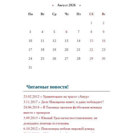
«
Август 2026 »
Пн
Вт
Ср
Чт
Пт
Сб
Вс
1
2
3
4
5
6
7
8
9
10
11
12
13
14
15
16
17
18
19
20
21
22
23
24
25
26
27
28
29
30
31
Читаемые новости!
23.02.2012 »
Удивительное на трассе «Амур»
3.11.2017 »
Дело Макларена живет, и даже побеждает?
24.06.2018 »
В Таиланде пропала футбольная команда
вместе с тренером
3.09.2013 »
Южный Урал начал восстановление, не
дожидаясь помощи из госказны
6.10.2012 »
Пенсионеры побили мировой рекорд