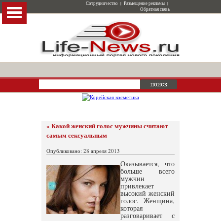
Сотрудничество
|
Размещение рекламы
|
Обратная связь
» Какой женский голос мужчины считают
самым сексуальным
Опубликовано: 28 апреля 2013
Оказывается, что
больше всего
мужчин
привлекает
высокий женский
голос. Женщина,
которая
разговаривает с