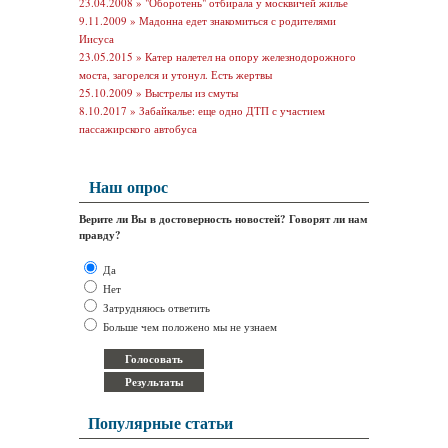
23.04.2008 »
"Оборотень" отбирала у москвичей жилье
9.11.2009 »
Мадонна едет знакомиться с родителями
Иисуса
23.05.2015 »
Катер налетел на опору железнодорожного
моста, загорелся и утонул. Есть жертвы
25.10.2009 »
Выстрелы из смуты
8.10.2017 »
Забайкалье: еще одно ДТП с участием
пассажирского автобуса
Наш опрос
Верите ли Вы в достоверность новостей? Говорят ли нам
правду?
Да
Нет
Затрудняюсь ответить
Больше чем положено мы не узнаем
Популярные статьи