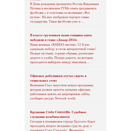
В День рождения президента России Владимира
Путина в московском ГУМе опять продавались
футболки с и толстовки из коллекции «Все
путем». На них изображен портрет главы
государства. Такие футболки уже п ...
В классе грузовиков наши гонщики опять
победили в гонке «Дакар-2014»
Наша команда «КАМАЗ-мастер» 12-й раз
одержали победу в столь авторитетной гонке!
Позади пустыни, горные обрывы, раскисшие
дороги и ухабы. Позади дороги, на которых
приходится выбирать между максималь ...
Офисных работников отучат сидеть в
социальных сетях
Компания Cisco запустила новую программу,
которая должна пресечь попытки офисных
работников залезть на запрещенные сайты,
сообщает ресурс Network world.
Крушение Costa Concordia. Судебные
слушания возобновляются
Сегодня в итальянском городе Гроссето будет
проходить второе заседание суда по делу о
крушении Costa Concordia. Желающих