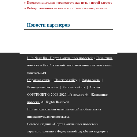
»
Профессиональная переподготовка: путь к новой карьере
»
Выбор памятника — важное и ответственное решение
Новости партнеров
LIfe-News.Ru - Портал жизненных новостей
»
Пикантные
новости
» Какой женский голос мужчины считают самым
сексуальным
Обратная связь
|
Поиск по сайту
|
Карта сайта
|
Размещение рекламы
|
Каталог сайтов
|
Статьи
COPYRIGHT © 2008-2025
life-news.ru ® - Жизненные
новости.
All Rights Reserved.
При использовании материалов сайта обязательна
индексируемая гиперссылка.
Сетевое издание «Портал жизненных новостей»
зарегистрировано в Федеральной службе по надзору в