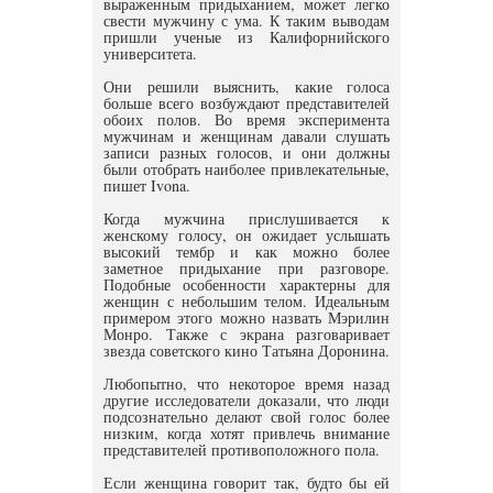
выраженным придыханием, может легко
свести мужчину с ума. К таким выводам
пришли ученые из Калифорнийского
университета.
Они решили выяснить, какие голоса
больше всего возбуждают представителей
обоих полов. Во время эксперимента
мужчинам и женщинам давали слушать
записи разных голосов, и они должны
были отобрать наиболее привлекательные,
пишет Ivona.
Когда мужчина прислушивается к
женскому голосу, он ожидает услышать
высокий тембр и как можно более
заметное придыхание при разговоре.
Подобные особенности характерны для
женщин с небольшим телом. Идеальным
примером этого можно назвать Мэрилин
Монро. Также с экрана разговаривает
звезда советского кино Татьяна Доронина.
Любопытно, что некоторое время назад
другие исследователи доказали, что люди
подсознательно делают свой голос более
низким, когда хотят привлечь внимание
представителей противоположного пола.
Если женщина говорит так, будто бы ей