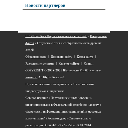
Новости партнеров
LIfe-News.Ru - Портал жизненных новостей
»
Интересные
факты
» Отсутствие огня и сообразительность древних
людей
Обратная связь
|
Поиск по сайту
|
Карта сайта
|
Размещение рекламы
|
Каталог сайтов
|
Статьи
COPYRIGHT © 2008-2025
life-news.ru ® - Жизненные
новости.
All Rights Reserved.
При использовании материалов сайта обязательна
индексируемая гиперссылка.
Сетевое издание «Портал жизненных новостей»
зарегистрировано в Федеральной службе по надзору в
сфере связи, информационных технологий и массовых
коммуникаций (Роскомнадзор) Свидетельство о
регистрации ЭЛ № ФС 77 - 57558 от 8.04.2014