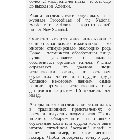
более 1,5 миллиона лет назад - то есть еще
до выхода из Африки.
Работа исследователей опубликована в
журнале Proceedings of the National
Academy of Sciences, а коротко о ней
пишет New Scientist.
Считается, что регулярное использование
огня способствовало выживанию и во
многом стимулировало эволюцию рода
Homo - термически обработанная пища
лучше усваивается и надолго
обеспечивает организм теплом. Ученые
определяют, что древние люди
использовали огонь, по останкам
обугленных костей или орудий труда
Согласно некоторым данным, самые
ранние примеры использования огня
датируются возрастом 1,6 миллиона лет
назад.
Авторы нового исследования усомнились
в традиционных представлениях о
времени получения людьми огня. По их
мнению, обнаруженные на стоянках
обугленные кости или орудия могли быть
итогом случайной "встречи" людей с
огнем - например, во время лесного
пожара. Чтобы определить точную дату