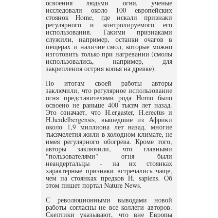
освоения людьми огня, ученые
исследовали около 100 европейских
стоянок Home, где искали признаки
регулярного и контролируемого его
использования. Такими признаками
служили, например, останки очагов в
пещерах и наличие смол, которые можно
изготовить только при нагревании (смолы
использовались, например, для
закрепления острия копья на древке).
По итогам своей работы авторы
заключили, что регулярное использование
огня представителями рода Homo было
освоено не раньше 400 тысяч лет назад.
Это означает, что H.ergaster, H.erectus и
H.heidelbergensis, вышедшие из Африки
около 1,9 миллиона лет назад, многие
тысячелетия жили в холодном климате, не
имея регулярного обогрева. Кроме того,
авторы заключили, что главными
"пользователями" огня были
неандертальцы - на их стоянках
характерные признаки встречались чаще,
чем на стоянках предков H. sapiens. Об
этом пишет портал Nature News.
С революционными выводами новой
работы согласны не все коллеги авторов.
Скептики указывают, что вне Европы