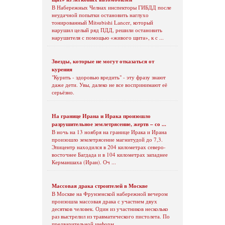
В Набережных Челнах инспекторы ГИБДД после
неудачной попытки остановить наглухо
тонированный Mitsubishi Lancer, который
нарушил целый ряд ПДД, решили остановить
нарушителя с помощью «живого щита», к с ...
Звезды, которые не могут отказаться от
курения
"Курить - здоровью вредить" - эту фразу знают
даже дети. Увы, далеко не все воспринимают её
серьёзно.
На границе Ирана и Ирака произошло
разрушительное землетрясение, жертв – со ...
В ночь на 13 ноября на границе Ирака и Ирана
произошло землетрясение магнитудой до 7,3.
Эпицентр находился в 204 километрах северо-
восточнее Багдада и в 104 километрах западнее
Керманшаха (Иран). Оч ...
Массовая драка строителей в Москве
В Москве на Фрунзенской набережной вечером
произошла массовая драка с участием двух
десятков человек. Один из участников несколько
раз выстрелил из травматического пистолета. По
предварительной информ ...