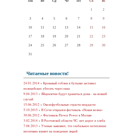
Пн
Вт
Ср
Чт
Пт
Сб
Вс
1
2
3
4
5
6
7
8
9
10
11
12
13
14
15
16
17
18
19
20
21
22
23
24
25
26
27
28
29
30
31
Читаемые новости!
24.01.2014 »
Кровавый гоблин в бутылке заставил
полицейских убегать через окна
9.04.2013 »
Яйцеклетки будут храниться дома - на всякий
случай
15.06.2012 »
Околофутбольные страсти-мордасти
5.10.2015 »
В Сочи открылся фестиваль «Новая волна»
30.06.2012 »
Фестиваль Flower Power в Москве
3.02.2014 »
В Ростовской области ЧС: нет дорог и хлеба
7.08.2013 »
Ученые заявляют, что глобальное потепление
негативно влияет на поведение людей