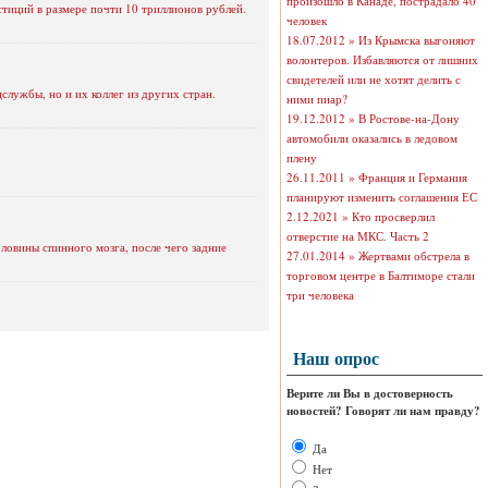
произошло в Канаде, пострадало 40
тиций в размере почти 10 триллионов рублей.
человек
18.07.2012 »
Из Крымска выгоняют
волонтеров. Избавляются от лишних
свидетелей или не хотят делить с
службы, но и их коллег из других стран.
ними пиар?
19.12.2012 »
В Ростове-на-Дону
автомобили оказались в ледовом
плену
26.11.2011 »
Франция и Германия
планируют изменить соглашения ЕС
2.12.2021 »
Кто просверлил
отверстие на МКС. Часть 2
ловины спинного мозга, после чего задние
27.01.2014 »
Жертвами обстрела в
торговом центре в Балтиморе стали
три человека
Наш опрос
Верите ли Вы в достоверность
новостей? Говорят ли нам правду?
Да
Нет