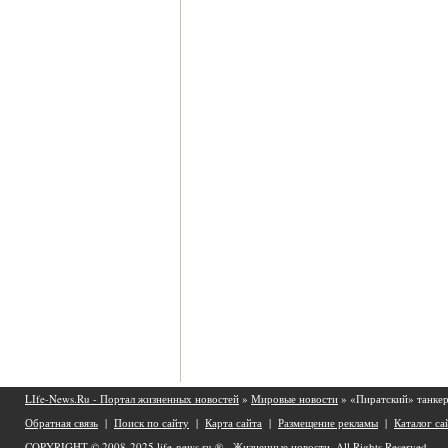
LIfe-News.Ru - Портал жизненных новостей
»
Мировые новости
» «Пиратский» танке
Обратная связь
|
Поиск по сайту
|
Карта сайта
|
Размещение рекламы
|
Каталог са
COPYRIGHT © 2008-2025
life-news.ru ® - Жизненные новости.
All Rights Reserved.