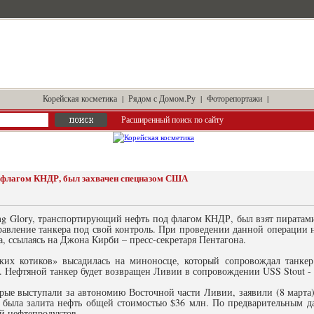
Корейская косметика
|
Рядом с Домом.Ру
|
Фоторепортажи
|
Расширенный поиск по сайту
д флагом КНДР, был захвачен спецназом США
ng Glory, транспортирующий нефть под флагом КНДР, был взят пиратами
авление танкера под свой контроль. При проведении данной операции н
а, ссылаясь на Джона Кирби – пресс-секретаря Пентагона.
ких котиков» высадилась на миноносце, который сопровождал танке
. Нефтяной танкер будет возвращен Ливии в сопровождении USS Stout -
рые выступали за автономию Восточной части Ливии, заявили (8 марта)
р была залита нефть общей стоимостью $36 млн. По предварительным д
ей нефтепродуктов.