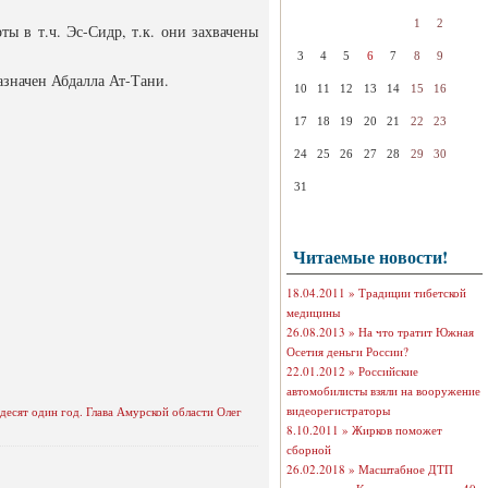
1
2
ы в т.ч. Эс-Сидр, т.к. они захвачены
3
4
5
6
7
8
9
значен Абдалла Ат-Тани.
10
11
12
13
14
15
16
17
18
19
20
21
22
23
24
25
26
27
28
29
30
31
Читаемые новости!
18.04.2011 »
Традиции тибетской
медицины
26.08.2013 »
На что тратит Южная
Осетия деньги России?
22.01.2012 »
Российские
автомобилисты взяли на вооружение
видеорегистраторы
десят один год. Глава Амурской области Олег
8.10.2011 »
Жирков поможет
сборной
26.02.2018 »
Масштабное ДТП