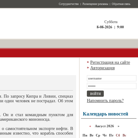
Сотрудничество
|
Размещение рекламы
|
Обратная связь
Суббота
8-08-2026
|
9:00
Регистрация на сайте
Авторизация
. По запросу Кипра и Ливии, спецназ
Напомнить пароль?
и один человек не пострадал. Об этом
Календарь новостей
р. Он и стал командным пунктом для
 американского миноносца.
«
Август 2026 »
 о самостоятельном экспорте нефти. В
анным известно, что корабль способен
Пн
Вт
Ср
Чт
Пт
Сб
Вс