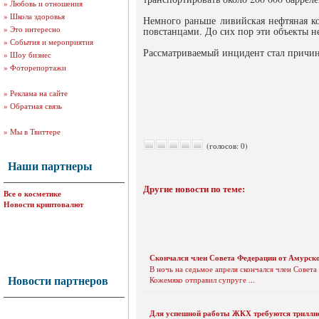
»
Любовь и отношения
»
Школа здоровья
Немного раньше ливийская нефтяная ко
»
Это интересно
повстанцами. До сих пор эти объекты не
»
События и мероприятия
Рассматриваемый инцидент стал причин
»
Шоу бизнес
»
Фоторепортажи
»
Реклама на сайте
»
Обратная связь
»
Мы в Твиттере
(голосов: 0)
Наши партнеры
Другие новости по теме:
Все о косметике
Новости криптовалют
Скончался член Совета Федерации от Амурско
В ночь на седьмое апреля скончался член Совет
Новости партнеров
Кожемяко отправил супруге ...
Для успешной работы ЖКХ требуются трилли