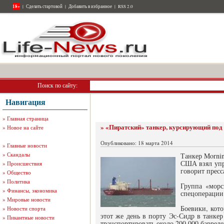
18+
|
Сделать стартовой
|
Добавить в избранное
|
RSS 2.0
Поиск по сайту:
Навигация
»
Главная страница
» «Пиратский» танкер, курсирующий по
»
Новое на сайте
Опубликовано: 18 марта 2014
»
Главные новости
»
Скандалы
Танкер Morni
США взял упр
»
Происшествия
говорит пресс
»
Общество
»
Политика
Группа «морс
»
Финансы, экономика
спецоперации
»
Мировые новости
Боевики, кото
»
Новости спорта
этот же день в порту Эс-Сидр в танке
»
Пикантные новости
транспортировать около 200 000 баррел