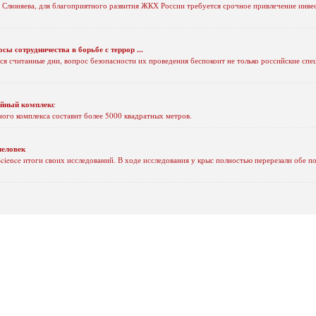
 Слюняева, для благоприятного развития ЖКХ России требуется срочное привлечение инвес
 сотрудничества в борьбе с террор ...
я считанные дни, вопрос безопасности их проведения беспокоит не только российские спец
ейный комплекс
ого комплекса составит более 5000 квадратных метров.
человек
ience итоги своих исследований. В ходе исследования у крыс полностью перерезали обе по