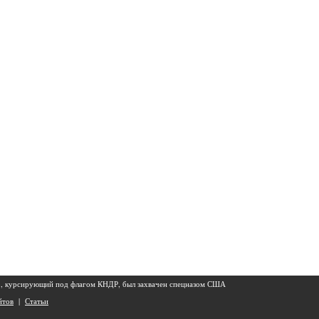
р, курсирующий под флагом КНДР, был захвачен спецназом США
йтов
|
Статьи