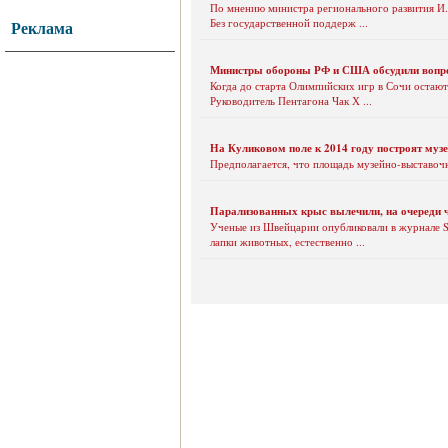
По мнению министра регионального развития И.
Без государственной поддерж ...
Реклама
Министры обороны РФ и США обсудили вопросы
Когда до старта Олимпийских игр в Сочи остаютс
Руководитель Пентагона Чак Х ...
На Куликовом поле к 2014 году построят муз
Предполагается, что площадь музейно-выставочн
Парализованных крыс вылечили, на очереди 
Ученые из Швейцарии опубликовали в журнале Sc
лапки животных, естественно ...