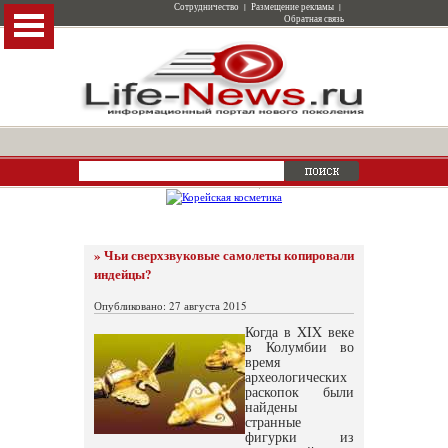
Сотрудничество
|
Размещение рекламы
|
Обратная связь
» Чьи сверхзвуковые самолеты копировали
индейцы?
Опубликовано: 27 августа 2015
Когда в XIX веке
в Колумбии во
время
археологических
раскопок были
найдены
странные
фигурки из