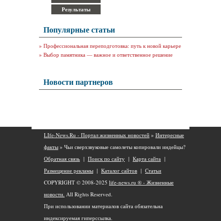
Популярные статьи
»
Профессиональная переподготовка: путь к новой карьере
»
Выбор памятника — важное и ответственное решение
Новости партнеров
LIfe-News.Ru - Портал жизненных новостей
»
Интересные
факты
» Чьи сверхзвуковые самолеты копировали индейцы?
Обратная связь
|
Поиск по сайту
|
Карта сайта
|
Размещение рекламы
|
Каталог сайтов
|
Статьи
COPYRIGHT © 2008-2025
life-news.ru ® - Жизненные
новости.
All Rights Reserved.
При использовании материалов сайта обязательна
индексируемая гиперссылка.