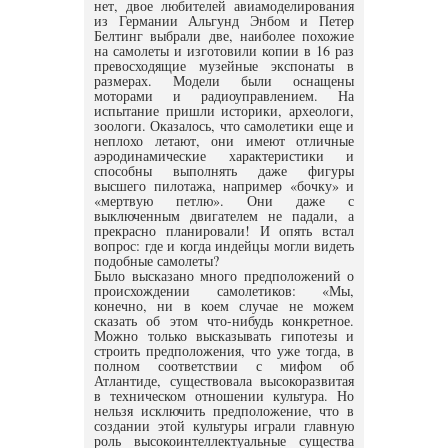
нет, двое любителей авиамоделирования
из Германии Альгунд Энбом и Петер
Белтинг выбрали две, наиболее похожие
на самолеты и изготовили копии в 16 раз
превосходящие музейные экспонаты в
размерах. Модели были оснащены
моторами и радиоуправлением. На
испытание пришли историки, археологи,
зоологи. Оказалось, что самолетики еще и
неплохо летают, они имеют отличные
аэродинамические характеристики и
способны выполнять даже фигуры
высшего пилотажа, например «бочку» и
«мертвую петлю». Они даже с
выключенным двигателем не падали, а
прекрасно планировали! И опять встал
вопрос: где и когда индейцы могли видеть
подобные самолеты?
Было высказано много предположений о
происхождении самолетиков: «Мы,
конечно, ни в коем случае не можем
сказать об этом что-нибудь конкретное.
Можно только высказывать гипотезы и
строить предположения, что уже тогда, в
полном соответствии с мифом об
Атлантиде, существовала высокоразвитая
в техническом отношении культура. Но
нельзя исключить предположение, что в
создании этой культуры играли главную
роль высокоинтеллектуальные существа