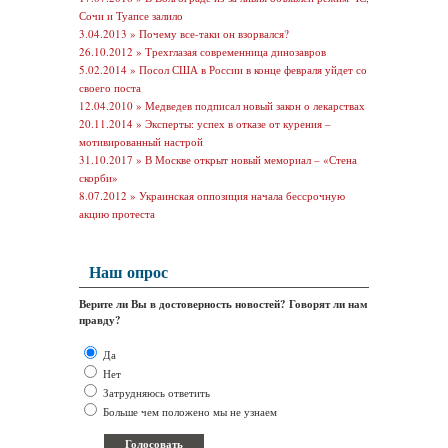
Сочи и Туапсе залило
3.04.2013 »
Почему все-таки он взорвался?
26.10.2012 »
Трехглазая современница динозавров
5.02.2014 »
Посол США в России в конце февраля уйдет со
своего поста
12.04.2010 »
Медведев подписал новый закон о лекарствах
20.11.2014 »
Эксперты: успех в отказе от курения –
мотивированный настрой
31.10.2017 »
В Москве открыт новый мемориал – «Стена
скорби»
8.07.2012 »
Украинская оппозиция начала бессрочную
акцию протеста
Наш опрос
Верите ли Вы в достоверность новостей? Говорят ли нам
правду?
Да
Нет
Затрудняюсь ответить
Больше чем положено мы не узнаем