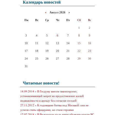
Календарь новостей
«
Август 2026 »
Пн
Вт
Ср
Чт
Пт
Сб
Вс
1
2
3
4
5
6
7
8
9
10
11
12
13
14
15
16
17
18
19
20
21
22
23
24
25
26
27
28
29
30
31
Читаемые новости!
14.09.2014 »
В Госдуму внесен законопроект,
устанавливающий запрет на предоставление жилой
недвижимости в аренду без согласия соседей
27.11.2012 »
К годовщине битвы под Москвой: они не
успели стать офицерами, но стали героями
17.07.2018 »
В Волгограде из-за ливня объявлен режим ЧС,