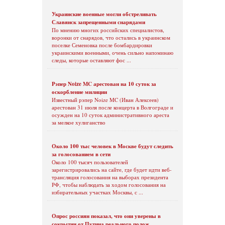
Украинские военные могли обстреливать
Славянск запрещенными снарядами
По мнению многих российских специалистов,
воронки от снарядов, что остались в украинском
поселке Семеновка после бомбардировки
украинскими военными, очень сильно напоминаю
следы, которые оставляют фос ...
Рэпер Noize MC арестован на 10 суток за
оскорбление милиции
Известный рэпер Noize MC (Иван Алексеев)
арестован 31 июля после концерта в Волгограде и
осужден на 10 суток административного ареста
за мелкое хулиганство
Около 100 тыс человек в Москве будут следить
за голосованием в сети
Около 100 тысяч пользователей
зарегистрировались на сайте, где будет идти веб-
трансляция голосования на выборах президента
РФ, чтобы наблюдать за ходом голосования на
избирательных участках Москвы, с ...
Опрос россиян показал, что они уверены в
сокрытии от Путина реального полож ...