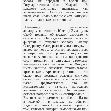
золота, их передали в музей при
Государственном банке Колумбии. В
каталоге экспонаты значились, как
«зооморфные». Авиация делала первые
шаги, сравнивать было не с чем. Фигурки
напоминали каких-то животных.
Понемногу развивалась
авиапромышленность. Ювелир Эммануэль
Стауб первым обнаружил сходство с
самолетами. Он сделал копию золотой
фигурки и отправил зоологу Айвену
Сандерсону. Сандерсон изучил фигурку и
вынес приговор: аналогичных животных
в мире нет, зооморфной фигурка не
является. А вот специалисты авиастроения
сразу признали в фигурках самолеты,
невзирая на наличие пасти, глаз. Фигурки
имели кабины, фюзеляж, стабилизаторы,
крылья, киль. Археологи установили, что
около трех десятков золотых фигурок
были изготовлены полторы тысячи лет
назад. Предполагалось, что их
использовали в качестве нагрудных
амулетов и украшений. Но открытым
остается вопрос: с чего их скопировали?
Большая часть самолетиков была найдена
в Колумбии, в местах, где обитали
индейцы толима. Пока ученые спорили о
том, являются фигурки самолетиками или