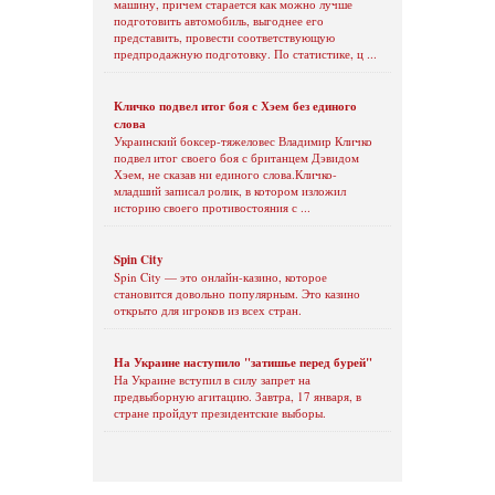
машину, причем старается как можно лучше
подготовить автомобиль, выгоднее его
представить, провести соответствующую
предпродажную подготовку. По статистике, ц ...
Кличко подвел итог боя с Хэем без единого
слова
Украинский боксер-тяжеловес Владимир Кличко
подвел итог своего боя с британцем Дэвидом
Хэем, не сказав ни единого слова.Кличко-
младший записал ролик, в котором изложил
историю своего противостояния с ...
Spin City
Spin City — это онлайн-казино, которое
становится довольно популярным. Это казино
открыто для игроков из всех стран.
На Украине наступило "затишье перед бурей"
На Украине вступил в силу запрет на
предвыборную агитацию. Завтра, 17 января, в
стране пройдут президентские выборы.