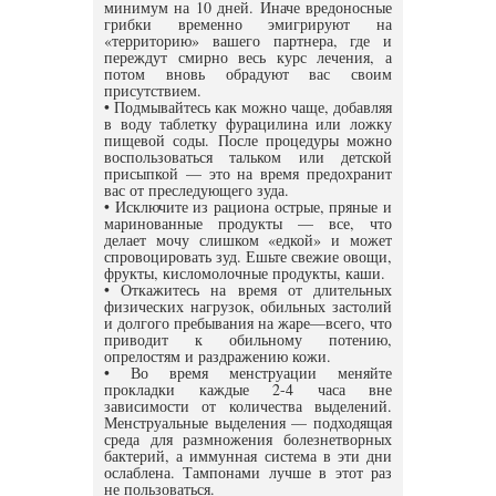
минимум на 10 дней. Иначе вредоносные
грибки временно эмигрируют на
«территорию» вашего партнера, где и
переждут смирно весь курс лечения, а
потом вновь обрадуют вас своим
присутствием.
• Подмывайтесь как можно чаще, добавляя
в воду таблетку фурацилина или ложку
пищевой соды. После процедуры можно
воспользоваться тальком или детской
присыпкой — это на время предохранит
вас от преследующего зуда.
• Исключите из рациона острые, пряные и
маринованные продукты — все, что
делает мочу слишком «едкой» и может
спровоцировать зуд. Ешьте свежие овощи,
фрукты, кисломолочные продукты, каши.
• Откажитесь на время от длительных
физических нагрузок, обильных застолий
и долгого пребывания на жаре—всего, что
приводит к обильному потению,
опрелостям и раздражению кожи.
• Во время менструации меняйте
прокладки каждые 2-4 часа вне
зависимости от количества выделений.
Менструальные выделения — подходящая
среда для размножения болезнетворных
бактерий, а иммунная система в эти дни
ослаблена. Тампонами лучше в этот раз
не пользоваться.