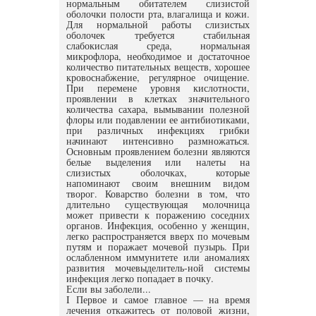
нормальным обитателем слизистой
оболочки полости рта, влагалища и кожи.
Для нормальной работы слизистых
оболочек требуется стабильная
слабокислая среда, нормальная
микрофлора, необходимое и достаточное
количество питательных веществ, хорошее
кровоснабжение, регулярное очищение.
При перемене уровня кислотности,
проявлении в клетках значительного
количества сахара, вымывании полезной
флоры или подавлении ее антибиотиками,
при различных инфекциях грибки
начинают интенсивно размножаться.
Основным проявлением болезни являются
белые выделения или налеты на
слизистых оболочках, которые
напоминают своим внешним видом
творог. Коварство болезни в том, что
длительно существующая молочница
может привести к поражению соседних
органов. Инфекция, особенно у женщин,
легко распространяется вверх по мочевым
путям и поражает мочевой пузырь. При
ослабленном иммунитете или аномалиях
развития мочевыделитель-ной системы
инфекция легко попадает в почку.
Если вы заболели...
I Первое и самое главное — на время
лечения откажитесь от половой жизни,