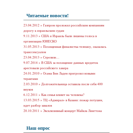
Читаемые новости!
23.04.2012 »
Газпром проложил российским компаниям
дорогу к израильским судам
9.11.2013 »
США и Израиль были лишены голоса в
организации ЮНЕСКО
31.05.2013 »
Похищенная финалистка телешоу, оказалась
транссексуалом
23.04.2013 »
Стреляли…
9.07.2014 »
В США за похищение данных кредиток
арестовали российского хакера
24.01.2010 »
Осама Бин Ладен пригрозил новыми
терактами
2.03.2010 »
Долгожительница оставила после себя 400
внуков
6.12.2011 »
Как семья влияет на человека?
13.03.2015 »
ТЦ «Адмирал» в Казани: пожар потушен,
идет разбор завалов
20.10.2011 »
Эксклюзивный концерт Майкла Лингтона
Наш опрос