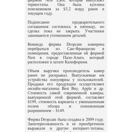
термостаты. Она была куплена
поисковиком за $3,2 млрд ранее в
текущем году.
Подписание предварительного
соглашения состоялось в пятницу, но
сделка пока не закрыта. Участники
занимаются уточнением деталей.
Команда фирмы Dropcam намерена
перебраться из Сан-Франциско в
помещения, предоставленные ей фирмой
Nest в городе Пало-Альто, который
расположен в штате Калифорния.
Объем выручки производитель камер
ранее не раскрывал. Выпускаемые им
устройства популярны у пользователей.
Продажи его продукции осуществляют
онлайн-магазины Best Buy, Apple и др.
Стоимость самой современной камеры,
выпущенной этой фирмой, составляет
$199, стоимость варианта с уменьшенным
полем обзора и пониженным
разрешением – $149.
Фирма Dropcam была создана в 2009 году.
Заинтересованность в ее приобретении
выражали и другие интернет-титаны,