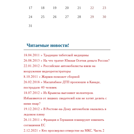
17
18
19
20
21
22
23
24
25
26
27
28
29
30
31
Читаемые новости!
18.04.2011 »
Традиции тибетской медицины
26.08.2013 »
На что тратит Южная Осетия деньги России?
22.01.2012 »
Российские автомобилисты взяли на
вооружение видеорегистраторы
8.10.2011 »
Жирков поможет сборной
26.02.2018 »
Масштабное ДТП произошло в Канаде,
пострадало 40 человек
18.07.2012 »
Из Крымска выгоняют волонтеров.
Избавляются от лишних свидетелей или не хотят делить с
ними пиар?
19.12.2012 »
В Ростове-на-Дону автомобили оказались в
ледовом плену
26.11.2011 »
Франция и Германия планируют изменить
соглашения ЕС
2.12.2021 »
Кто просверлил отверстие на МКС. Часть 2