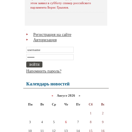
этом заявил в субботу спикер российского
парламента Борис Грызлов.
Регистрация на сайте
Авторизация
Напомнить пароль?
Календарь новостей
«
Август 2026 »
Пн
Вт
Ср
Чт
Пт
Сб
Вс
1
2
3
4
5
6
7
8
9
10
11
12
13
14
15
16