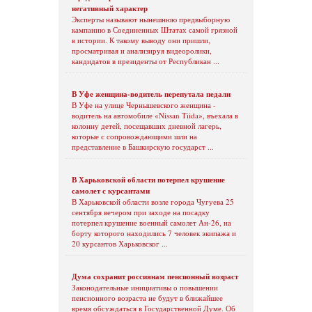
негативный характер
Эксперты называют нынешнюю предвыборную
кампанию в Соединенных Штатах самой грязной
в истории. К такому выводу они пришли,
просматривая и анализируя видеоролики,
кандидатов в президенты от Республикан ...
В Уфе женщина-водитель перепутала педали
В Уфе на улице Чернышевского женщина -
водитель на автомобиле «Nissan Tiida», въехала в
колонну детей, посещавших дневной лагерь,
которые с сопровождающими шли на
представление в Башкирскую государст ...
В Харьковской области потерпел крушение
самолет с курсантами
В Харьковской области возле города Чугуева 25
сентября вечером при заходе на посадку
потерпел крушение военный самолет Ан-26, на
борту которого находились 7 человек экипажа и
20 курсантов Харьковског ...
Дума сохранит россиянам пенсионный возраст
Законодательные инициативы о повышении
пенсионного возраста не будут в ближайшее
время обсуждаться в Государственной Думе. Об