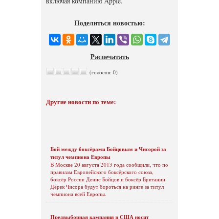
включая компанию Apple.
Поделиться новостью:
Распечатать
(голосов: 0)
Другие новости по теме:
Бой между боксёрами Бойцовым и Чисорой за
титул чемпиона Европы
В Москве 20 августа 2013 года сообщили, что по
правилам Европейского боксёрского союза,
боксёр России Денис Бойцов и боксёр Британии
Дерек Чисора будут бороться на ринге за титул
чемпиона всей Европы.
Предвыборная кампания в США носит