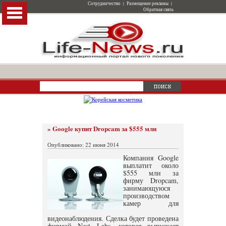
Сотрудничество
|
Размещение рекламы
|
Обратная связь
» Google купит Dropcam за $555 млн
Опубликовано: 22 июня 2014
Компания Google
выплатит около
$555 млн за
фирму Dropcam,
занимающуюся
производством
камер для
видеонаблюдения. Сделка будет проведена
фирмой Nest Labs, которая выпускает