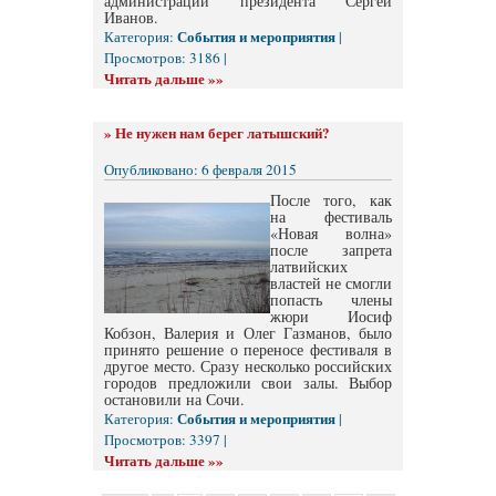
администрации президента Сергей
Иванов.
События и мероприятия
Категория:
|
Просмотров: 3186 |
Читать дальше »»
»
Не нужен нам берег латышский?
Опубликовано: 6 февраля 2015
После того, как
на фестиваль
«Новая волна»
после запрета
латвийских
властей не смогли
попасть члены
жюри Иосиф
Кобзон, Валерия и Олег Газманов, было
принято решение о переносе фестиваля в
другое место. Сразу несколько российских
городов предложили свои залы. Выбор
остановили на Сочи.
События и мероприятия
Категория:
|
Просмотров: 3397 |
Читать дальше »»