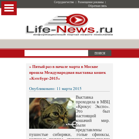
Сотрудничество
|
Размещение рекламы
|
Обратная связь
»
Пятый раз в начале марта в Москве
прошла Международная выставка кошек
«Кэтсбург-2015»
Опубликовано: 11 марта 2015
Выставка
проходила в МВЦ
«Крокус Экспо».
Это был
настоящий
кошачий мир.
Были
представлены
пушистые сибиряки, голые сфинксы,
изящные сиамцы, ставшие привычными