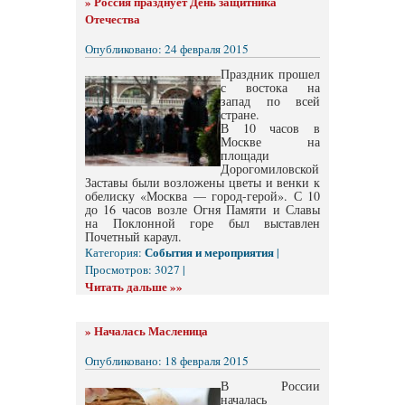
»
Россия празднует День защитника
Отечества
Опубликовано: 24 февраля 2015
Праздник прошел
с востока на
запад по всей
стране.
В 10 часов в
Москве на
площади
Дорогомиловской
Заставы были возложены цветы и венки к
обелиску «Москва — город-герой». С 10
до 16 часов возле Огня Памяти и Славы
на Поклонной горе был выставлен
Почетный караул.
События и мероприятия
Категория:
|
Просмотров: 3027 |
Читать дальше »»
»
Началась Масленица
Опубликовано: 18 февраля 2015
В России
началась