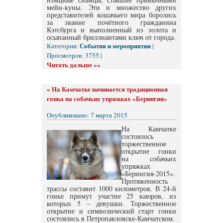
мейн-куны. Эти и множество других
представителей кошачьего мира боролись
за звание почётного гражданина
Кэтсбурга и выполненный из золота и
осыпанный бриллиантами ключ от города.
События и мероприятия
Категория:
|
Просмотров: 3755 |
Читать дальше »»
»
На Камчатке начинается традиционная
гонка на собачьих упряжках «Берингия»
Опубликовано: 7 марта 2015
На Камчатке
состоялось
торжественное
открытие гонки
на собачьих
упряжках
«Берингия-2015».
Протяженность
трассы составит 1000 километров. В 24-й
гонке примут участие 25 каюров, из
которых 5 – девушки. Торжественное
открытие и символический старт гонки
состоялись в Петропавловске-Камчатском.