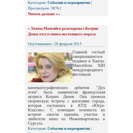
События и мероприятия
Категория:
|
Просмотров: 3876 |
Читать дальше »»
»
Ханты-Мансийск разочаровал Катрин
Денев отсутствием настоящего мороза
Опубликовано: 28 февраля 2015
Главной гостьей
завершившегося
недавно в Ханты-
Мансийске XIII
международного
фестиваля
кинематографических дебютов "Дух
огня", была знаменитая французская
актриса Катрин Денев. Она провела
творческую встречу с жителями города,
которая состоялась в КТЦ «Югра-
Классик». С помощью телемоста во
встрече смогли принять участие и
любители кино из Нижневартовска и
Сургута.
События и мероприятия
Категория:
|