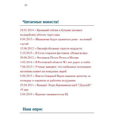
31
Читаемые новости!
24.01.2014 »
Кровавый гоблин в бутылке заставил
полицейских убегать через окна
9.04.2013 »
Яйцеклетки будут храниться дома - на всякий
случай
15.06.2012 »
Околофутбольные страсти-мордасти
5.10.2015 »
В Сочи открылся фестиваль «Новая волна»
30.06.2012 »
Фестиваль Flower Power в Москве
3.02.2014 »
В Ростовской области ЧС: нет дорог и хлеба
7.08.2013 »
Ученые заявляют, что глобальное потепление
негативно влияет на поведение людей
9.08.2013 »
Власти Северной Кореи наказали артистку за
оговорку и оправили ее работать на рудники
25.04.2011 »
Концерт Этери Бериашвили клуб \"ДуровЪ\"
19 мая
2.04.2010 »
Курение сказывается на IQ
Наш опрос