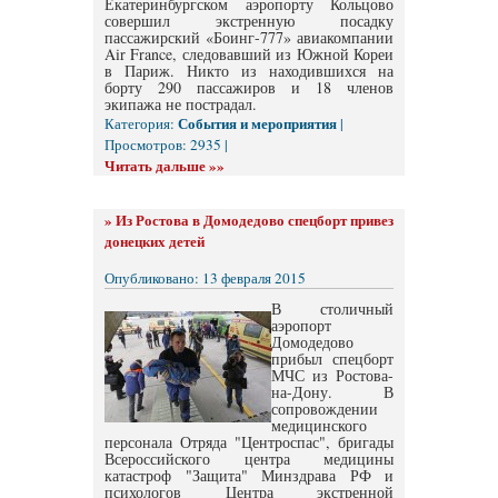
Екатеринбургском аэропорту Кольцово
совершил экстренную посадку
пассажирский «Боинг-777» авиакомпании
Air France, следовавший из Южной Кореи
в Париж. Никто из находившихся на
борту 290 пассажиров и 18 членов
экипажа не пострадал.
События и мероприятия
Категория:
|
Просмотров: 2935 |
Читать дальше »»
»
Из Ростова в Домодедово спецборт привез
донецких детей
Опубликовано: 13 февраля 2015
В столичный
аэропорт
Домодедово
прибыл спецборт
МЧС из Ростова-
на-Дону. В
сопровождении
медицинского
персонала Отряда "Центроспас", бригады
Всероссийского центра медицины
катастроф "Защита" Минздрава РФ и
психологов Центра экстренной