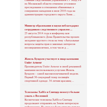
по Московской области отменено уголовное
преследование в отношении обвиняемых в
совершении нападения в июле 2010 года на
администрацию городского округа Химк ...
Министр образования и науки поблагодарил
сотрудников следственного управлен ...
25 августа 2014 года в конференц-зале
республиканского Дома Правительства прошло
заседание круглого стола на тему «Актуальные
вопросы защиты прав и законных интересов
несовершеннолетних, в том числе д ...
Жизель Бундхен участвует в пиар-кампании
Under Armour
Производитель Under Armour в своей рекламной
кампании воспользовался услугами Жизель
Бундхен – самой высокооплачиваемой модели.
Первый 30-секундный тизер посвящён
спортивной одежде. 34-летняя красавиц ...
Телескопы Хаббл и Спитцер помогут больше
узнать о Вселенной
Космические телескопы Хаббл и Спитцер
продолжают отправлять на Землю интересную
информацию. На этот раз были открыты четыре