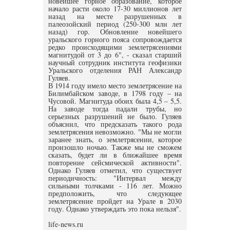
новейшее горное образование, которое
начало расти около 17-30 миллионов лет
назад на месте разрушенных в
палеозойский период (250-300 млн лет
назад) гор. Обновление новейшего
уральского горного пояса сопровождается
редко происходящими землетрясениями
магнитудой от 3 до 6", - сказал старший
научный сотрудник института геофизики
Уральского отделения РАН Александр
Гуляев.
В 1914 году имело место землетрясение на
Билимбайском заводе, в 1798 году – на
Чусовой. Магнитуда обоих была 4,5 – 5,5.
На заводе тогда падали трубы, но
серьезных разрушений не было. Гуляев
объяснил, что предсказать такого рода
землетрясения невозможно. "Мы не могли
заранее знать, о землетрясении, которое
произошло ночью. Также мы не сможем
сказать, будет ли в ближайшее время
повторение сейсмической активности".
Однако Гуляев отметил, что существует
периодичность: "Интервал между
сильными толчками - 116 лет. Можно
предположить, что следующее
землетрясение пройдет на Урале в 2030
году. Однако утверждать это пока нельзя".
life-news.ru