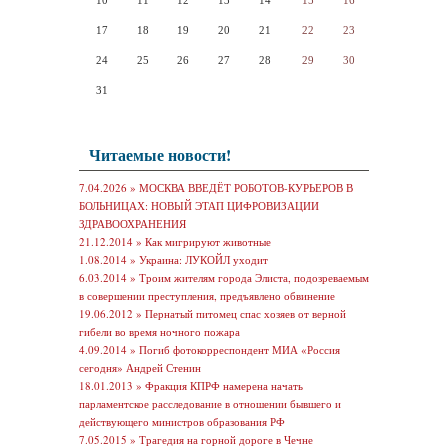
10
11
12
13
14
15
16
17
18
19
20
21
22
23
24
25
26
27
28
29
30
31
Читаемые новости!
7.04.2026 »
МОСКВА ВВЕДЁТ РОБОТОВ-КУРЬЕРОВ В
БОЛЬНИЦАХ: НОВЫЙ ЭТАП ЦИФРОВИЗАЦИИ
ЗДРАВООХРАНЕНИЯ
21.12.2014 »
Как мигрируют животные
1.08.2014 »
Украина: ЛУКОЙЛ уходит
6.03.2014 »
Троим жителям города Элиста, подозреваемым
в совершении преступления, предъявлено обвинение
19.06.2012 »
Пернатый питомец спас хозяев от верной
гибели во время ночного пожара
4.09.2014 »
Погиб фотокорреспондент МИА «Россия
сегодня» Андрей Стенин
18.01.2013 »
Фракция КПРФ намерена начать
парламентское расследование в отношении бывшего и
действующего министров образования РФ
7.05.2015 »
Трагедия на горной дороге в Чечне