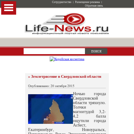
Сотрудничество
|
Размещение рекламы
|
Обратная связь
» Землетрясение в Свердловской области
Опубликовано: 20 октября 2015
Ночью города
Свердловской
области тряхнуло.
Толчки
магнитудой 3,2-
4,2 балла
ощутили города
Асбест,
Екатеринбург, Новоуральск,
Первоуральск, Ревда. Эпицентр находился