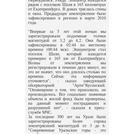
рядом с поселком Шаля в 165 километрах
от Екатеринбурга. В домах тряслись стены
и окна. Предыдущее землетрясение было
зафиксировано в регионе в марте 2010
года.
"Впервые за 5 лет этой ночью мы
зарегистрировали подземные толчки
магнитудой от 3,2 до 4,2. Они были
зафиксированы в 02:44 по местному
времени (00:44 мск). Эпицентром стал
поселок Шали, который находится
примерно в 165 км от Екатеринбурга.
Волны от землетрясения мы
регистрировали в течение двух минут, но
это не значит, что оно длилось столько по
времени. Сейчас эта информация
уточняется", - сказал заведующий
обсерваторией "Арти"Кусонский.
"Оповещение о том, что произошло, не
производилось. Все социально значимые
объекты и жилой фонд были проверены,
на данный момент пострадавших и
разрушений нет", - сказали в пресс-
службе МЧС.
За последние 300 лет на Урале были
зарегистрированы более сорока
землетрясений магнитудой от 3 до 6.
"Современные Уральские горы - это