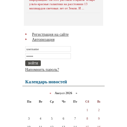
ульта-красные галактики на расстоянии 13
миллиардов световых лет от Земли. И ...
Регистрация на сайте
Авторизация
Напомнить пароль?
Календарь новостей
«
Август 2026 »
Пн
Вт
Ср
Чт
Пт
Сб
Вс
1
2
3
4
5
6
7
8
9