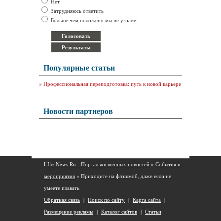
Нет
Затрудняюсь ответить
Больше чем положено мы не узнаем
Популярные статьи
»
Профессиональная переподготовка: путь к новой карьере
Новости партнеров
LIfe-News.Ru - Портал жизненных новостей
»
События и
мероприятия
» Приходите на флэшмоб, даже если не
умеете плавать
Обратная связь
|
Поиск по сайту
|
Карта сайта
|
Размещение рекламы
|
Каталог сайтов
|
Статьи