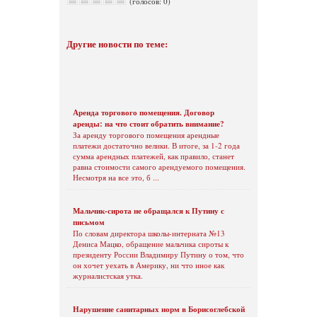
(голосов: 0)
Другие новости по теме:
Аренда торгового помещения. Договор
аренды: на что стоит обратить внимание?
За аренду торгового помещения арендные
платежи достаточно велики. В итоге, за 1-2 года
сумма арендных платежей, как правило, станет
равна стоимости самого арендуемого помещения.
Несмотря на все это, б ...
Мальчик-сирота не обращался к Путину с
письмом
По словам директора школы-интерната №13
Дениса Мацко, обращение мальчика сироты к
президенту России Владимиру Путину о том, что
он хочет уехать в Америку, ни что иное как
журналистская утка.
Нарушение санитарных норм в Борисоглебской