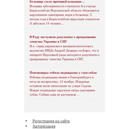
больнице стало причиной вспышки ...
Вспышка заболеваемости гепатитом А в городе
Борисоглебске Воронежской области объясняется
нарушением санитарных норм в больнице. С
начала года в Борисоглебске вирусным гепатитом
А заболело 14 человек ...
В Раду поступили документы о прекращении
членства Украины в СНГ
И.о. главы украинского внешнеполитического
ведомства МИДа Андрей Дещица сообщил, что в
аппарате Верховной рады находятся документы о
прекращении членства Украины в СНГ.
Пенсионерка отбила подкидыша у стаи собак
Ребенка-подкидыша нашли в Екатеринбурге в
ночь на воскресенье, 14 ноября. Младенца
оставили возле пятиэтажки по улице Седова.
Вскоре подкидыша окружила свора одичавших
собак. Собаки едва не растерзали ...
Регистрация на сайте
Авторизация