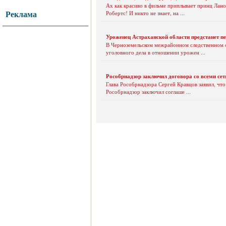
Ах как красиво в фильме приплывает принц Лано
Реклама
Робертс! И никто не знает, на ...
Уроженец Астраханской области предстанет п
В Черноземельском межрайонном следственном о
уголовного дела в отношении урожен ...
Рособрнадзор заключил договора со всеми сет
Глава Рособрнадзора Сергей Кравцов заявил, чт
Рособрнадзор заключил соглаше ...