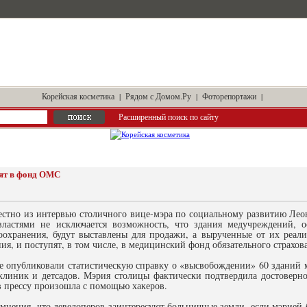
Корейская косметика
|
Рядом с Домом.Ру
|
Фоторепортажи
|
Расширенный поиск по сайту
пят в фонд ОМС
вестно из интервью столичного вице-мэра по социальному развитию Лео
ластями не исключается возможность, что здания медучреждений, 
оохранения, будут выставлены для продажи, а вырученные от их реал
ия, и поступят, в том числе, в медицинский фонд обязательного страхо
 опубликовали статистическую справку о «высвобождении» 60 зданий 
клиник и детсадов. Мэрия столицы фактически подтвердила достовернос
 прессу произошла с помощью хакеров.
мнения, что девелоперов заинтересуют больничные земли, если мэрией 