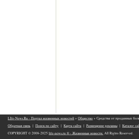
LIfe-News.Ru - Портал жизненных новостей
»
Общество
» Средства от проданных бол
Обратная связь
|
Поиск по сайту
|
Карта сайта
|
Размещение рекламы
|
Каталог са
COPYRIGHT © 2008-2025
life-news.ru ® - Жизненные новости.
All Rights Reserved.