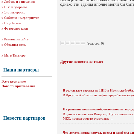
»
Любовь и отношения
однако эти здания вполне могли бы бы
»
Школа здоровья
»
Это интересно
»
События и мероприятия
»
Шоу бизнес
»
Фоторепортажи
»
Реклама на сайте
(голосов: 0)
»
Обратная связь
»
Мы в Твиттере
Другие новости по теме:
Наши партнеры
Все о косметике
Новости криптовалют
В результате взрыва на НПЗ в Иркутской облас
В Иркутской области на нефтеперерабатывающем
На развитие космической деятельности госуда
В день космонавтики Владимир Путин посетил к
Новости партнеров
МКС, провел осмотр стартовых ...
Что делать, когда паруса, цветы и конфеты з