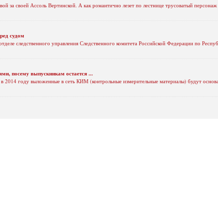
вой за своей Ассоль Вертинской. А как романтично лезет по лестнице трусоватый персона
еред судом
тделе следственного управления Следственного комитета Российской Федерации по Респуб
ями, посему выпускникам остается ...
о в 2014 году выложенные в сеть КИМ (контрольные измерительные материалы) будут основ