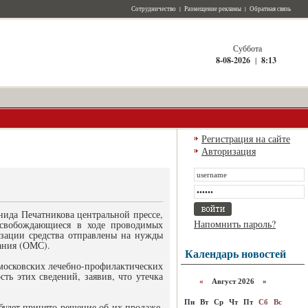
Сотрудничество
|
Размещение рекламы
|
Обратная связь
Суббота
8-08-2026
|
8:13
Регистрация на сайте
Авторизация
нида Печатникова центральной прессе,
Напомнить пароль?
освобождающиеся в ходе проводимых
изации средства отправлены на нужды
вания (ОМС).
Календарь новостей
московских лечебно-профилактических
ть этих сведений, заявив, что утечка
«
Август 2026 »
Пн
Вт
Ср
Чт
Пт
Сб
Вс
будет принято решение об их продаже,