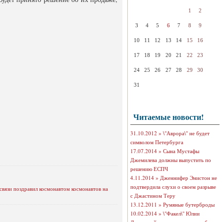
1
2
3
4
5
6
7
8
9
10
11
12
13
14
15
16
17
18
19
20
21
22
23
24
25
26
27
28
29
30
31
Читаемые новости!
31.10.2012 »
\"Аврора\" не будет
символом Петербурга
17.07.2014 »
Сына Мустафы
Джемилева должны выпустить по
решению ЕСПЧ
4.11.2014 »
Дженнифер Энистон не
подтвердила слухи о своем разрыве
вязи поздравил космонавтом космонавтов на
с Джастином Теру
13.12.2011 »
Румяные бутерброды
10.02.2014 »
\"Факел\" Юлии