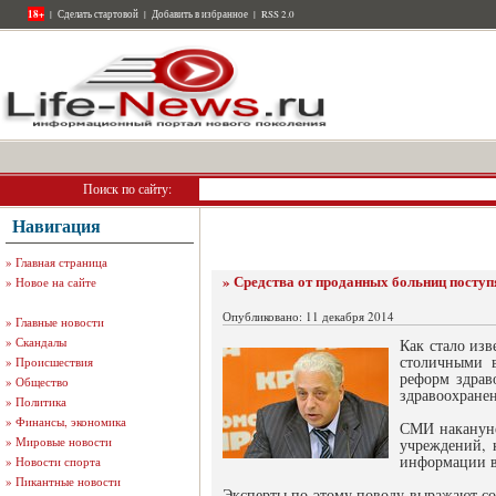
18+
|
Сделать стартовой
|
Добавить в избранное
|
RSS 2.0
Поиск по сайту:
Навигация
»
Главная страница
» Средства от проданных больниц посту
»
Новое на сайте
Опубликовано: 11 декабря 2014
»
Главные новости
»
Скандалы
Как стало из
столичными в
»
Происшествия
реформ здрав
»
Общество
здравоохранен
»
Политика
»
Финансы, экономика
СМИ накануне
»
Мировые новости
учреждений, 
информации в
»
Новости спорта
»
Пикантные новости
Эксперты по этому поводу выражают со