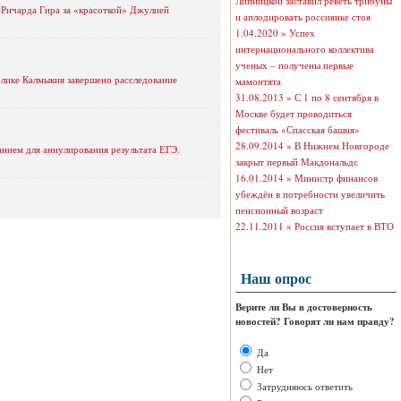
Липницкой заставил реветь трибуны
ж Ричарда Гира за «красоткой» Джулией
и аплодировать россиянке стоя
1.04.2020 »
Успех
интернационального коллектива
ученых – получены первые
лике Калмыкия завершено расследование
мамонтята
31.08.2013 »
С 1 по 8 сентября в
Москве будет проводиться
фестиваль «Спасская башня»
28.09.2014 »
В Нижнем Новгороде
анием для аннулирования результата ЕГЭ.
закрыт первый Макдональдс
16.01.2014 »
Министр финансов
убеждён в потребности увеличить
пенсионный возраст
22.11.2011 »
Россия вступает в ВТО
Наш опрос
Верите ли Вы в достоверность
новостей? Говорят ли нам правду?
Да
Нет
Затрудняюсь ответить