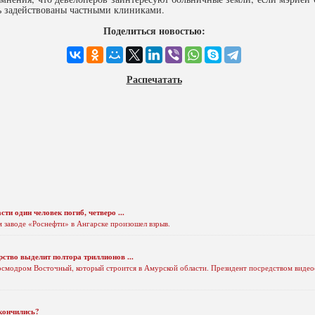
ть задействованы частными клиниками.
Поделиться новостью:
Распечатать
ти один человек погиб, четверо ...
 заводе «Роснефти» в Ангарске произошел взрыв.
рство выделит полтора триллионов ...
осмодром Восточный, который строится в Амурской области. Президент посредством видеос
акончились?