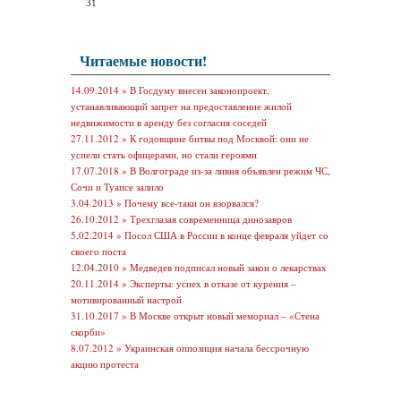
31
Читаемые новости!
14.09.2014 »
В Госдуму внесен законопроект,
устанавливающий запрет на предоставление жилой
недвижимости в аренду без согласия соседей
27.11.2012 »
К годовщине битвы под Москвой: они не
успели стать офицерами, но стали героями
17.07.2018 »
В Волгограде из-за ливня объявлен режим ЧС,
Сочи и Туапсе залило
3.04.2013 »
Почему все-таки он взорвался?
26.10.2012 »
Трехглазая современница динозавров
5.02.2014 »
Посол США в России в конце февраля уйдет со
своего поста
12.04.2010 »
Медведев подписал новый закон о лекарствах
20.11.2014 »
Эксперты: успех в отказе от курения –
мотивированный настрой
31.10.2017 »
В Москве открыт новый мемориал – «Стена
скорби»
8.07.2012 »
Украинская оппозиция начала бессрочную
акцию протеста