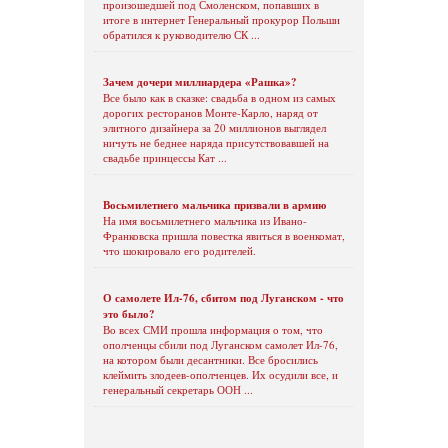
произошедшей под Смоленском, попавших в
итоге в интернет Генеральный прокурор Польши
обратился к руководителю СК ...
Зачем дочери миллиардера «Рашка»?
Все было как в сказке: свадьба в одном из самых
дорогих ресторанов Монте-Карло, наряд от
элитного дизайнера за 20 миллионов выглядел
ничуть не беднее наряда присутствовавшей на
свадьбе принцессы Кат ...
Восьмилетнего мальчика призвали в армию
На имя восьмилетнего мальчика из Ивано-
Франковска пришла повестка явиться в военкомат,
что шокировало его родителей.
О самолете Ил-76, сбитом под Луганском - что
это было?
Во всех СМИ прошла информация о том, что
ополченцы сбили под Луганском самолет Ил-76,
на котором были десантники. Все бросились
клеймить злодеев-ополченцев. Их осудили все, и
генеральный секретарь ООН ...