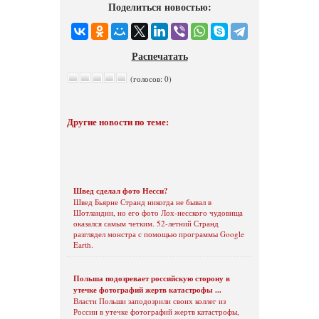
Поделиться новостью:
Распечатать
(голосов: 0)
Другие новости по теме:
Швед сделал фото Несси?
Швед Бьярне Странд никогда не бывал в
Шотландии, но его фото Лох-несского чудовища
оказался самым четким. 52-летний Странд
разглядел монстра с помощью программы Google
Earth.
Польша подозревает российскую сторону в
утечке фотографий жертв катастрофы ...
Власти Польши заподозрили своих коллег из
России в утечке фотографий жертв катастрофы,