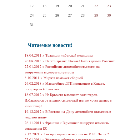
17
18
19
20
21
22
23
24
25
26
27
28
29
30
31
Читаемые новости!
18.04.2011 »
Традиции тибетской медицины
26.08.2013 »
На что тратит Южная Осетия деньги России?
22.01.2012 »
Российские автомобилисты взяли на
вооружение видеорегистраторы
8.10.2011 »
Жирков поможет сборной
26.02.2018 »
Масштабное ДТП произошло в Канаде,
пострадало 40 человек
18.07.2012 »
Из Крымска выгоняют волонтеров.
Избавляются от лишних свидетелей или не хотят делить с
ними пиар?
19.12.2012 »
В Ростове-на-Дону автомобили оказались в
ледовом плену
26.11.2011 »
Франция и Германия планируют изменить
соглашения ЕС
2.12.2021 »
Кто просверлил отверстие на МКС. Часть 2
27.01.2014 »
Жертвами обстрела в торговом центре в