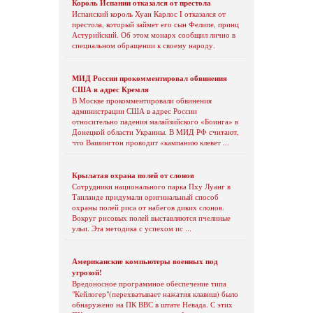
Король Испании отказался от престола
Испанский король Хуан Карлос I отказался от
престола, который займет его сын Фелипе, принц
Астурийский. Об этом монарх сообщил лично в
специальном обращении к своему народу.
МИД России прокомментировал обвинения
США в адрес Кремля
В Москве прокомментировали обвинения
администрации США в адрес России
относительно падения малайзийского «Боинга» в
Донецкой области Украины. В МИД РФ считают,
что Вашингтон проводит «кампанию клевет ...
Крылатая охрана полей от слонов
Сотрудники национального парка Пху Луанг в
Таиланде придумали оригинальный способ
охраны полей риса от набегов диких слонов.
Вокруг рисовых полей выставляются пчелиные
ульи. Эта методика с успехом ис ...
Американские компьютеры военных под
угрозой!
Вредоносное программное обеспечение типа
"Кейлогер"(перехватывает нажатия клавиш) было
обнаружено на ПК ВВС в штате Невада. С этих