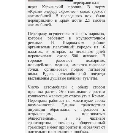
переправиться
через Керченский пролив. В порту
«Крым» очередь скромнее - около трехсот
автомобилей. В последнюю ночь было
переправлено в Крым почти 2,5 тысячи
автомобилей.
Переправу осуществляют шесть паромов,
которые работают в круглосуточном
режиме. В Темрюкском районе
организован палаточный городок из 16
палаток, в которых за несколько дней
переночевали около 500 человек. В
городке работают пожарные,
полицейские, медики, имеются торговые
точки, организован подвоз питьевой
воды. Вдоль автомобильной очереди
выставлены душевые кабины, туалеты.
Число автомобилей с обеих сторон
пролива растет. Это связывают с ростом
количества желающих отдохнуть в Крыму.
Переправа работает на максимуме своих
возможностей. Единая транспортная
дирекция обратилась с просьбой к
отдыхающим, пользоваться
общественным, а не частным
транспортом, поскольку общественный
транспорт имеет приоритет и избавляет от
длительного ожидания в пробках.