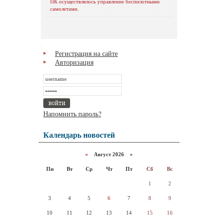
ПК осуществлялось управление беспилотными
самолетами.
Регистрация на сайте
Авторизация
Напомнить пароль?
Календарь новостей
«
Август 2026 »
Пн
Вт
Ср
Чт
Пт
Сб
Вс
1
2
3
4
5
6
7
8
9
10
11
12
13
14
15
16