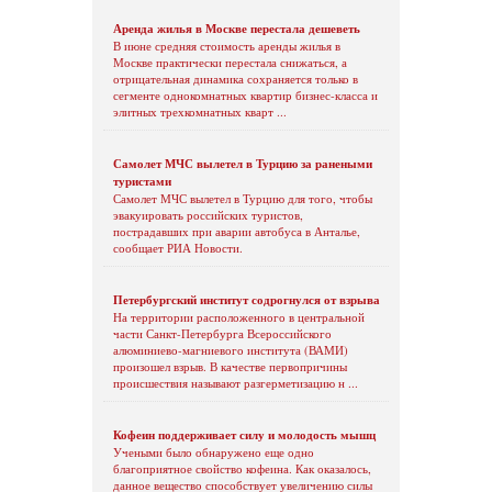
Аренда жилья в Москве перестала дешеветь
В июне средняя стоимость аренды жилья в
Москве практически перестала снижаться, а
отрицательная динамика сохраняется только в
сегменте однокомнатных квартир бизнес-класса и
элитных трехкомнатных кварт ...
Самолет МЧС вылетел в Турцию за ранеными
туристами
Самолет МЧС вылетел в Турцию для того, чтобы
эвакуировать российских туристов,
пострадавших при аварии автобуса в Анталье,
сообщает РИА Новости.
Петербургский институт содрогнулся от взрыва
На территории расположенного в центральной
части Санкт-Петербурга Всероссийского
алюминиево-магниевого института (ВАМИ)
произошел взрыв. В качестве первопричины
происшествия называют разгерметизацию н ...
Кофеин поддерживает силу и молодость мышц
Учеными было обнаружено еще одно
благоприятное свойство кофеина. Как оказалось,
данное вещество способствует увеличению силы