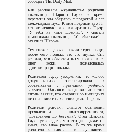
сообщает The Daily Mail.
Как рассказали журналистам родители
школьницы, Шароны Гауэр, во время
перемены она общалась с подругой и ела
шоколадный мусс. К ним подошли две 11-
летние девочки и стали дразнить Гауэр.
"У тебя на лице шоколад", - сказала
темнокожая школьница. "У тебя тоже", -
ответила Шарона.
Темнокожая девочка начала тереть лицо,
после чего поняла, что это шутка. Она
решила, что объектом насмешки стал ее
цвет кожи, и пожаловалась
администрации школы.
Родителей Гауэр уведомили, что жалоба
документально зафиксирована в
соответствии с правилами учебного
заведения. Однако впоследствии директор
школы заявил, что сведения об инциденте
не стали вносить в личное дело Шароны.
Родители девочки считают обвинения
проявлением политкорректности,
"доведенной до безумия". Отец Шароны
Гауэр утверждает, что его дочь даже не
знает, что такое расизм. В то же время
родители опасаются, что случившееся