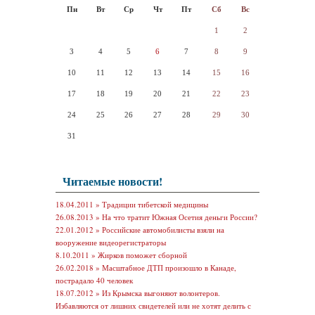
Пн
Вт
Ср
Чт
Пт
Сб
Вс
1
2
3
4
5
6
7
8
9
10
11
12
13
14
15
16
17
18
19
20
21
22
23
24
25
26
27
28
29
30
31
Читаемые новости!
18.04.2011 »
Традиции тибетской медицины
26.08.2013 »
На что тратит Южная Осетия деньги России?
22.01.2012 »
Российские автомобилисты взяли на
вооружение видеорегистраторы
8.10.2011 »
Жирков поможет сборной
26.02.2018 »
Масштабное ДТП произошло в Канаде,
пострадало 40 человек
18.07.2012 »
Из Крымска выгоняют волонтеров.
Избавляются от лишних свидетелей или не хотят делить с