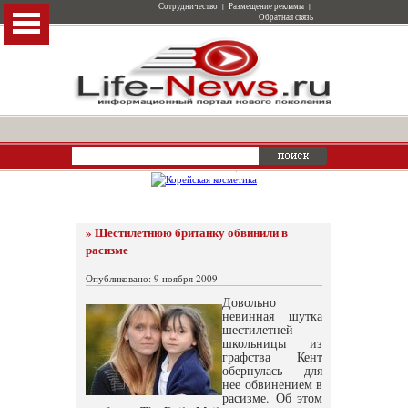
Сотрудничество
|
Размещение рекламы
|
Обратная связь
» Шестилетнюю британку обвинили в
расизме
Опубликовано: 9 ноября 2009
Довольно
невинная шутка
шестилетней
школьницы из
графства Кент
обернулась для
нее обвинением в
расизме. Об этом