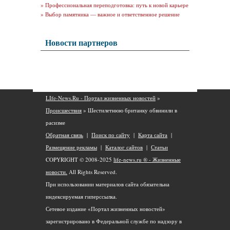
»
Профессиональная переподготовка: путь к новой карьере
»
Выбор памятника — важное и ответственное решение
Новости партнеров
LIfe-News.Ru - Портал жизненных новостей
»
Происшествия
» Шестилетнюю британку обвинили в
расизме
Обратная связь
|
Поиск по сайту
|
Карта сайта
|
Размещение рекламы
|
Каталог сайтов
|
Статьи
COPYRIGHT © 2008-2025
life-news.ru ® - Жизненные
новости.
All Rights Reserved.
При использовании материалов сайта обязательна
индексируемая гиперссылка.
Сетевое издание «Портал жизненных новостей»
зарегистрировано в Федеральной службе по надзору в