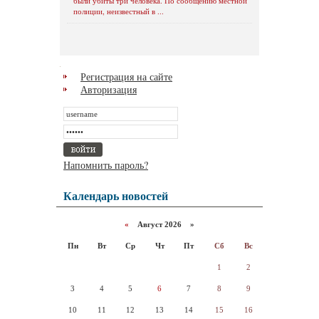
были убиты три человека. По сообщению местной
полиции, неизвестный в ...
Регистрация на сайте
Авторизация
Напомнить пароль?
Календарь новостей
«
Август 2026 »
Пн
Вт
Ср
Чт
Пт
Сб
Вс
1
2
3
4
5
6
7
8
9
10
11
12
13
14
15
16