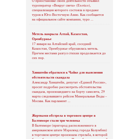
О приостановке своей деятельности объявил
туроператор «Вокруг света» (Exotico),
специализация которого состояла в продаже
туров в Юго-Восточную Азию. Как сообщается
на официальном сайте компании, туро ...
Метель накрыла Алтай, Казахстан,
Оренбуржье
17 января на Алтайский край, соседний
Казахстан, Оренбуржье обрушилась метель.
Причем местами разгул стихии продолжается до
сих пор.
Хинштейн обратился к Чайке для выяснения
обстоятельств скандала
Александр Хинштейн, депутат «Единой России»,
просит подробно рассмотреть обстоятельства
скандала, произошедшего на борту самолета, 29
марта следовавшего рейсом Минеральные Воды –
Москва. Как парламент ...
Жертвами обстрела в торговом центре в
Балтиморе стали три человека
В Балтиморе (пригород расположенного в
американском штате Мэриленд города Колумбии)
в торговом центре произошла стрельба, в которой