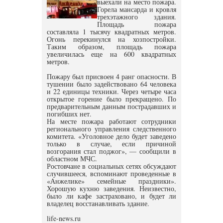
выехали на место пожара.
Горела мансарда и кровля
трехэтажного здания.
Площадь пожара
составляла 1 тысячу квадратных метров.
Огонь перекинулся на хозпостройки.
Таким образом, площадь пожара
увеличилась еще на 600 квадратных
метров.
Пожару был присвоен 4 ранг опасности. В
тушении было задействовано 64 человека
и 22 единицы техники. Через четыре часа
открытое горение было прекращено. По
предварительным данным пострадавших и
погибших нет.
На месте пожара работают сотрудники
регионального управления следственного
комитета. «Уголовное дело будет заведено
только в случае, если причиной
возгорания стал поджог», — сообщили в
областном МЧС.
Ростовчане в социальных сетях обсуждают
случившееся, вспоминают проведенные в
«Анжелике» семейные праздники».
Хорошую кухню заведения. Неизвестно,
было ли кафе застраховано, и будет ли
владелец восстанавливать здание.
life-news.ru