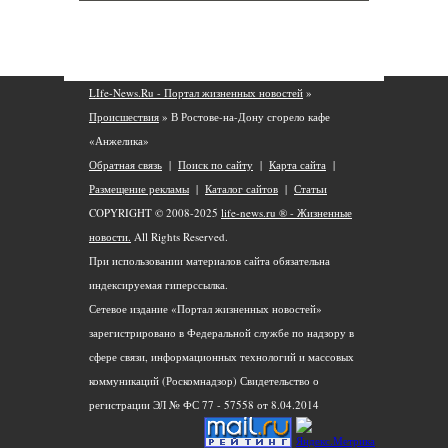
LIfe-News.Ru - Портал жизненных новостей
»
Происшествия
» В Ростове-на-Дону сгорело кафе
«Анжелика»
Обратная связь
|
Поиск по сайту
|
Карта сайта
|
Размещение рекламы
|
Каталог сайтов
|
Статьи
COPYRIGHT © 2008-2025
life-news.ru ® - Жизненные
новости.
All Rights Reserved.
При использовании материалов сайта обязательна
индексируемая гиперссылка.
Сетевое издание «Портал жизненных новостей»
зарегистрировано в Федеральной службе по надзору в
сфере связи, информационных технологий и массовых
коммуникаций (Роскомнадзор) Свидетельство о
регистрации ЭЛ № ФС 77 - 57558 от 8.04.2014