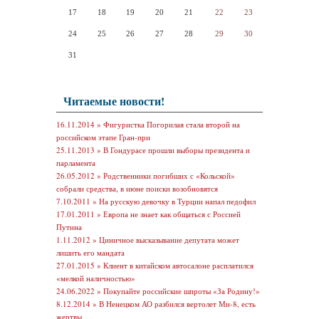
17
18
19
20
21
22
23
24
25
26
27
28
29
30
31
Читаемые новости!
16.11.2014 »
Фигуристка Погорилая стала второй на
российском этапе Гран-при
25.11.2013 »
В Гондурасе прошли выборы президента и
парламента
26.05.2012 »
Родственники погибших с «Кольской»
собрали средства, в июне поиски возобновятся
7.10.2011 »
На русскую девочку в Турции напал педофил
17.01.2011 »
Европа не знает как общаться с Россией
Путина
1.11.2012 »
Циничное высказывание депутата может
лишить его мандата
27.01.2015 »
Клиент в китайском автосалоне расплатился
«мелкой наличностью»
24.06.2022 »
Покупайте российские шпроты «За Родину!»
8.12.2014 »
В Ненецком АО разбился вертолет Ми-8, есть
жертвы