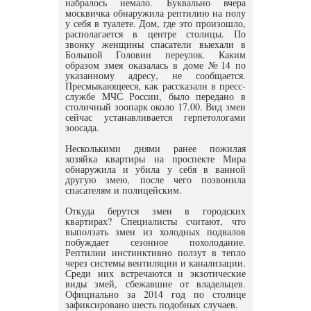
набралось немало. Буквально вчера
москвичка обнаружила рептилию на полу
у себя в туалете. Дом, где это произошло,
располагается в центре столицы. По
звонку женщины спасатели выехали в
Большой Головин переулок. Каким
образом змея оказалась в доме №14 по
указанному адресу, не сообщается.
Пресмыкающееся, как рассказали в пресс-
службе МЧС России, было передано в
столичный зоопарк около 17.00. Вид змеи
сейчас устанавливается герпетологами
зоосада.
Несколькими днями ранее пожилая
хозяйка квартиры на проспекте Мира
обнаружила и убила у себя в ванной
другую змею, после чего позвонила
спасателям и полицейским.
Откуда берутся змеи в городских
квартирах? Специалисты считают, что
выползать змеи из холодных подвалов
побуждает сезонное похолодание.
Рептилии инстинктивно ползут в тепло
через системы вентиляции и канализации.
Среди них встречаются и экзотические
виды змей, сбежавшие от владельцев.
Официально за 2014 год по столице
зафиксировано шесть подобных случаев.