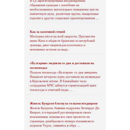
В ГД зарегистрированы неоднократные
обращения граждан с жалобами на
необоснованное значительное повышение цен на
пшеничную муку, различные крупы, макаронные
изделия и другие социально ориентированные ...
Как за каменной стеной
Мотоцикл нёсся на всей скорости. Просвистев
мимо Кати и обдав её брызгами из неглубокой
лужицы, двое пацанов расхохотались и
мгновенно исчезли из виду.
«Булгарию» подняли со дна и доставили на
мелководье
Подъем теплохода «Булгария» со дна завершен.
Накануне вечером судно доставили на мелководье
в Керельском затоне. В ближайшие часы
сотрудники МЧС займутся герметизацией кают
теплохода и откачкой воды. ...
Жизель Бундхен блеснула голыми ягодицами
Жизель Бундхен, бывшая подружка Леонардо Ди
Каприо, в очередной раз шокировала своих
поклонников, показав все свои прелести на
страницах декабрьского номера итальянского
журнала Vogue, снявшись в обра ...