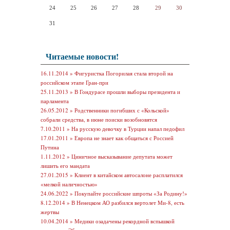
24
25
26
27
28
29
30
31
Читаемые новости!
16.11.2014 »
Фигуристка Погорилая стала второй на
российском этапе Гран-при
25.11.2013 »
В Гондурасе прошли выборы президента и
парламента
26.05.2012 »
Родственники погибших с «Кольской»
собрали средства, в июне поиски возобновятся
7.10.2011 »
На русскую девочку в Турции напал педофил
17.01.2011 »
Европа не знает как общаться с Россией
Путина
1.11.2012 »
Циничное высказывание депутата может
лишить его мандата
27.01.2015 »
Клиент в китайском автосалоне расплатился
«мелкой наличностью»
24.06.2022 »
Покупайте российские шпроты «За Родину!»
8.12.2014 »
В Ненецком АО разбился вертолет Ми-8, есть
жертвы
10.04.2014 »
Медики озадачены рекордной вспышкой