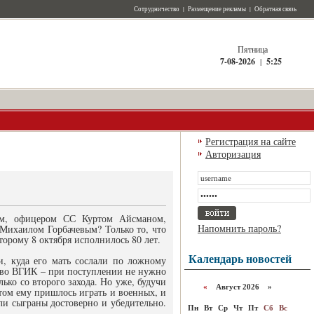
Сотрудничество
|
Размещение рекламы
|
Обратная связь
Пятница
7-08-2026
|
5:25
Регистрация на сайте
Авторизация
м, офицером СС Куртом Айсманом,
Напомнить пароль?
Михаилом Горбачевым? Только то, что
торому 8 октября исполнилось 80 лет.
Календарь новостей
и, куда его мать сослали по ложному
и во ВГИК – при поступлении не нужно
ько со второго захода. Но уже, будучи
«
Август 2026 »
ом ему пришлось играть и военных, и
ли сыграны достоверно и убедительно.
Пн
Вт
Ср
Чт
Пт
Сб
Вс