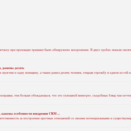
чжоу при прокладке траншеи было обнаружено захоронение. В двух гробах лежали скелеты
а, ранены десять
х мужчин и одну женщину, а также ранил десять человек, открыв стрельбу в одном из гей-к
поправки, тем больше убеждаешься, что это сплошной винегрет, съедобных блюд там почти
 каковы особенности внедрения CRM ...
тветственность за построение прочных отношений со своими потенциальными и существую