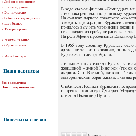
»
Любовь и отношения
»
Школа здоровья
В ходе съемок фильма «Семнадцать мгн
»
Это интересно
Лиознова решила, что ранимому Куравлев
На съемках первого советского «ужаст
»
События и мероприятия
заходить в декорации. Куравлев смеялс
»
Шоу бизнес
пришлось выучить украинские песни и м
»
Фоторепортажи
стала падать из гроба, не растерялся то
На роль Афони пробовались Владимир 
»
Реклама на сайте
В 1965 году Леониду Куравлеву было
»
Обратная связь
артист не только по званию, он народ
Куравлева – слесаря Афони.
»
Мы в Твиттере
Личная жизнь Леонида Куравлева вряд
женщиной – женой Ниночкой (так он са
Наши партнеры
актриса. Сын Василий, названный так 
затворнический образ жизни. Главная ра
Все о косметике
С юбилеем Леонида Куравлева поздрави
Новости криптовалют
и премьер-министра Дмитрия Медведе
отметил Владимир Путин.
Новости партнеров
(голосов: 0)