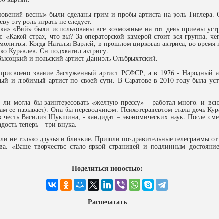
овений весны» были сделаны грим и пробы артиста на роль Гитлера. С
у эту роль играть не следует.
ика» «Вий» были использованы все возможные на тот день приемы уст
я: «Какой страх, что вы? За операторской камерой стоит вся группа, че
олитвы. Когда Наталья Варлей, в прошлом цирковая актриса, во время п
лько Куравлев. Он подхватил актрису.
Высоцкий и польский артист Даниэль Ольбрыхтский.
 присвоено звание Заслуженный артист РСФСР, а в 1976 - Народный 
ный и любимый артист по своей сути. В Саратове в 2010 году была уст
 ли могла бы заинтересовать «желтую прессу» - работал много, и в
м ее называет). Она бы переводчиком. Психотерапевтом стала дочь Ку
в честь Василия Шукшина, - кандидат – экономических наук. После см
дость теперь – три внука.
ли не только друзья и близкие. Пришли поздравительные телеграммы о
ва. «Ваше творчество стало яркой страницей и подлинным достояние
Поделиться новостью:
Распечатать