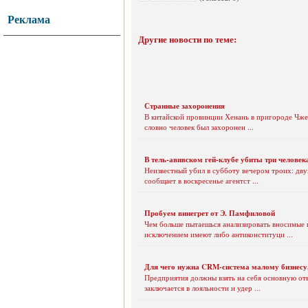
Реклама
Другие новости по теме:
Странные захоронения
В китайской провинции Хенань в пригороде Чжен
словно человек был захоронен ...
В тель-авивском гей-клубе убиты три человек
Неизвестный убил в субботу вечером троих: дву
сообщает в воскресенье агентст ...
Пробуем винегрет от Э. Памфиловой
Чем больше пытаешься анализировать вносимые 
исключением имеют либо антиконституци ...
Для чего нужна CRM-система малому бизнесу,
Предприятия должны взять на себя основную о
заключается в лояльности и удер ...