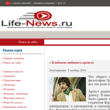
18+
|
Сделать стартовой
|
Добавить в избранное
|
RSS 2.0
Поиск по сайту:
Навигация
»
Главная страница
» К юбилею любимого артиста
»
Новое на сайте
Опубликовано: 9 октября 2016
»
Главные новости
»
Скандалы
Что общего 
философом Хо
»
Происшествия
все эти роли 
»
Общество
»
Политика
Артист родил
»
Финансы, экономика
доносу. В шко
»
Мировые новости
было сдавать 
студентом Ку
»
Новости спорта
императоров, и президентов, и сантехн
»
Пикантные новости
Его фильмография насчитывает почти 2