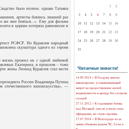
1
2
ходство было полное, однако Татьяна
3
4
5
6
7
8
9
рашения, артисты боялись лишний раз
го же мне бояться...». Ему для фильма
10
11
12
13
14
15
16
олета в церкви потеряла равновесие и
17
18
19
20
21
22
23
24
25
26
27
28
29
30
артист РСФСР. Но Куравлев народный
ановлена скульптура одного из героев
31
сю жизнь прожил он с одной любимой
равлевых Екатерина, в прошлом – тоже
Читаемые новости!
ерти жены Леонид Куравлев стал вести
14.09.2014 »
В Госдуму внесен
т президента России Владимира Путина
законопроект, устанавливающий
м отечественного киноискусства», —
запрет на предоставление жилой
недвижимости в аренду без согласия
соседей
27.11.2012 »
К годовщине битвы
под Москвой: они не успели стать
офицерами, но стали героями
17.07.2018 »
В Волгограде из-за
ливня объявлен режим ЧС, Сочи и