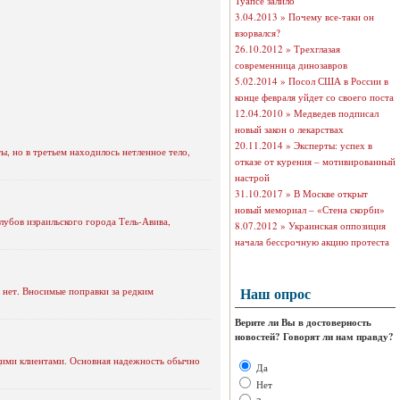
Туапсе залило
3.04.2013 »
Почему все-таки он
взорвался?
26.10.2012 »
Трехглазая
современница динозавров
5.02.2014 »
Посол США в России в
конце февраля уйдет со своего поста
12.04.2010 »
Медведев подписал
новый закон о лекарствах
20.11.2014 »
Эксперты: успех в
, но в третьем находилось нетленное тело,
отказе от курения – мотивированный
настрой
31.10.2017 »
В Москве открыт
новый мемориал – «Стена скорби»
лубов израильского города Тель-Авива,
8.07.2012 »
Украинская оппозиция
начала бессрочную акцию протеста
Наш опрос
 нет. Вносимые поправки за редким
Верите ли Вы в достоверность
новостей? Говорят ли нам правду?
щими клиентами. Основная надежность обычно
Да
Нет