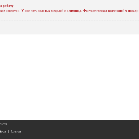
ю работу
ое «золото». У нее пять золотых медалей с олимпиад. Фантастическая коллекция! А позади
тиста
йтов
|
Статьи