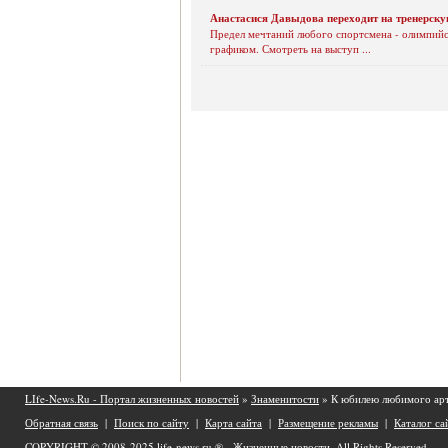
Анастасися Давыдова переходит на тренерску
Предел мечтаний любого спортсмена - олимпийск
графиком. Смотреть на выступ ...
LIfe-News.Ru - Портал жизненных новостей
»
Знаменитости
» К юбилею любимого ар
Обратная связь
|
Поиск по сайту
|
Карта сайта
|
Размещение рекламы
|
Каталог са
COPYRIGHT © 2008-2025
life-news.ru ® - Жизненные новости.
All Rights Reserved.