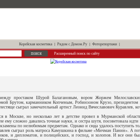
Корейская косметика
|
Рядом с Домом.Ру
|
Фоторепортажи
|
Расширенный поиск по сайту
между простаком Шурой Балагановым, вором Жоржем Милославски
мой Брутом, карманником Копченым, Робинзоном Крузо, президентом 
блестяще сыграл замечательный артист Леонид Вячеславович Куравлев, ко
ся в Москве, но несколько лет в детстве провел в Мурманской област
ле ему сложно давались точные науки, и сестра шутя, посоветовала идт
экзамены по нелюбимым предметам. Однако и сюда удалось поступить тол
равлев сыграл роль матроса Камушкина в фильме «Мичман Панин». А пот
иков, и дипломатов, и полицейских, и господ, и холопов. И все они бы
00 картин.