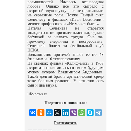
возможностей. Началась всенародная
любовь. Однако все это сыграло с
актрисой злую шутку – ее не приглашали
на серьезные роли. Позже Гайдай снял
Селезневу в фильмах «Иван Васильевич
меняет профессию» и «Не может быть!».
Наталья Селезнева не старается
молодиться, не признает пластики, однако
бабушкой ее назвать трудно. Она по-
прежнему энергична и востребована.
Селезнева болеет за футбольный клуб
ЦСКА.
Большинство зрителей знают ее по 48
фильмам и 16 телеспектаклям.
На съемках фильма «Калиф-аист» в 1968
актриса познакомилась со своим будущим
мужем актером Владимиром Андреевым.
Такой долгий брак в артистической среде
тоже большая редкость. У артистов есть
сын и два внука.
life-news.ru
Поделиться новостью:
Распечатать