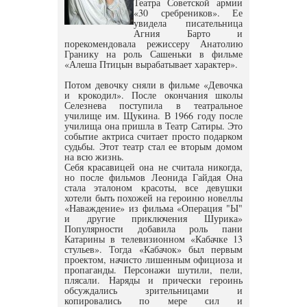
Театра Советской армии
«30 сребреников». Ее
увидела писательница
Агния Барто и
порекомендовала режиссеру Анатолию
Гранику на роль Сашеньки в фильме
«Алеша Птицын вырабатывает характер».
Потом девочку сняли в фильме «Девочка
и крокодил». После окончания школы
Селезнева поступила в театральное
училище им. Щукина. В 1966 году после
училища она пришла в Театр Сатиры. Это
событие актриса считает просто подарком
судьбы. Этот театр стал ее вторым домом
на всю жизнь.
Себя красавицей она не считала никогда,
но после фильмов Леонида Гайдая Она
стала эталоном красоты, все девушки
хотели быть похожей на героиню новеллы
«Наваждение» из фильма «Операция "Ы"
и другие приключения Шурика»
Популярности добавила роль пани
Катарины в телевизионном «Кабачке 13
стульев». Тогда «Кабачок» был первым
проектом, начисто лишенным официоза и
пропаганды. Персонажи шутили, пели,
плясали. Наряды и прически героинь
обсуждались зрительницами и
копировались по мере сил и