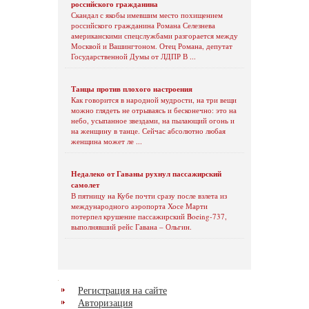
российского гражданина
Скандал с якобы имевшим место похищением
российского гражданина Романа Селезнева
американскими спецслужбами разгорается между
Москвой и Вашингтоном. Отец Романа, депутат
Государственной Думы от ЛДПР В ...
Танцы против плохого настроения
Как говорится в народной мудрости, на три вещи
можно глядеть не отрываясь и бесконечно: это на
небо, усыпанное звездами, на пылающий огонь и
на женщину в танце. Сейчас абсолютно любая
женщина может ле ...
Недалеко от Гаваны рухнул пассажирский
самолет
В пятницу на Кубе почти сразу после взлета из
международного аэропорта Хосе Марти
потерпел крушение пассажирский Boeing-737,
выполнявший рейс Гавана – Ольгин.
Регистрация на сайте
Авторизация