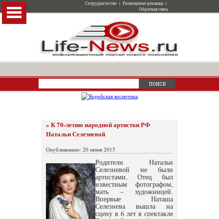
Сотрудничество
|
Размещение рекламы
|
Обратная связь
» К 70-летию народной артистки РФ
Натальи Селезневой
Опубликовано: 20 июня 2015
Родители Натальи
Селезневой не были
артистами. Отец был
известным фотографом,
мать – художницей.
Впервые Наташа
Селезнева вышла на
сцену в 6 лет в спектакле