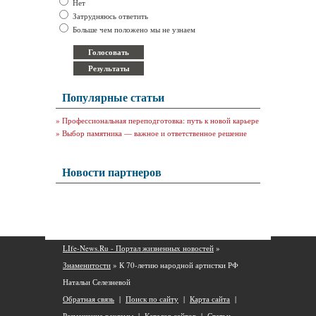
Нет
Затрудняюсь ответить
Больше чем положено мы не узнаем
Популярные статьи
»
Профессиональная переподготовка: путь к новой карьере
»
Выбор памятника — важное и ответственное решение
Новости партнеров
LIfe-News.Ru - Портал жизненных новостей
»
Знаменитости
» К 70-летию народной артистки РФ
Натальи Селезневой
Обратная связь
|
Поиск по сайту
|
Карта сайта
|
Размещение рекламы
|
Каталог сайтов
|
Статьи