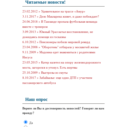
Читаемые новости!
23.02.2012 »
Удивительное на трассе «Амур»
3.11.2017 »
Дело Макларена живет, и даже побеждает?
24.06.2018 »
В Таиланде пропала футбольная команда
вместе с тренером
3.09.2013 »
Южный Урал начал восстановление, не
дожидаясь помощи из госказны
6.10.2012 »
Пенсионеры побили мировой рекорд
23.04.2008 »
"Оборотень" отбирала у москвичей жилье
9.11.2009 »
Мадонна едет знакомиться с родителями
Иисуса
23.05.2015 »
Катер налетел на опору железнодорожного
моста, загорелся и утонул. Есть жертвы
25.10.2009 »
Выстрелы из смуты
8.10.2017 »
Забайкалье: еще одно ДТП с участием
пассажирского автобуса
Наш опрос
Верите ли Вы в достоверность новостей? Говорят ли нам
правду?
Да