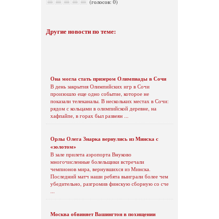
(голосов: 0)
Другие новости по теме:
Она могла стать призером Олимпиады в Сочи
В день закрытия Олимпийских игр в Сочи
произошло еще одно событие, которое не
показали телеканалы. В нескольких местах в Сочи:
рядом с кольцами в олимпийской деревне, на
хафпайпе, в горах был развеян ...
Орлы Олега Знарка вернулись из Минска с
«золотом»
В зале прилета аэропорта Внуково
многочисленные болельщики встречали
чемпионов мира, вернувшихся из Минска.
Последний матч наши ребята выиграли более чем
убедительно, разгромив финскую сборную со сче
...
Москва обвиняет Вашингтон в похищении