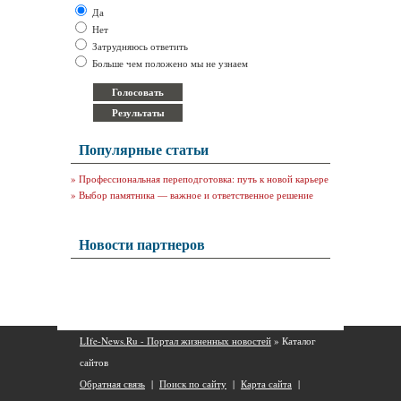
Да
Нет
Затрудняюсь ответить
Больше чем положено мы не узнаем
Популярные статьи
»
Профессиональная переподготовка: путь к новой карьере
»
Выбор памятника — важное и ответственное решение
Новости партнеров
LIfe-News.Ru - Портал жизненных новостей
» Каталог
сайтов
Обратная связь
|
Поиск по сайту
|
Карта сайта
|