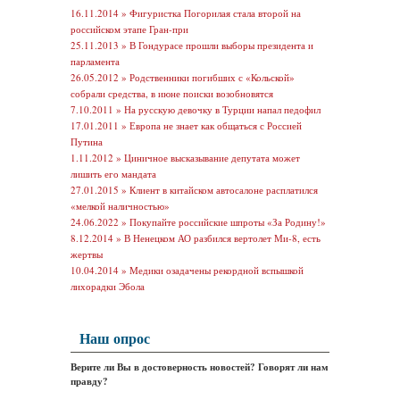
16.11.2014 »
Фигуристка Погорилая стала второй на
российском этапе Гран-при
25.11.2013 »
В Гондурасе прошли выборы президента и
парламента
26.05.2012 »
Родственники погибших с «Кольской»
собрали средства, в июне поиски возобновятся
7.10.2011 »
На русскую девочку в Турции напал педофил
17.01.2011 »
Европа не знает как общаться с Россией
Путина
1.11.2012 »
Циничное высказывание депутата может
лишить его мандата
27.01.2015 »
Клиент в китайском автосалоне расплатился
«мелкой наличностью»
24.06.2022 »
Покупайте российские шпроты «За Родину!»
8.12.2014 »
В Ненецком АО разбился вертолет Ми-8, есть
жертвы
10.04.2014 »
Медики озадачены рекордной вспышкой
лихорадки Эбола
Наш опрос
Верите ли Вы в достоверность новостей? Говорят ли нам
правду?