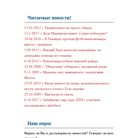
Читаемые новости!
23.02.2012 »
Удивительное на трассе «Амур»
3.11.2017 »
Дело Макларена живет, и даже побеждает?
24.06.2018 »
В Таиланде пропала футбольная команда
вместе с тренером
3.09.2013 »
Южный Урал начал восстановление, не
дожидаясь помощи из госказны
6.10.2012 »
Пенсионеры побили мировой рекорд
23.04.2008 »
"Оборотень" отбирала у москвичей жилье
9.11.2009 »
Мадонна едет знакомиться с родителями
Иисуса
23.05.2015 »
Катер налетел на опору железнодорожного
моста, загорелся и утонул. Есть жертвы
25.10.2009 »
Выстрелы из смуты
8.10.2017 »
Забайкалье: еще одно ДТП с участием
пассажирского автобуса
Наш опрос
Верите ли Вы в достоверность новостей? Говорят ли нам