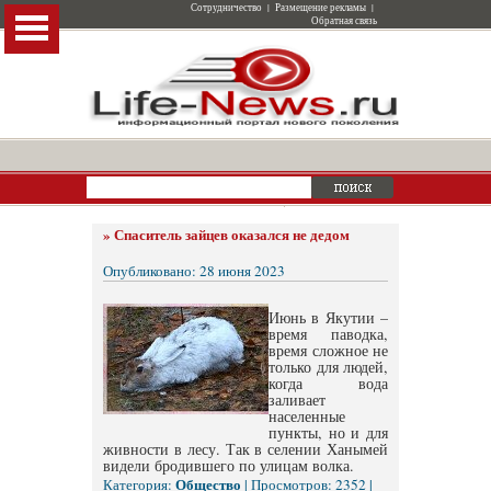
Сотрудничество
|
Размещение рекламы
|
Обратная связь
»
Спаситель зайцев оказался не дедом
Опубликовано: 28 июня 2023
Июнь в Якутии –
время паводка,
время сложное не
только для людей,
когда вода
заливает
населенные
пункты, но и для
живности в лесу. Так в селении Ханымей
видели бродившего по улицам волка.
Общество
Категория:
| Просмотров: 2352 |