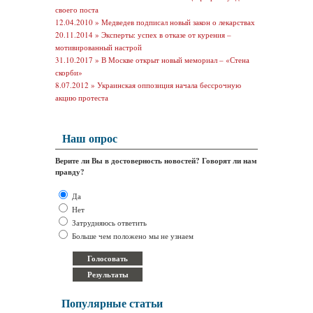
своего поста
12.04.2010 »
Медведев подписал новый закон о лекарствах
20.11.2014 »
Эксперты: успех в отказе от курения –
мотивированный настрой
31.10.2017 »
В Москве открыт новый мемориал – «Стена
скорби»
8.07.2012 »
Украинская оппозиция начала бессрочную
акцию протеста
Наш опрос
Верите ли Вы в достоверность новостей? Говорят ли нам
правду?
Да
Нет
Затрудняюсь ответить
Больше чем положено мы не узнаем
Популярные статьи