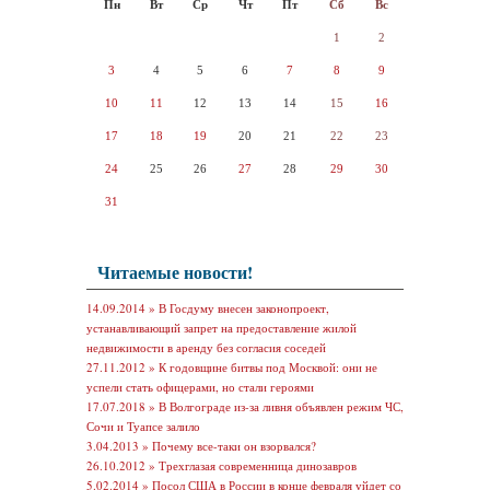
Пн
Вт
Ср
Чт
Пт
Сб
Вс
1
2
3
4
5
6
7
8
9
10
11
12
13
14
15
16
17
18
19
20
21
22
23
24
25
26
27
28
29
30
31
Читаемые новости!
14.09.2014 »
В Госдуму внесен законопроект,
устанавливающий запрет на предоставление жилой
недвижимости в аренду без согласия соседей
27.11.2012 »
К годовщине битвы под Москвой: они не
успели стать офицерами, но стали героями
17.07.2018 »
В Волгограде из-за ливня объявлен режим ЧС,
Сочи и Туапсе залило
3.04.2013 »
Почему все-таки он взорвался?
26.10.2012 »
Трехглазая современница динозавров
5.02.2014 »
Посол США в России в конце февраля уйдет со