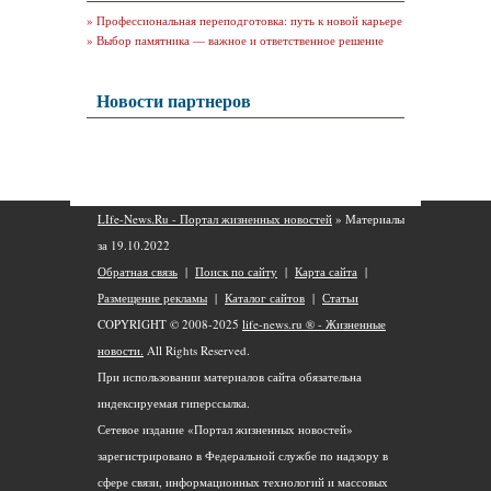
»
Профессиональная переподготовка: путь к новой карьере
»
Выбор памятника — важное и ответственное решение
Новости партнеров
LIfe-News.Ru - Портал жизненных новостей
» Материалы
за 19.10.2022
Обратная связь
|
Поиск по сайту
|
Карта сайта
|
Размещение рекламы
|
Каталог сайтов
|
Статьи
COPYRIGHT © 2008-2025
life-news.ru ® - Жизненные
новости.
All Rights Reserved.
При использовании материалов сайта обязательна
индексируемая гиперссылка.
Сетевое издание «Портал жизненных новостей»
зарегистрировано в Федеральной службе по надзору в
сфере связи, информационных технологий и массовых