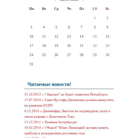
Пн
Вт
Ср
Чт
Пт
Сб
Вс
1
2
3
4
5
6
7
8
9
10
11
12
13
14
15
16
17
18
19
20
21
22
23
24
25
26
27
28
29
30
31
Читаемые новости!
31.10.2012 »
\"Аврора\" не будет символом Петербурга
17.07.2014 »
Сына Мустафы Джемилева должны выпустить
по решению ЕСПЧ
4.11.2014 »
Дженнифер Энистон не подтвердила слухи о
своем разрыве с Джастином Теру
13.12.2011 »
Румяные бутерброды
10.02.2014 »
\"Факел\" Юлии Липницкой заставил реветь
трибуны и аплодировать россиянке стоя