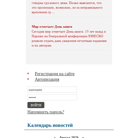
створка грузового люка. Позже выяснится, что
это произошло, возможно, из-за неправильного
крепления гр ...
Мир отмечает День книги
Сегодня мир отмечает День книги. 15 лет назад в
Париже на Генеральной конференции ЮНЕСКО
решили отдать дань уважения печатным изданиям
и их авторам.
Регистрация на сайте
Авторизация
Напомнить пароль?
Календарь новостей
«
Август 2026 »