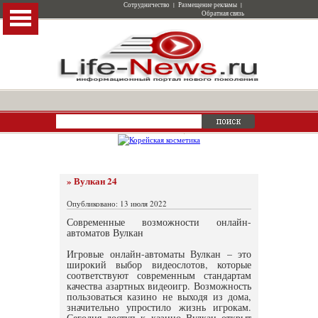
Сотрудничество
|
Размещение рекламы
|
Обратная связь
» Вулкан 24
Опубликовано: 13 июля 2022
Современные возможности онлайн-
автоматов Вулкан
Игровые онлайн-автоматы Вулкан – это
широкий выбор видеослотов, которые
соответствуют современным стандартам
качества азартных видеоигр. Возможность
пользоваться казино не выходя из дома,
значительно упростило жизнь игрокам.
Сегодня доступ к казино Вулкан открыт