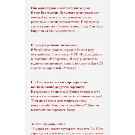
Еще один взрыв в многоэтажном доме
В селе Верещагино Пермского края произошел
мощный взрыв в компьютерном магазине,
расположенном на первом этаже. Повреждена
стена здания, но обрушения конструкций не было.
Кирпичи от стены разлетелись ...
Шоу мусоровозов состоялось
В Челябинске прошло первое в России шоу
мусоровозов. Его провели МУП «ГорЭкоЦентр»
и компания «Интерсвязь». В шоу участвовали
водители пятитонных машин, которые выйдут 20
апреля на городской «Мегасуб ...
СК Смоленска занялся проверкой по
высказыванию депутата горсовета
На заседании господин А.Ершов позволил себе
выдать в отношении малолетних узников лагерей:
"Чем мы обязаны малолетним узникам
концлагерей? Тем, что их не добили?" Цинизм
высказывания поражает. Когда- ...
Золото собрано, отбой
15 марта при взлете грузового самолета Ан-12 из
аэропорта в Якутске у самолета оторвалась левая