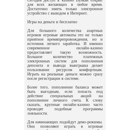
для всех желающих в любое время.
Достаточно иметь только электронное
устройство с выходом в Интернет.
Игры на деньги и бесплатно
Для большого количества азартных
игроков игровые автоматы это не только
приятное времяпрепровождения, но и
источник легкого заработка. И именно
современное онлайн-казино
предоставляет такую возможность.
Большое количество платежных
электронных систем для пополнения
депозита и вывода выигрыша делает
пользование ресурсом комфортным.
Играть на реальные деньги можно сразу
после регистрации в системе.
Более того, пополнение баланса может
быть выгодным, если попасть под
действие специальных акций на
пополнение личного счета. К слову
сказать, крупные онлайн-казино часто
проводят подобные программы
лояльности.
Для начинающих подойдут демо-режимы.
Они позволяют играть в игровые