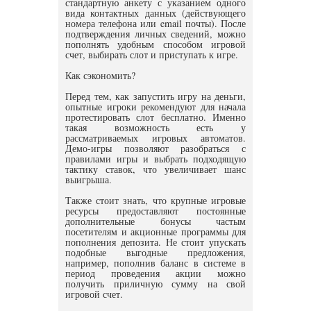
стандартную анкету с указанием одного
вида контактных данных (действующего
номера телефона или email почты). После
подтверждения личных сведений, можно
пополнять удобным способом игровой
счет, выбирать слот и приступать к игре.
Как сэкономить?
Перед тем, как запустить игру на деньги,
опытные игроки рекомендуют для начала
протестировать слот бесплатно. Именно
такая возможность есть у
рассматриваемых игровых автоматов.
Демо-игры позволяют разобраться с
правилами игры и выбрать подходящую
тактику ставок, что увеличивает шанс
выигрыша.
Также стоит знать, что крупные игровые
ресурсы предоставляют постоянные
дополнительные бонусы частым
посетителям и акционные программы для
пополнения депозита. Не стоит упускать
подобные выгодные предложения,
например, пополнив баланс в системе в
период проведения акции можно
получить приличную сумму на свой
игровой счет.