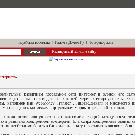
Корейская косметика
|
Рядом с Домом.Ру
|
Фоторепортажи
|
Расширенный поиск по сайту
нтернета.
ремительны развитием глобальной сети интернет и бурной его деяте
шение денежных переводов и платежей через всемирную сеть. Благ
мы, например как WebMoney Transfer , Яндекс.Деньги и множество и
ими посредниками между виртуальным миром и реальной жизнью.
 платежи позволили упростить финансовые операций, между покупателе
ю и развития электронной коммерцей. Благодаря электронным банкам с
этом необходимо бегать в банк или на почту и составлять договор об опл
 технология позволяющая производить все расчеты на прямую, меж