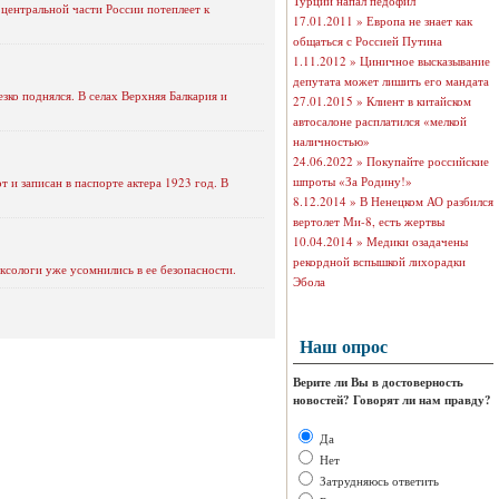
Турции напал педофил
центральной части России потеплеет к
17.01.2011 »
Европа не знает как
общаться с Россией Путина
1.11.2012 »
Циничное высказывание
депутата может лишить его мандата
ко поднялся. В селах Верхняя Балкария и
27.01.2015 »
Клиент в китайском
автосалоне расплатился «мелкой
наличностью»
24.06.2022 »
Покупайте российские
шпроты «За Родину!»
 и записан в паспорте актера 1923 год. В
8.12.2014 »
В Ненецком АО разбился
вертолет Ми-8, есть жертвы
10.04.2014 »
Медики озадачены
рекордной вспышкой лихорадки
ксологи уже усомнились в ее безопасности.
Эбола
Наш опрос
Верите ли Вы в достоверность
новостей? Говорят ли нам правду?
Да
Нет
Затрудняюсь ответить