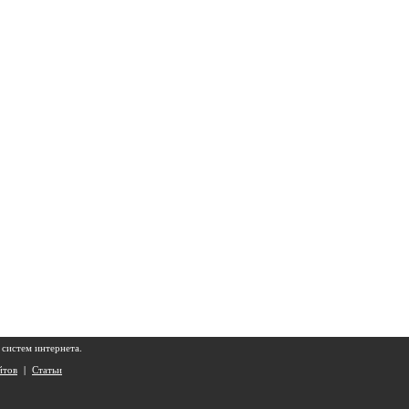
систем интернета.
йтов
|
Статьи