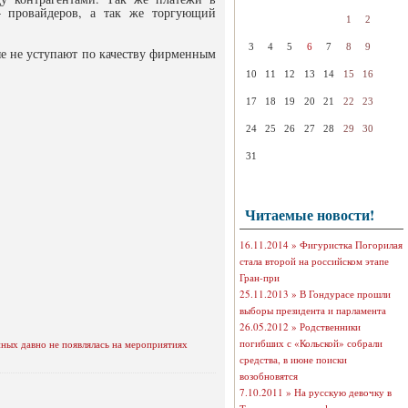
– провайдеров, а так же торгующий
1
2
3
4
5
6
7
8
9
ые не уступают по качеству фирменным
10
11
12
13
14
15
16
17
18
19
20
21
22
23
24
25
26
27
28
29
30
31
Читаемые новости!
16.11.2014 »
Фигуристка Погорилая
стала второй на российском этапе
Гран-при
25.11.2013 »
В Гондурасе прошли
выборы президента и парламента
26.05.2012 »
Родственники
погибших с «Кольской» собрали
ных давно не появлялась на мероприятиях
средства, в июне поиски
возобновятся
7.10.2011 »
На русскую девочку в