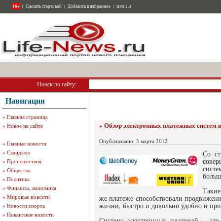
18+
|
Сделать стартовой
|
Добавить в избранное
|
RSS 2.0
Поиск по сайту:
Навигация
»
Главная страница
» Обзор электронных платежных систем и
»
Новое на сайте
Опубликовано: 3 марта 2012
»
Главные новости
»
Скандалы
Со ст
совер
»
Происшествия
систе
»
Общество
больш
»
Политика
»
Финансы, экономика
Такие
»
Мировые новости
же платеже способствовали продвижени
жизни, быстро и довольно удобно и при 
»
Новости спорта
»
Пикантные новости
Система электронных платежей – это