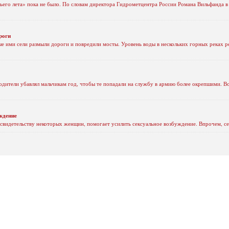
его лета» пока не было. По словам директора Гидрометцентра России Романа Вильфанда в 
роги
 ими сели размыли дороги и повредили мосты. Уровень воды в нескольких горных реках рез
одители убавлял мальчикам год, чтобы те попадали на службу в армию более окрепшими. Вот
ждение
свидетельству некоторых женщин, помогает усилить сексуальное возбуждение. Впрочем, се