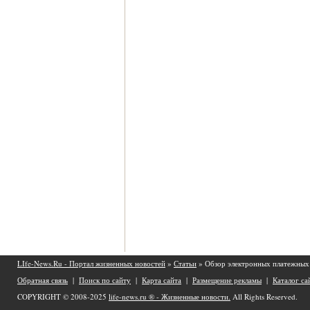
LIfe-News.Ru - Портал жизненных новостей
»
Статьи
» Обзор электронных платежных 
Обратная связь
|
Поиск по сайту
|
Карта сайта
|
Размещение рекламы
|
Каталог са
COPYRIGHT © 2008-2025
life-news.ru ® - Жизненные новости.
All Rights Reserved.