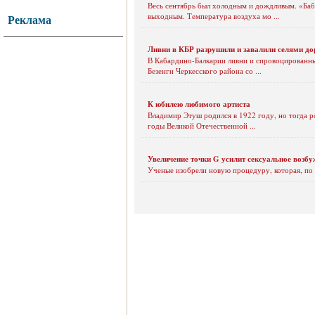
Весь сентябрь был холодным и дождливым. «Бабь
выходным. Температура воздуха мо ...
Реклама
Ливни в КБР разрушили и завалили селями до
В Кабардино-Балкарии ливни и спровоцированные
Безенги Черкесского района со ...
К юбилею любимого артиста
Владимир Этуш родился в 1922 году, но тогда р
годы Великой Отечественной ...
Увеличение точки G усилит сексуальное возбу
Ученые изобрели новую процедуру, которая, по 