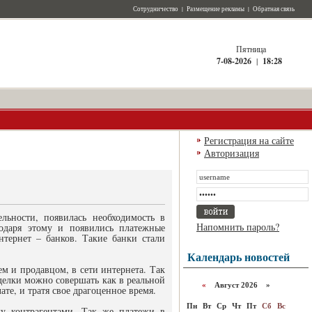
Сотрудничество
|
Размещение рекламы
|
Обратная связь
Пятница
7-08-2026
|
18:28
Регистрация на сайте
Авторизация
льности, появилась необходимость в
Напомнить пароль?
одаря этому и появились платежные
нтернет – банков. Такие банки стали
Календарь новостей
м и продавцом, в сети интернета. Так
делки можно совершать как в реальной
«
Август 2026 »
ате, и тратя свое драгоценное время.
Пн
Вт
Ср
Чт
Пт
Сб
Вс
ду контрагентами. Так же платежи в