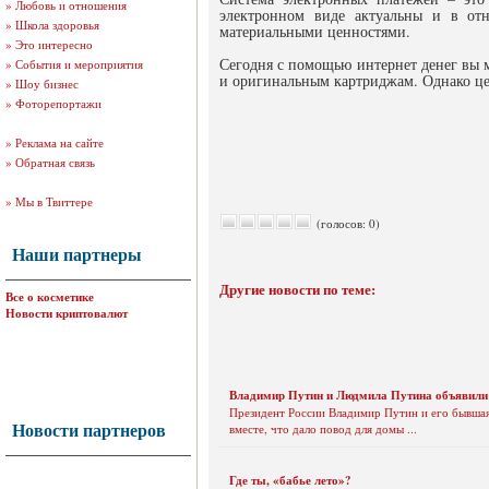
»
Любовь и отношения
электронном виде актуальны и в отн
»
Школа здоровья
материальными ценностями.
»
Это интересно
Сегодня с помощью интернет денег вы
»
События и мероприятия
и оригинальным картриджам. Однако це
»
Шоу бизнес
»
Фоторепортажи
»
Реклама на сайте
»
Обратная связь
»
Мы в Твиттере
(голосов: 0)
Наши партнеры
Другие новости по теме:
Все о косметике
Новости криптовалют
Владимир Путин и Людмила Путина объявили 
Президент России Владимир Путин и его бывшая
Новости партнеров
вместе, что дало повод для домы ...
Где ты, «бабье лето»?