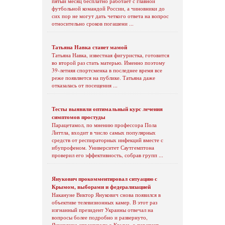
пятый месяц бесплатно работает с главной
футбольной командой России, а чиновники до
сих пор не могут дать четкого ответа на вопрос
относительно сроков погашени ...
Татьяна Навка станет мамой
Татьяна Навка, известная фигуристка, готовится
во второй раз стать матерью. Именно поэтому
39-летняя спортсменка в последнее время все
реже появляется на публике. Татьяна даже
отказалась от посещения ...
Тесты выявили оптимальный курс лечения
симптомов простуды
Парацетамол, по мнению профессора Пола
Литтла, входит в число самых популярных
средств от респираторных инфекций вместе с
ибупрофеном. Университет Саутгемптона
проверил его эффективность, собрав групп ...
Янукович прокомментировал ситуацию с
Крымом, выборами и федерализацией
Накануне Виктор Янукович снова появился в
объективе телевизионных камер. В этот раз
изгнанный президент Украины отвечал на
вопросы более подробно и развернуто,
Януковича спрашивали о Крыме, о перспект ...