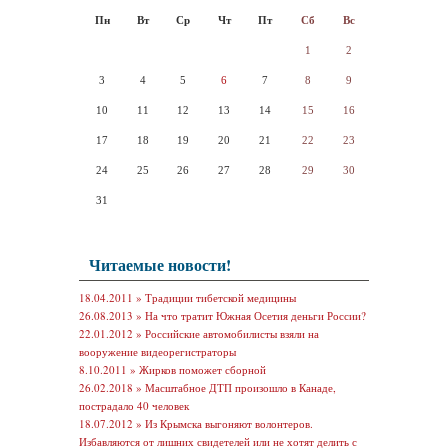
Пн
Вт
Ср
Чт
Пт
Сб
Вс
1
2
3
4
5
6
7
8
9
10
11
12
13
14
15
16
17
18
19
20
21
22
23
24
25
26
27
28
29
30
31
Читаемые новости!
18.04.2011 »
Традиции тибетской медицины
26.08.2013 »
На что тратит Южная Осетия деньги России?
22.01.2012 »
Российские автомобилисты взяли на
вооружение видеорегистраторы
8.10.2011 »
Жирков поможет сборной
26.02.2018 »
Масштабное ДТП произошло в Канаде,
пострадало 40 человек
18.07.2012 »
Из Крымска выгоняют волонтеров.
Избавляются от лишних свидетелей или не хотят делить с