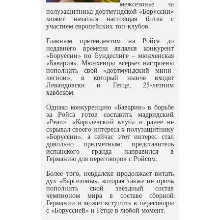
межсезонье за
полузащитника дортмундской «Боруссии»
может начаться настоящая битва с
участием европейских топ-клубов.
Главным претендентом на Ройса до
недавнего времени являлся конкурент
«Боруссии» по Бундеслиге – мюнхенская
«Бавария». Мюнхенцы всерьез настроены
пополнить свой «дортмундский мини-
легион», в который нынче входят
Левандовски и Гетце, 25-летним
хавбеком.
Однако конкуренцию «Баварии» в борьбе
за Ройса готов составить мадридский
«Реал». «Королевский клуб» и ранее не
скрывал своего интереса к полузащитнику
«Боруссии», а сейчас этот интерес стал
довольно предметным: представитель
испанского гранда направился в
Германию для переговоров с Ройсом.
Более того, невдалеке продолжает витать
дух «Барселоны», которая также не прочь
пополнить свой звездный состав
чемпионом мира в составе сборной
Германии и может вступить в переговоры
с «Боруссией» и Гетце в любой момент.