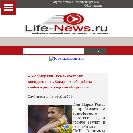
Сотрудничество
|
Размещение рекламы
|
Обратная связь
» Мадридский «Реал» составит
конкуренцию «Баварии» в борьбе за
хавбека дортмундской «Боруссии»
Опубликовано: 16 декабря 2014
Имя Марко Ройса
с приближением
трансферного
окна все чаще и
громче звучит в
европейских
СМИ. В зимнее