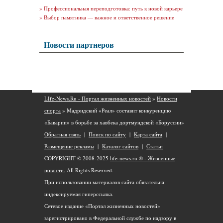
»
Профессиональная переподготовка: путь к новой карьере
»
Выбор памятника — важное и ответственное решение
Новости партнеров
LIfe-News.Ru - Портал жизненных новостей
»
Новости
спорта
» Мадридский «Реал» составит конкуренцию
«Баварии» в борьбе за хавбека дортмундской «Боруссии»
Обратная связь
|
Поиск по сайту
|
Карта сайта
|
Размещение рекламы
|
Каталог сайтов
|
Статьи
COPYRIGHT © 2008-2025
life-news.ru ® - Жизненные
новости.
All Rights Reserved.
При использовании материалов сайта обязательна
индексируемая гиперссылка.
Сетевое издание «Портал жизненных новостей»
зарегистрировано в Федеральной службе по надзору в