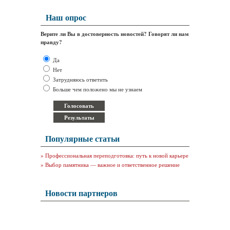
Наш опрос
Верите ли Вы в достоверность новостей? Говорят ли нам
правду?
Да
Нет
Затрудняюсь ответить
Больше чем положено мы не узнаем
Популярные статьи
»
Профессиональная переподготовка: путь к новой карьере
»
Выбор памятника — важное и ответственное решение
Новости партнеров