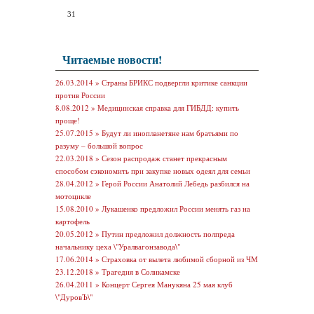
31
Читаемые новости!
26.03.2014 »
Страны БРИКС подвергли критике санкции
против России
8.08.2012 »
Медицинская справка для ГИБДД: купить
проще!
25.07.2015 »
Будут ли инопланетяне нам братьями по
разуму – большой вопрос
22.03.2018 »
Сезон распродаж станет прекрасным
способом сэкономить при закупке новых одеял для семьи
28.04.2012 »
Герой России Анатолий Лебедь разбился на
мотоцикле
15.08.2010 »
Лукашенко предложил России менять газ на
картофель
20.05.2012 »
Путин предложил должность полпреда
начальнику цеха \"Уралвагонзавода\"
17.06.2014 »
Страховка от вылета любимой сборной из ЧМ
23.12.2018 »
Трагедия в Соликамске
26.04.2011 »
Концерт Сергея Манукяна 25 мая клуб
\"ДуровЪ\"