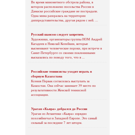
Во время минометного обстрела района, в
котором расположено посольства России в
Дамаске российские граждане не пострадали.
Одна мина разоралась на территории
диппредставительства, другая рядом с ней. ...
Русский шансон следует запретить
Художники, организаторы группы НОМ Андрей
Кагадеев и Николай Копейкин, которые
высмеивают человеческие пороки, при встрече в
Санкт-Петербурге со своими поклонниками
высказались по поводу того, что в ...
Российские теннисисты уходят играть в
сборную Казахстана
Ксения Первак согласилась выступать за
Казахстан. Она сейчас занимает 39 место по
результативности Женской теннисной
ассоциации.
Ураган «Кьяра» добрался до России
Ураган из Атлантики «Кьяра» изрядно
похозяйничал в Западной Европе. Это самый
сильный за последние 7 лет шторм.