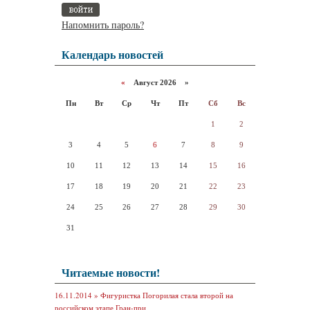
Напомнить пароль?
Календарь новостей
«
Август 2026 »
Пн
Вт
Ср
Чт
Пт
Сб
Вс
1
2
3
4
5
6
7
8
9
10
11
12
13
14
15
16
17
18
19
20
21
22
23
24
25
26
27
28
29
30
31
Читаемые новости!
16.11.2014 »
Фигуристка Погорилая стала второй на
российском этапе Гран-при