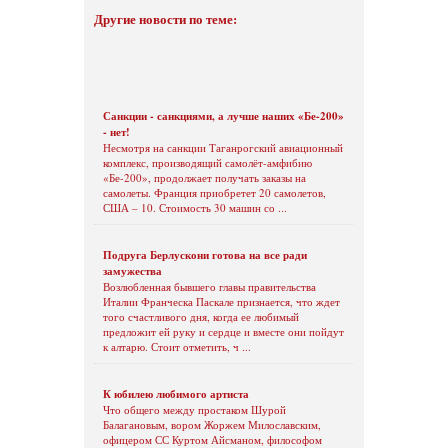
Другие новости по теме:
Санкции - санкциями, а лучше наших «Бе-200»
- нет!
Несмотря на санкции Таганрогский авиационный
комплекс, производящий самолёт-амфибию
«Бе-200», продолжает получать заказы на
самолеты. Франция приобретет 20 самолетов,
США – 10. Стоимость 30 машин со ...
Подруга Берлускони готова на все ради
замужества
Возлюбленная бывшего главы правительства
Италии Франческа Паскале признается, что ждет
того счастливого дня, когда ее любимый
предложит ей руку и сердце и вместе они пойдут
к алтарю. Стоит отметить, ч ...
К юбилею любимого артиста
Что общего между простаком Шурой
Балагановым, вором Жоржем Милославским,
офицером СС Куртом Айсманом, философом