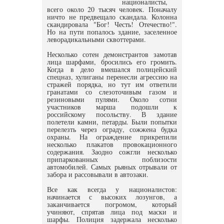
националисты,
всего около 20 тысяч человек. Поначалу
ничто не предвещало скандала. Колонна
скандировала "Бог! Честь! Отечество!".
Но на пути попалось здание, заселенное
леворадикальными сквоттерами.
Несколько сотен демонстрантов замотав
лица шарфами, бросились его громить.
Когда в дело вмешался полицейский
спецназ, хулиганы перенесли агрессию на
стражей порядка, но тут им ответили
гранатами со слезоточивым газом и
резиновыми пулями. Около сотни
участников марша подошли к
российскому посольству. В здание
полетели камни, петарды. Были попытки
перелезть через ограду, сожжена будка
охраны. На ограждение прикрепили
несколько плакатов провокационного
содержания. Заодно сожгли несколько
припаркованных поблизости
автомобилей. Самых рьяных отрывали от
забора и рассовывали в автозаки.
Все как всегда у националистов:
начинается с высоких лозунгов, а
заканчивается погромом, который
учиняют, спрятав лица под маски и
шарфы. Полиция задержала несколько