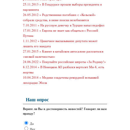
25.11.2013 »
В Гондурасе прошли выборы президента и
парламента
26.05.2012 »
Родственники погибших с «Кольской»
собрали средства, в июне поиски возобновятся
7.10.2011 »
На русскую девочку в Турции напал педофил
17.01.2011 »
Европа не знает как общаться с Россией
Путина
1.11.2012 »
Циничное высказывание депутата может
лишить его мандата
27.01.2015 »
Клиент в китайском автосалоне расплатился
«мелкой наличностью»
24.06.2022 »
Покупайте российские шпроты «За Родину!»
8.12.2014 »
В Ненецком АО разбился вертолет Ми-8, есть
жертвы
10.04.2014 »
Медики озадачены рекордной вспышкой
лихорадки Эбола
Наш опрос
Верите ли Вы в достоверность новостей? Говорят ли нам
правду?
Да
Нет