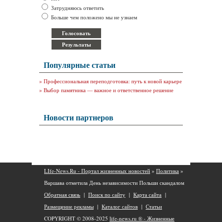
Затрудняюсь ответить
Больше чем положено мы не узнаем
Популярные статьи
»
Профессиональная переподготовка: путь к новой карьере
»
Выбор памятника — важное и ответственное решение
Новости партнеров
LIfe-News.Ru - Портал жизненных новостей
»
Политика
»
Варшава отметила День независимости Польши скандалом
Обратная связь
|
Поиск по сайту
|
Карта сайта
|
Размещение рекламы
|
Каталог сайтов
|
Статьи
COPYRIGHT © 2008-2025
life-news.ru ® - Жизненные