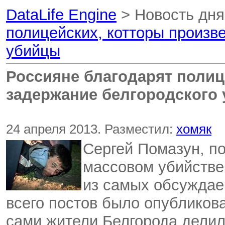
DataLife Engine
> Новость дн
полицейских, котторы произв
убийцы
Россияне благодарят полиц
задержание белгородского
24 апреля 2013. Разместил:
хомяк
Сергей Помазун, п
массовом убийстве
из самых обсуждае
всего постов было опубликов
сами жители Белгорода делил