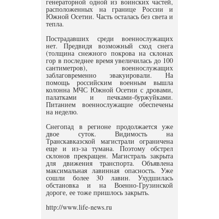
генераторной одной из воинских частей,
расположенных на границе России и
Южной Осетии. Часть осталась без света и
тепла.
Пострадавших среди военнослужащих
нет. Предвидя возможный сход снега
(толщина снежного покрова на склонах
гор в последнее время увеличилась до 100
сантиметров), военнослужащих
заблаговременно эвакуировали. На
помощь российским военным вышла
колонна МЧС Южной Осетии с дровами,
палатками и печками-буржуйками.
Питанием военнослужащие обеспечены
на неделю.
Снегопад в регионе продолжается уже
двое суток. Видимость на
Транскавказской магистрали ограничена
еще и из-за тумана. Поэтому обстрел
склонов прекращен. Магистраль закрыта
для движения транспорта. Объявлена
максимальная лавинная опасность. Уже
сошли более 30 лавин. Ухудшилась
обстановка и на Военно-Грузинской
дороге, ее тоже пришлось закрыть.
http://www.life-news.ru