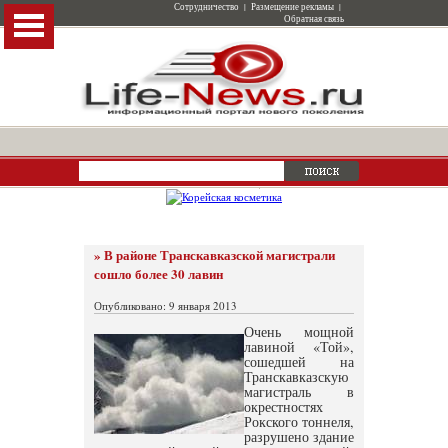
Сотрудничество
|
Размещение рекламы
|
Обратная связь
» В районе Транскавказской магистрали
сошло более 30 лавин
Опубликовано: 9 января 2013
Очень мощной
лавиной «Той»,
сошедшей на
Транскавказскую
магистраль в
окрестностях
Рокского тоннеля,
разрушено здание