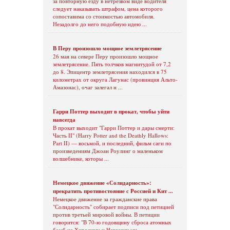
за повторную езду в нетрезвом виде водителя
следует наказывать штрафом, цена которого
сопоставима со стоимостью автомобиля.
Незадолго до него подобную идею ...
В Перу произошло мощное землетрясение
26 мая на севере Перу произошло мощное
землетрясение. Пять толчков магнитудой от 7,2
до 8. Эпицентр землетрясения находился в 75
километрах от округа Лагунас (провинция Альто-
Амазонас), очаг залегал н ...
Гарри Поттер выходит в прокат, чтобы уйти
навсегда
В прокат выходит "Гарри Поттер и дары смерти:
Часть II" (Harry Potter and the Deathly Hallows:
Part II) — восьмой, и последний, фильм саги по
произведениям Джоан Роулинг о маленьком
волшебнике, которы ...
Немецкое движение «Солидарность»:
прекратить противостояние с Россией и Кит ...
Немецкое движение за гражданские права
"Солидарность" собирает подписи под петицией
против третьей мировой войны. В петиции
говорится: "В 70-ю годовщину сброса атомных
бомб на Хиросиму и Нагасаки ми ...