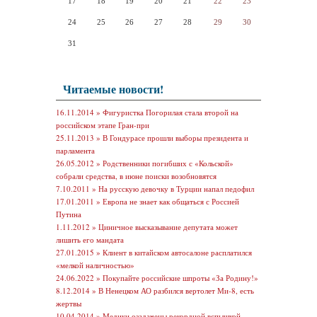
17
18
19
20
21
22
23
24
25
26
27
28
29
30
31
Читаемые новости!
16.11.2014 »
Фигуристка Погорилая стала второй на
российском этапе Гран-при
25.11.2013 »
В Гондурасе прошли выборы президента и
парламента
26.05.2012 »
Родственники погибших с «Кольской»
собрали средства, в июне поиски возобновятся
7.10.2011 »
На русскую девочку в Турции напал педофил
17.01.2011 »
Европа не знает как общаться с Россией
Путина
1.11.2012 »
Циничное высказывание депутата может
лишить его мандата
27.01.2015 »
Клиент в китайском автосалоне расплатился
«мелкой наличностью»
24.06.2022 »
Покупайте российские шпроты «За Родину!»
8.12.2014 »
В Ненецком АО разбился вертолет Ми-8, есть
жертвы
10.04.2014 »
Медики озадачены рекордной вспышкой