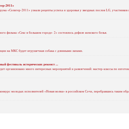
гер-2011»
рума «Селигер-2011» узнали рецепты успеха и здоровья у звездных послов LG, участников
ого фильма «Секс в большом городе- 2» состоялось дефиле женского белья.
иции на МКС будет игрушечная собака с длинными лапами.
ый фестиваль исторических реконст ...
будет организовано много интересных мероприятий и развлечений: мастер-классы по изгот
 конкурс молодых исполнителей «Новая волна» в российском Сочи, перебравшись таким об