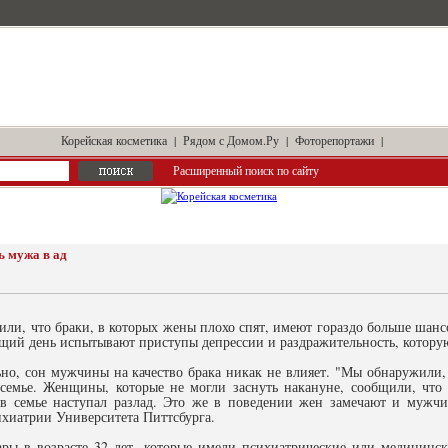
Корейская косметика
|
Рядом с Домом.Ру
|
Фоторепортажи
|
Расширенный поиск по сайту
ь мужа в ад
или, что браки, в которых жены плохо спят, имеют гораздо больше шан
щий день испытывают приступы депрессии и раздражительность, которую
ьно, сон мужчины на качество брака никак не влияет. "Мы обнаружили,
семье. Женщины, которые не могли заснуть накануне, сообщили, что
 в семье наступал разлад. Это же в поведении жен замечают и мужчи
ихиатрии Университета Питтсбурга.
ры в возрасте 32 лет, которые имели психиатрические или медицинск