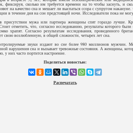
, фиксируя, сколько им требуется времени на то чтобы заснуть, и ско
яют на качество сна и мешает ли выспаться ссора с супругом накануне.
ции в течение дня на сон предстоящей ночи. Исследователи пока не могу
 в присутствии мужа или партнера женщины спят гораздо лучше. Кро
тоит отметить, что, согласно исследованию, результаты которого был
ко храпят. Согласно результатам исследования, проведенного брита
 свою возлюбленную, в общей сложности, четырех лет сна.
контролируемые звуки издают во сне более 980 миллионов мужчин. М
ичиной нарушения сна и вызывает тревожные состояния. А женщины, кот
, у них часто портится настроение.
Поделиться новостью:
Распечатать