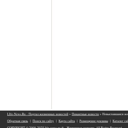
LIfe-News.Ru - Портал жизненных новостей
»
Пикантные новости
» Невыспавшаяся же
Обратная связь
|
Поиск по сайту
|
Карта сайта
|
Размещение рекламы
|
Каталог са
COPYRIGHT © 2008-2025
life-news.ru ® - Жизненные новости.
All Rights Reserved.