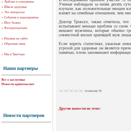
»
Любовь и отношения
Ученые наблюдали за ними десять суток
»
Школа здоровья
изучали, как положительные эмоции вли
»
Это интересно
влияет на семейные отношения, чем эмо
»
События и мероприятия
Доктор Троксел, также отметила, что
»
Шоу бизнес
испытывают меньше проблем со сном. С
»
Фоторепортажи
мешают мужчины, которые обычно гром
совместной жизни храпящий муж лишает
»
Реклама на сайте
Если верить статистике, ужасные не
»
Обратная связь
угрозой для здоровья: он является пр
памятью, плохо запоминают информацию
»
Мы в Твиттере
Наши партнеры
Все о косметике
Новости криптовалют
(голосов: 0)
Другие новости по теме:
Новости партнеров