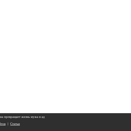
на превращает жизнь мужа в ад
йтов
|
Статьи