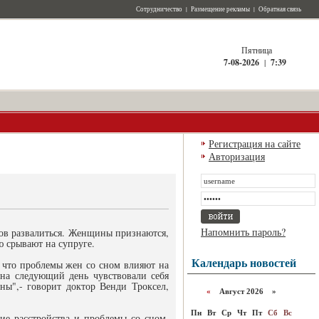
Сотрудничество
|
Размещение рекламы
|
Обратная связь
Пятница
7-08-2026
|
7:39
Регистрация на сайте
Авторизация
Напомнить пароль?
сов развалиться. Женщины признаются,
 срывают на супруге.
Календарь новостей
 что проблемы жен со сном влияют на
 на следующий день чувствовали себя
ны",- говорит доктор Венди Троксел,
«
Август 2026 »
Пн
Вт
Ср
Чт
Пт
Сб
Вс
ие расстройства и проблемы со сном.