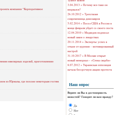
Туапсе залило
3.04.2013 »
Почему все-таки он
 проекта компании “Корпоративное
взорвался?
26.10.2012 »
Трехглазая
современница динозавров
5.02.2014 »
Посол США в России в
конце февраля уйдет со своего поста
12.04.2010 »
Медведев подписал
новый закон о лекарствах
20.11.2014 »
Эксперты: успех в
отказе от курения – мотивированный
настрой
31.10.2017 »
В Москве открыт
новый мемориал – «Стена скорби»
овлению ювелирных изделий, приготовлению
8.07.2012 »
Украинская оппозиция
начала бессрочную акцию протеста
разом из Юрмалы, где похоже некоторым гостям
Наш опрос
Верите ли Вы в достоверность
новостей? Говорят ли нам правду?
Да
Нет