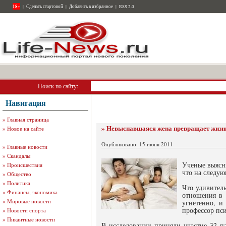
18+
|
Сделать стартовой
|
Добавить в избранное
|
RSS 2.0
Поиск по сайту:
Навигация
»
Главная страница
» Невыспавшаяся жена превращает жизн
»
Новое на сайте
Опубликовано: 15 июня 2011
»
Главные новости
»
Скандалы
Ученые выясн
»
Происшествия
что на следую
»
Общество
»
Политика
Что удивител
»
Финансы, экономика
отношения в 
»
Мировые новости
угнетенно, и
профессор пс
»
Новости спорта
»
Пикантные новости
В исследовании приняли участие 32 па