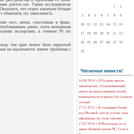
лько длится сон. Также исследователи
1
2
 Оказалось, что отдых накануне больше
т объяснить эту зависимость.
3
4
5
6
7
8
9
ме того, жены, счастливые в браке,
10
11
12
13
14
15
16
и опубликованы ранее, спать женщинам
нскими экспертами, в течение 50 лет
17
18
19
20
21
22
23
24
25
26
27
28
29
30
ежду тем храп может быть серьезной
орые не высыпаются, имеют проблемы с
31
Читаемые новости!
14.09.2014 »
В Госдуму внесен
законопроект, устанавливающий
запрет на предоставление жилой
недвижимости в аренду без согласия
соседей
27.11.2012 »
К годовщине битвы
под Москвой: они не успели стать
офицерами, но стали героями
17.07.2018 »
В Волгограде из-за
ливня объявлен режим ЧС, Сочи и