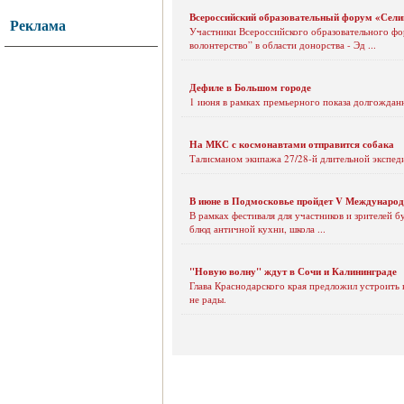
Всероссийский образовательный форум «Сели
Реклама
Участники Всероссийского образовательного фо
волонтерство” в области донорства - Эд ...
Дефиле в Большом городе
1 июня в рамках премьерного показа долгожданн
На МКС с космонавтами отправится собака
Талисманом экипажа 27/28-й длительной экспед
В июне в Подмосковье пройдет V Международн
В рамках фестиваля для участников и зрителей 
блюд античной кухни, школа ...
"Новую волну" ждут в Сочи и Калининграде
Глава Краснодарского края предложил устроить
не рады.