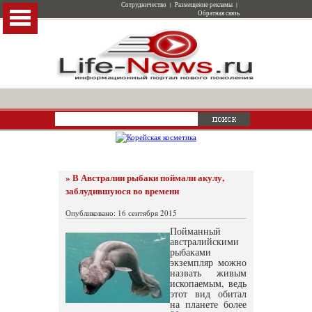
Сотрудничество
|
Размещение рекламы
|
Обратная связь
» В Австралии рыбаки поймали акулу,
заблудившуюся во времени
Опубликовано: 16 сентября 2015
Пойманный
австралийскими
рыбаками
экземпляр можно
назвать живым
ископаемым, ведь
этот вид обитал
на планете более