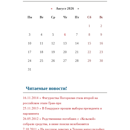
«
Август 2026 »
Пн
Вт
Ср
Чт
Пт
Сб
Вс
1
2
3
4
5
6
7
8
9
10
11
12
13
14
15
16
17
18
19
20
21
22
23
24
25
26
27
28
29
30
31
Читаемые новости!
16.11.2014 »
Фигуристка Погорилая стала второй на
российском этапе Гран-при
25.11.2013 »
В Гондурасе прошли выборы президента и
парламента
26.05.2012 »
Родственники погибших с «Кольской»
собрали средства, в июне поиски возобновятся
7.10.2011 »
На русскую девочку в Турции напал педофил