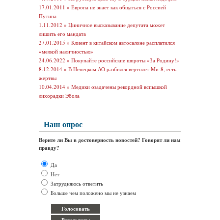
17.01.2011 »
Европа не знает как общаться с Россией
Путина
1.11.2012 »
Циничное высказывание депутата может
лишить его мандата
27.01.2015 »
Клиент в китайском автосалоне расплатился
«мелкой наличностью»
24.06.2022 »
Покупайте российские шпроты «За Родину!»
8.12.2014 »
В Ненецком АО разбился вертолет Ми-8, есть
жертвы
10.04.2014 »
Медики озадачены рекордной вспышкой
лихорадки Эбола
Наш опрос
Верите ли Вы в достоверность новостей? Говорят ли нам
правду?
Да
Нет
Затрудняюсь ответить
Больше чем положено мы не узнаем