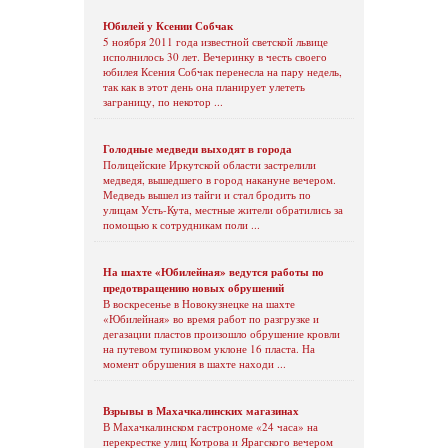
Юбилей у Ксении Собчак
5 ноября 2011 года известной светской львице
исполнилось 30 лет. Вечеринку в честь своего
юбилея Ксения Собчак перенесла на пару недель,
так как в этот день она планирует улететь
заграницу, по некотор ...
Голодные медведи выходят в города
Полицейские Иркутской области застрелили
медведя, вышедшего в город накануне вечером.
Медведь вышел из тайги и стал бродить по
улицам Усть-Кута, местные жители обратились за
помощью к сотрудникам поли ...
На шахте «Юбилейная» ведутся работы по
предотвращению новых обрушений
В воскресенье в Новокузнецке на шахте
«Юбилейная» во время работ по разгрузке и
дегазации пластов произошло обрушение кровли
на путевом тупиковом уклоне 16 пласта. На
момент обрушения в шахте находи ...
Взрывы в Махачкалинских магазинах
В Махачкалинском гастрономе «24 часа» на
перекрестке улиц Котрова и Ярагского вечером