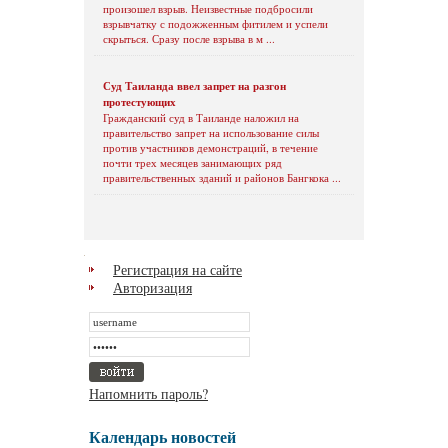
произошел взрыв. Неизвестные подбросили
взрывчатку с подожженным фитилем и успели
скрыться. Сразу после взрыва в м ...
Суд Таиланда ввел запрет на разгон
протестующих
Гражданский суд в Таиланде наложил на
правительство запрет на использование силы
против участников демонстраций, в течение
почти трех месяцев занимающих ряд
правительственных зданий и районов Бангкока ...
Регистрация на сайте
Авторизация
Напомнить пароль?
Календарь новостей