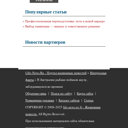
Популярные статьи
»
Профессиональная переподготовка: путь к новой карьере
»
Выбор памятника — важное и ответственное решение
Новости партнеров
LIfe-News.Ru - Портал жизненных новостей
»
Интересные
факты
» В Австралии рыбаки поймали акулу,
заблудившуюся во времени
Обратная связь
|
Поиск по сайту
|
Карта сайта
|
Размещение рекламы
|
Каталог сайтов
|
Статьи
COPYRIGHT © 2008-2025
life-news.ru ® - Жизненные
новости.
All Rights Reserved.
При использовании материалов сайта обязательна
индексируемая гиперссылка.