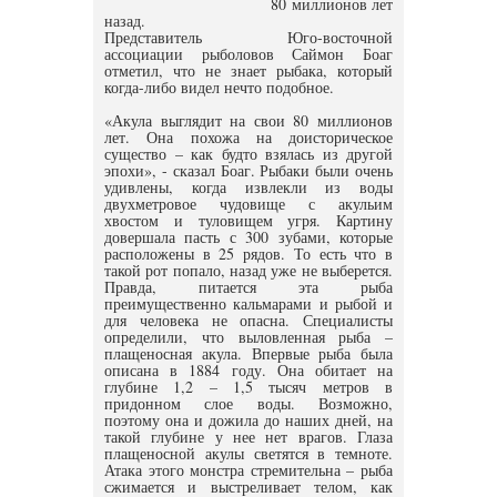
80 миллионов лет
назад.
Представитель Юго-восточной
ассоциации рыболовов Саймон Боаг
отметил, что не знает рыбака, который
когда-либо видел нечто подобное.
«Акула выглядит на свои 80 миллионов
лет. Она похожа на доисторическое
существо – как будто взялась из другой
эпохи», - сказал Боаг. Рыбаки были очень
удивлены, когда извлекли из воды
двухметровое чудовище с акульим
хвостом и туловищем угря. Картину
довершала пасть с 300 зубами, которые
расположены в 25 рядов. То есть что в
такой рот попало, назад уже не выберется.
Правда, питается эта рыба
преимущественно кальмарами и рыбой и
для человека не опасна. Специалисты
определили, что выловленная рыба –
плащеносная акула. Впервые рыба была
описана в 1884 году. Она обитает на
глубине 1,2 – 1,5 тысяч метров в
придонном слое воды. Возможно,
поэтому она и дожила до наших дней, на
такой глубине у нее нет врагов. Глаза
плащеносной акулы светятся в темноте.
Атака этого монстра стремительна – рыба
сжимается и выстреливает телом, как