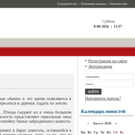
Сотрудничество
|
Размещение рекламы
|
Обратная связь
Суббота
8-08-2026
|
13:57
Регистрация на сайте
Авторизация
Напомнить пароль?
рые обычно в это время появляются в
врезаться в деревья, падать на землю.
Календарь новостей
х. Птицы съедают их в очень большом
сность представляют зеркальные окна
 помойку банки забродившего компота.
«
Август 2026 »
ивают в барах алкоголь, оставшийся в
Пн
Вт
Ср
Чт
Пт
Сб
Вс
 кормят гусениц лишь за то, что те