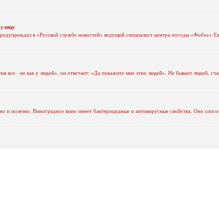
 улицу
 предупреждал в «Русской службе новостей» ведущий специалист центра погоды «Фобос» Ев
я все - не как у людей», он отвечает: «Да покажите мне этих людей». Не бывает людей, сча
 но и полезно. Виноградное вино имеет бактерицидные и антивирусные свойства. Оно спосо