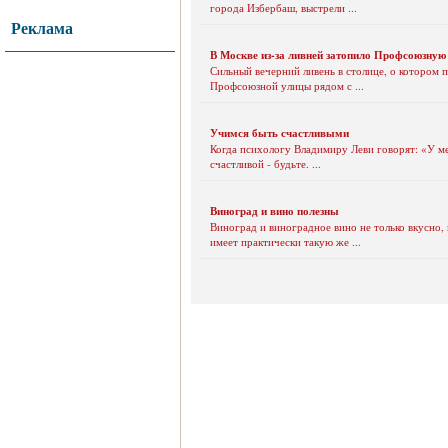
города Избербаш, выстрели ...
Реклама
В Москве из-за ливней затопило Профсоюзную
Сильный вечерний ливень в столице, о котором
Профсоюзной улицы рядом с ...
Учимся быть счастливыми
Когда психологу Владимиру Леви говорят: «У мен
счастливой - будьте. ...
Виноград и вино полезны
Виноград и виноградное вино не только вкусно,
имеет практически такую же ...