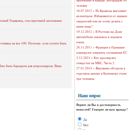
произошло в Канаде, пострадало 40
человек
18.07.2012 »
Из Крымска выгоняют
волонтеров. Избавляются от лишних
гений Тишковец, стал причиной затопления
свидетелей или не хотят делить с
ними пиар?
19.12.2012 »
В Ростове-на-Дону
автомобили оказались в ледовом
плену
стливых на все 100. Поэтому, если хотите быть
26.11.2011 »
Франция и Германия
планируют изменить соглашения ЕС
2.12.2021 »
Кто просверлил
отверстие на МКС. Часть 2
бно быть барьером для атеросклероза. Вино
27.01.2014 »
Жертвами обстрела в
торговом центре в Балтиморе стали
три человека
Наш опрос
Верите ли Вы в достоверность
новостей? Говорят ли нам правду?
Да
Нет