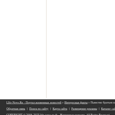
LIfe-News.Ru - Портал жизненных новостей
»
Интересные факты
» Пьянство братьев 
Обратная связь
|
Поиск по сайту
|
Карта сайта
|
Размещение рекламы
|
Каталог са
COPYRIGHT © 2008-2025
life-news.ru ® - Жизненные новости.
All Rights Reserved.