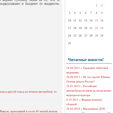
 надкусывают и балдеют от жидкости,
1
2
3
4
5
6
7
8
9
10
11
12
13
14
15
16
17
18
19
20
21
22
23
24
25
26
27
28
29
30
31
Читаемые новости!
18.04.2011 »
Традиции тибетской
медицины
26.08.2013 »
На что тратит Южная
Осетия деньги России?
22.01.2012 »
Российские
автомобилисты взяли на вооружение
вска в другой город на личном автомобиле, то
видеорегистраторы
8.10.2011 »
Жирков поможет
сборной
26.02.2018 »
Масштабное ДТП
 Яшкуль, приехавший в гости 49-летний житель