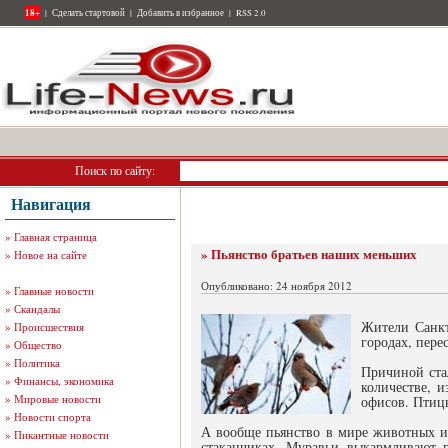
18+
|
Сделать стартовой
|
Добавить в избранное
|
RSS 2.0
Поиск по сайту:
Навигация
»
Главная страница
» Пьянство братьев наших меньших
»
Новое на сайте
Опубликовано: 24 ноября 2012
»
Главные новости
»
Скандалы
Жители Санкт
»
Происшествия
городах, перес
»
Общество
»
Политика
Причиной ста
»
Финансы, экономика
количестве, 
»
Мировые новости
офисов. Птиц
»
Новости спорта
А вообще пьянство в мире животных и 
»
Пикантные новости
стаканчиках. Муравьи выкармливают г