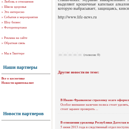
»
Любовь и отношения
выделяют крошечные капельки алкалои
»
Школа здоровья
которую выбрасывает, защищаясь, кився
»
Это интересно
http://www.life-news.ru
»
События и мероприятия
»
Шоу бизнес
»
Фоторепортажи
»
Реклама на сайте
»
Обратная связь
»
Мы в Твиттере
(голосов: 0)
Наши партнеры
Другие новости по теме:
Все о косметике
Новости криптовалют
В Ивано-Франковске страховку осаго оформляют
Особое внимание наличию полиса стоит уделять,
стоит заранее проверить ...
Новости партнеров
В отношении уроженца Республики Дагестан в
5 июня 2013 года в следственный отдел поступи