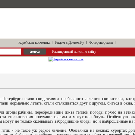
Корейская косметика
|
Рядом с Домом.Ру
|
Фоторепортажи
|
Расширенный поиск по сайту
-Петербурга стали свидетелями необычного явления: свиристели, кото
тали нормально летать, стали сталкиваться друг с другом, биться в окна, 
ли ягоды рябины, перебродившие из-за теплой погоды прямо на ветка
из-за столкновения получают травмы и могут погибнуть. Особенную опа
ы могут не только склевывать забродившие ягоды, но и выброшенные на
птиц - не такое уж редкое явление. Обезьянки на южных курортах доп
усениц бабочкам голубянки, которая отложила яйца в муравейник. И