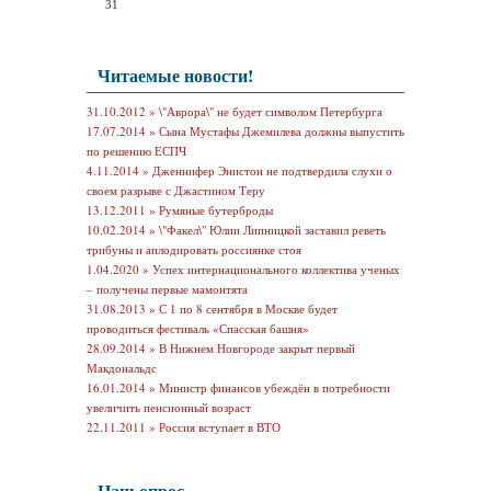
31
Читаемые новости!
31.10.2012 »
\"Аврора\" не будет символом Петербурга
17.07.2014 »
Сына Мустафы Джемилева должны выпустить
по решению ЕСПЧ
4.11.2014 »
Дженнифер Энистон не подтвердила слухи о
своем разрыве с Джастином Теру
13.12.2011 »
Румяные бутерброды
10.02.2014 »
\"Факел\" Юлии Липницкой заставил реветь
трибуны и аплодировать россиянке стоя
1.04.2020 »
Успех интернационального коллектива ученых
– получены первые мамонтята
31.08.2013 »
С 1 по 8 сентября в Москве будет
проводиться фестиваль «Спасская башня»
28.09.2014 »
В Нижнем Новгороде закрыт первый
Макдональдс
16.01.2014 »
Министр финансов убеждён в потребности
увеличить пенсионный возраст
22.11.2011 »
Россия вступает в ВТО
Наш опрос