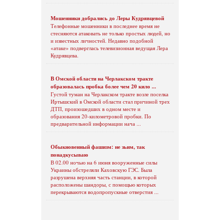
Мошенники добрались до Леры Кудрявцевой
Телефонные мошенники в последнее время не
стесняются атаковать не только простых людей, но
и известных личностей. Недавно подобной
«атаке» подверглась телевизионная ведущая Лера
Кудрявцева.
В Омской области на Черлакском тракте
образовалась пробка более чем 20 кило ...
Густой туман на Черлакском тракте возле поселка
Иртышский в Омской области стал причиной трех
ДТП, произошедших в одном месте и
образования 20-километровой пробки. По
предварительной информации нача ...
Обыкновенный фашизм: не зьим, так
понадкусываю
В 02.00 ночью на 6 июня вооруженные силы
Украины обстреляли Каховскую ГЭС. Была
разрушена верхняя часть станции, в которой
расположены шандоры, с помощью которых
перекрываются водопропускные отверстия ...