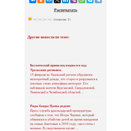
Распечатать
(голосов: 1)
Другие новости по теме:
Космический пришелец взорвался над
Уральским регионом
15 февраля на Уральский регион обрушился
метеоритный дождь, это сгорал и разрушался в
плотных слоях атмосферы метеорит. Его
наблюдали жители Курганской, Свердловской,
Тюменской и Челябинской областей ...
Ряды банды Цапка редеют
Пресс-служба краснодарской прокуратуры
сообщила о том, что Игорь Черных, который
обвинялся в убийстве детей во время нападения
на семью Аметовых в 2010 году, свел счеты с
жизнью. В следственном изолят ...