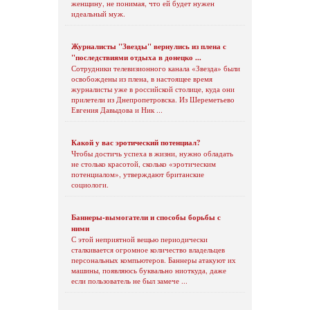
женщину, не понимая, что ей будет нужен
идеальный муж.
Журналисты "Звезды" вернулись из плена с
"последствиями отдыха в донецко ...
Сотрудники телевизионного канала «Звезда» были
освобождены из плена, в настоящее время
журналисты уже в российской столице, куда они
прилетели из Днепропетровска. Из Шереметьево
Евгения Давыдова и Ник ...
Какой у вас эротический потенциал?
Чтобы достичь успеха в жизни, нужно обладать
не столько красотой, сколько «эротическим
потенциалом», утверждают британские
социологи.
Баннеры-вымогатели и способы борьбы с
ними
С этой неприятной вещью периодически
сталкивается огромное количество владельцев
персональных компьютеров. Баннеры атакуют их
машины, появляюсь буквально ниоткуда, даже
если пользователь не был замече ...