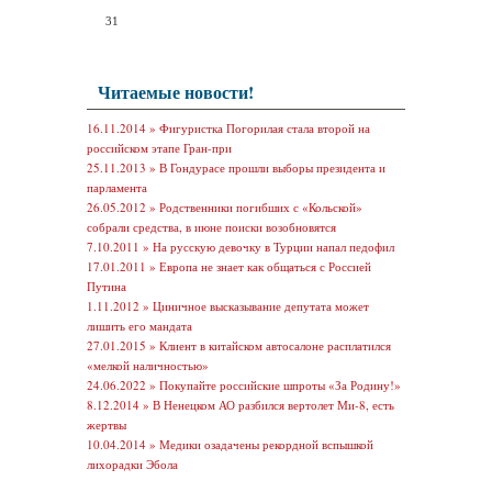
31
Читаемые новости!
16.11.2014 »
Фигуристка Погорилая стала второй на
российском этапе Гран-при
25.11.2013 »
В Гондурасе прошли выборы президента и
парламента
26.05.2012 »
Родственники погибших с «Кольской»
собрали средства, в июне поиски возобновятся
7.10.2011 »
На русскую девочку в Турции напал педофил
17.01.2011 »
Европа не знает как общаться с Россией
Путина
1.11.2012 »
Циничное высказывание депутата может
лишить его мандата
27.01.2015 »
Клиент в китайском автосалоне расплатился
«мелкой наличностью»
24.06.2022 »
Покупайте российские шпроты «За Родину!»
8.12.2014 »
В Ненецком АО разбился вертолет Ми-8, есть
жертвы
10.04.2014 »
Медики озадачены рекордной вспышкой
лихорадки Эбола