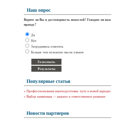
Наш опрос
Верите ли Вы в достоверность новостей? Говорят ли нам
правду?
Да
Нет
Затрудняюсь ответить
Больше чем положено мы не узнаем
Популярные статьи
»
Профессиональная переподготовка: путь к новой карьере
»
Выбор памятника — важное и ответственное решение
Новости партнеров