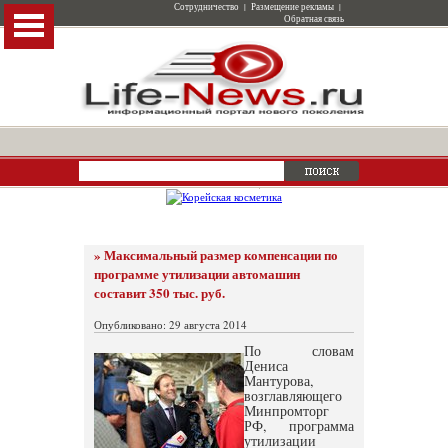
Сотрудничество
|
Размещение рекламы
|
Обратная связь
» Максимальный размер компенсации по
программе утилизации автомашин
составит 350 тыс. руб.
Опубликовано: 29 августа 2014
По словам
Дениса
Мантурова,
возглавляющего
Минпромторг
РФ, программа
утилизации