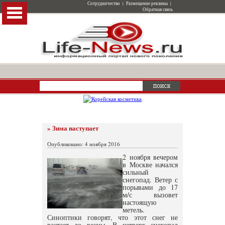
Сотрудничество
|
Размещение рекламы
|
Обратная связь
» Зима наступает
Опубликовано: 4 ноября 2016
2 ноября вечером
в Москве начался
сильный
снегопад. Ветер с
порывами до 17
м/с вызовет
настоящую
метель.
Синоптики говорят, что этот снег не
растает до весны. В четверг снегопад