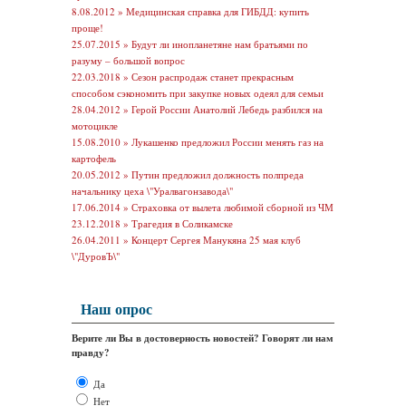
8.08.2012 »
Медицинская справка для ГИБДД: купить
проще!
25.07.2015 »
Будут ли инопланетяне нам братьями по
разуму – большой вопрос
22.03.2018 »
Сезон распродаж станет прекрасным
способом сэкономить при закупке новых одеял для семьи
28.04.2012 »
Герой России Анатолий Лебедь разбился на
мотоцикле
15.08.2010 »
Лукашенко предложил России менять газ на
картофель
20.05.2012 »
Путин предложил должность полпреда
начальнику цеха \"Уралвагонзавода\"
17.06.2014 »
Страховка от вылета любимой сборной из ЧМ
23.12.2018 »
Трагедия в Соликамске
26.04.2011 »
Концерт Сергея Манукяна 25 мая клуб
\"ДуровЪ\"
Наш опрос
Верите ли Вы в достоверность новостей? Говорят ли нам
правду?
Да
Нет