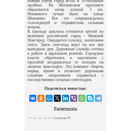
ноября утром город встал в 10-балльных
пробках. На Московском проспекте
образовался затор длиной 3 км.
Ненамного лучше было на улице
Шишкова. Все это сопровождалось
гололедицей и порывистым сильным
ветром.
К приходу циклона готовится третий по
величине российский город – Нижний
Новгород. Ожидается гололед, налипание
снега. Здесь снегопад ждут на все три
выходных дня. Дорожные службы готовы
к работе в авральном режиме. Городские
власти обратились к населению с
просьбой воздержаться от поездок на
личном транспорте. Это поможет сберечь
нервы, время и позволит дорожным
службам оперативнее справиться с
последствиями сильных снегопадов.
Поделиться новостью:
Распечатать
(голосов: 0)