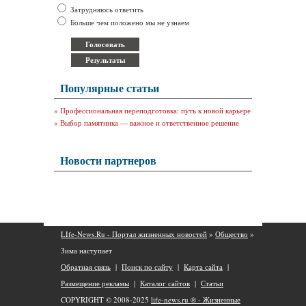
Затрудняюсь ответить
Больше чем положено мы не узнаем
Популярные статьи
»
Профессиональная переподготовка: путь к новой карьере
»
Выбор памятника — важное и ответственное решение
Новости партнеров
LIfe-News.Ru - Портал жизненных новостей
»
Общество
»
Зима наступает
Обратная связь
|
Поиск по сайту
|
Карта сайта
|
Размещение рекламы
|
Каталог сайтов
|
Статьи
COPYRIGHT © 2008-2025
life-news.ru ® - Жизненные