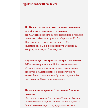
Другие новости по теме:
На Камчатке начинается традиционная гонка
на собачьих упряжках «Берингия»
На Камчатке состоялось торжественное открытие
гонки на собачьих упряжках «Берингия-2015».
Протяженность трассы составит 1000
километров. В 24-й гонке примут участие 25
каюров, из которых 5 – девушки ...
Страшное ДТП на трассе Самара - Ульяновск
В Елховском районе на 115 километре трассы
«Самара Ульяновск» произошло столкновение
автобуса с паломниками и большегрузного
автомобиля. В салоне автобуса находились 46
пассажиров. Люди возвращались ...
На экс-солиста группы "Лесоповал" напала
фанатка
Экс-солист группы "Лесоповал" Сергей Куприк
подвергся в выходные нападению вышедшей из
"зоны" поклонницы. Подкараулив артиста в