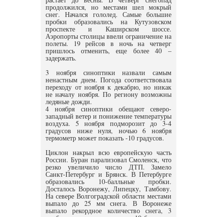
продолжился, но местами шел мокрый
снег. Начался гололед. Самые большие
пробки образовались на Кутузовском
проспекте и Каширском шоссе.
Аэропорты столицы ввели ограничение на
полеты. 19 рейсов в ночь на четверг
пришлось отменить, еще более 40 –
задержать.
3 ноября синоптики назвали самым
ненастным днем. Погода соответствовала
переходу от ноября к декабрю, но никак
не началу ноября. По региону возможны
ледяные дожди.
4 ноября синоптики обещают северо-
западный ветер и понижение температуры
воздуха. 5 ноября подморозит до 3-4
градусов ниже нуля, ночью 6 ноября
термометр может показать -10 градусов.
Циклон накрыл всю европейскую часть
России. Буран парализовал Смоленск, что
резко увеличило число ДТП. Замело
Санкт-Петербург и Брянск. В Петербурге
образовались 10-балльные пробки.
Досталось Воронежу, Липецку, Тамбову.
На севере Волгоградской области местами
выпало до 25 мм снега. В Воронеже
выпало рекордное количество снега, 3