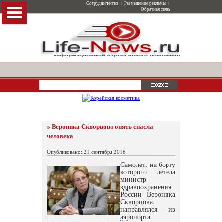
Сотрудничество
|
Размещение рекламы
|
Обратная связь
» Вероника Скворцова опять спасла
человека
Опубликовано: 21 сентября 2016
Самолет, на борту
которого летела
министр
здравоохранения
России Вероника
Скворцова,
направлялся из
аэропорта