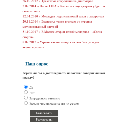
26.10.2012 »
Трехглазая современница динозавров
5.02.2014 »
Посол США в России в конце февраля уйдет со
своего поста
12.04.2010 »
Медведев подписал новый закон о лекарствах
20.11.2014 »
Эксперты: успех в отказе от курения –
мотивированный настрой
31.10.2017 »
В Москве открыт новый мемориал – «Стена
скорби»
8.07.2012 »
Украинская оппозиция начала бессрочную
акцию протеста
Наш опрос
Верите ли Вы в достоверность новостей? Говорят ли нам
правду?
Да
Нет
Затрудняюсь ответить
Больше чем положено мы не узнаем