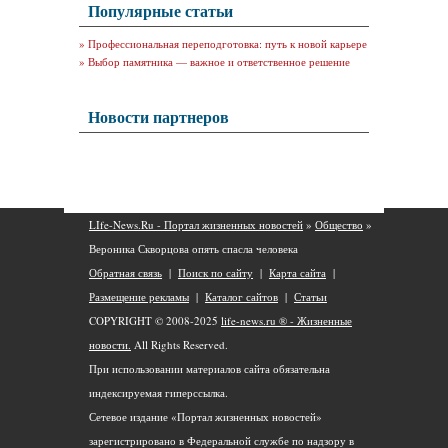
Популярные статьи
»
Профессиональная переподготовка: путь к новой карьере
»
Выбор памятника — важное и ответственное решение
Новости партнеров
LIfe-News.Ru - Портал жизненных новостей
»
Общество
»
Вероника Скворцова опять спасла человека
Обратная связь
|
Поиск по сайту
|
Карта сайта
|
Размещение рекламы
|
Каталог сайтов
|
Статьи
COPYRIGHT © 2008-2025
life-news.ru ® - Жизненные
новости.
All Rights Reserved.
При использовании материалов сайта обязательна
индексируемая гиперссылка.
Сетевое издание «Портал жизненных новостей»
зарегистрировано в Федеральной службе по надзору в