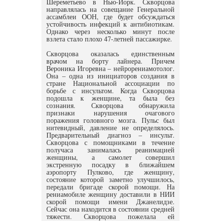
Шереметьево в Нью-Йорк. Скворцова
направлялась на совещание Генеральной
ассамблеи ООН, где будет обсуждаться
устойчивость инфекций к антибиотикам.
Однако через несколько минут после
взлета стало плохо 47-летней пассажирке.
Скворцова оказалась единственным
врачом на борту лайнера. Причем
Вероника Игоревна – нейрорениамотолог.
Она – одна из инициаторов создания в
стране Национальной ассоциации по
борьбе с инсультом. Когда Скворцова
подошла к женщине, та была без
сознания. Скворцова обнаружила
признаки нарушения очагового
поражения головного мозга. Пульс был
нитевидный, давление не определялось.
Предварительный диагноз – инсульт.
Скворцова с помощниками в течение
получаса занималась реанимацией
женщины, а самолет совершил
экстренную посадку в ближайшем
аэропорту Пулково, где женщину,
состояние которой заметно улучшилось,
передали бригаде скорой помощи. На
рениамобиле женщину доставили в НИИ
скорой помощи имени Джанелидзе.
Сейчас она находится в состоянии средней
тяжести. Скворцова пожелала ей