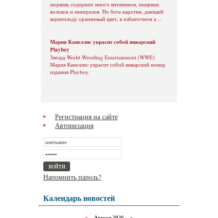
морковь содержит много витаминов, пищевых
волокон и минералов. Но бета-каротин, дающий
корнеплоду оранжевый цвет, в избыточном к ...
Мария Канеллис украсит собой январский
Playboy
Звезда World Wrestling Entertainment (WWE)
Мария Канеллис украсит собой январский номер
издания Playboy.
Регистрация на сайте
Авторизация
Напомнить пароль?
Календарь новостей
«
Август 2026 »