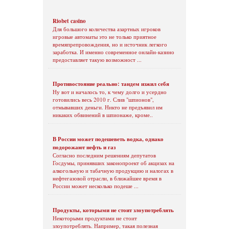
Riobet casino
Для большого количества азартных игроков
игровые автоматы это не только приятное
времяпрепровождения, но и источник легкого
заработка. И именно современное онлайн-казино
предоставляет такую возможност ...
Противостояние реально: тандем изжил себя
Ну вот и началось то, к чему долго и усердно
готовились весь 2010 г. Слив "шпионов",
отмывавших деньги. Никто не предъявил им
никаких обвинений в шпионаже, кроме..
В России может подешеветь водка, однако
подорожают нефть и газ
Согласно последним решениям депутатов
Госдумы, принявших законопроект об акцизах на
алкогольную и табачную продукцию и налогах в
нефтегазовой отрасли, в ближайшее время в
России может несколько подеше ...
Продукты, которыми не стоит злоупотреблять
Некоторыми продуктами не стоит
злоупотреблять. Например, такая полезная