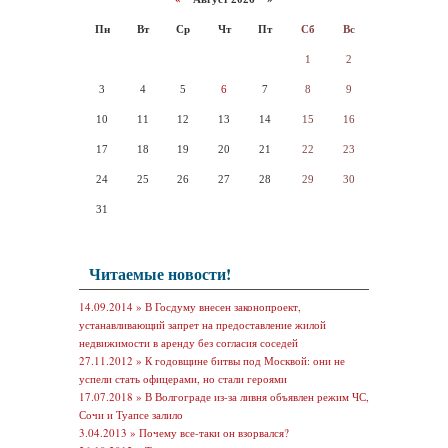
Пн
Вт
Ср
Чт
Пт
Сб
Вс
1
2
3
4
5
6
7
8
9
10
11
12
13
14
15
16
17
18
19
20
21
22
23
24
25
26
27
28
29
30
31
Читаемые новости!
14.09.2014 »
В Госдуму внесен законопроект,
устанавливающий запрет на предоставление жилой
недвижимости в аренду без согласия соседей
27.11.2012 »
К годовщине битвы под Москвой: они не
успели стать офицерами, но стали героями
17.07.2018 »
В Волгограде из-за ливня объявлен режим ЧС,
Сочи и Туапсе залило
3.04.2013 »
Почему все-таки он взорвался?