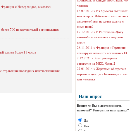
произошло в Канаде, пострадало 40
человек
з Франции и Нидерландов, оказалась
18.07.2012 »
Из Крымска выгоняют
волонтеров. Избавляются от лишних
свидетелей или не хотят делить с
ними пиар?
 более 700 представителей региональных
19.12.2012 »
В Ростове-на-Дону
автомобили оказались в ледовом
плену
26.11.2011 »
Франция и Германия
й длился более 11 часов
планируют изменить соглашения ЕС
2.12.2021 »
Кто просверлил
отверстие на МКС. Часть 2
27.01.2014 »
Жертвами обстрела в
ате отравления последних некачественными
торговом центре в Балтиморе стали
три человека
Наш опрос
Верите ли Вы в достоверность
новостей? Говорят ли нам правду?
Да
Нет