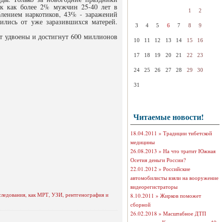
ак как более 2% мужчин 25-40 лет в
1
2
блением наркотиков, 43% - заражений
ились от уже заразившихся матерей.
3
4
5
6
7
8
9
т удвоены и достигнут 600 миллионов
10
11
12
13
14
15
16
17
18
19
20
21
22
23
24
25
26
27
28
29
30
31
Читаемые новости!
18.04.2011 »
Традиции тибетской
медицины
26.08.2013 »
На что тратит Южная
Осетия деньги России?
22.01.2012 »
Российские
автомобилисты взяли на вооружение
видеорегистраторы
следования, как МРТ, УЗИ, рентгенография и
8.10.2011 »
Жирков поможет
сборной
26.02.2018 »
Масштабное ДТП