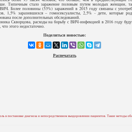
льше. Типичным стало заражение половым путем молодых женщин, т
 ВИЧ. Более половины (53%) заражений в 2015 году связаны с употре
в, 1,5% заразившихся – гомосексуалисты, 2,5% - дети, которые род
рована после дополнительных обследований.
ника Скворцова, расходы на борьбу с ВИЧ-инфекцией в 2016 году буду
 что этого недостаточно.
Поделиться новостью:
Распечатать
оль в постановке диагноза и непосредственном выздоровлении пациентов. Такие методы об