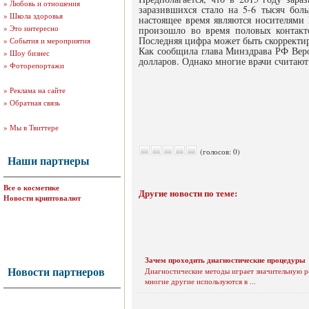
»
Любовь и отношения
заразившихся стало на 5-6 тысяч бо
»
Школа здоровья
настоящее время являются носителями
»
Это интересно
произошло во время половых контакто
Последняя цифра может быть скорректи
»
События и мероприятия
Как сообщила глава Минздрава РФ Веро
»
Шоу бизнес
долларов. Однако многие врачи считают,
»
Фоторепортажи
»
Реклама на сайте
»
Обратная связь
»
Мы в Твиттере
(голосов: 0)
Наши партнеры
Все о косметике
Другие новости по теме:
Новости криптовалют
Зачем проходить диагностические процедуры
Новости партнеров
Диагностические методы играет значительную р
многие другие используются в ...