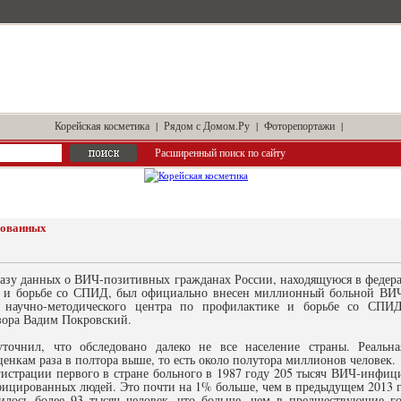
Корейская косметика
|
Рядом с Домом.Ру
|
Фоторепортажи
|
Расширенный поиск по сайту
рованных
 базу данных о ВИЧ-позитивных гражданах России, находящуюся в федер
 и борьбе со СПИД, был официально внесен миллионный больной ВИЧ
о научно-методического центра по профилактике и борьбе со СПИ
зора Вадим Покровский.
уточнил, что обследовано далеко не все население страны. Реал
енкам раза в полтора выше, то есть около полутора миллионов человек.
гистрации первого в стране больного в 1987 году 205 тысяч ВИЧ-инфиц
ицированных людей. Это почти на 1% больше, чем в предыдущем 2013 г
зилось более 93 тысяч человек, что больше, чем в предшествующие г