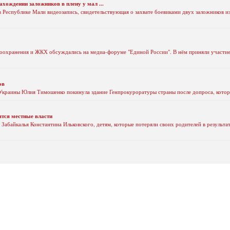
хождении заложников в плену у мал ...
Республике Мали видеозапись, свидетельствующая о захвате боевиками двух заложников и
авоохранения и ЖКХ обсуждались на медиа-форуме "Единой России". В нём приняли участие
ов
Украины Юлия Тимошенко покинула здание Генпрокуроратуры страны после допроса, которы
ятся местные власти
 Забайкалья Константина Ильковского, детям, которые потеряли своих родителей в результ