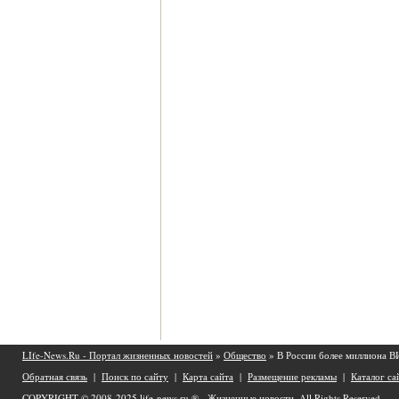
LIfe-News.Ru - Портал жизненных новостей
»
Общество
» В России более миллиона 
Обратная связь
|
Поиск по сайту
|
Карта сайта
|
Размещение рекламы
|
Каталог са
COPYRIGHT © 2008-2025
life-news.ru ® - Жизненные новости.
All Rights Reserved.