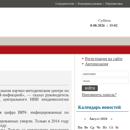
Сотрудничество
|
Размещение рекламы
|
Обратная связь
Суббота
8-08-2026
|
15:02
Регистрация на сайте
Авторизация
альном научно-методическом центре по
Напомнить пароль?
-инфекцией», — сказал руководитель
Д центрального НИИ эпидемиологии
Календарь новостей
ьная цифра ВИЧ- инфицированных по
«
Август 2026 »
ированных умерли. Только в 2014 году
оду.
Пн
Вт
Ср
Чт
Пт
Сб
Вс
оды. Только за новогодние праздники