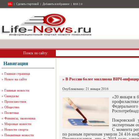
18+
|
Сделать стартовой
|
Добавить в избранное
|
RSS 2.0
Поиск по сайту:
Навигация
»
Главная страница
» В России более миллиона ВИЧ-инфици
»
Новое на сайте
Опубликовано: 21 января 2016
»
Главные новости
»
Скандалы
«20 января в
профилактике
»
Происшествия
Федеральног
»
Общество
Роспотребнад
»
Политика
»
Финансы, экономика
Покровский 
»
Мировые новости
экспертным оц
С момента ре
»
Новости спорта
по разным причинам умерли 24 416 инф
»
Пикантные новости
Предполагается, что в 2015 году зара