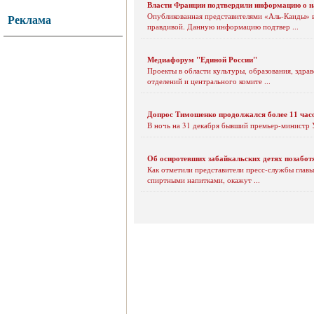
Власти Франции подтвердили информацию о на
Опубликованная представителями «Аль-Каиды» в 
Реклама
правдивой. Данную информацию подтвер ...
Медиафорум "Единой России"
Проекты в области культуры, образования, здр
отделений и центрального комите ...
Допрос Тимошенко продолжался более 11 час
В ночь на 31 декабря бывший премьер-министр 
Об осиротевших забайкальских детях позабот
Как отметили представители пресс-службы главы
спиртными напитками, окажут ...