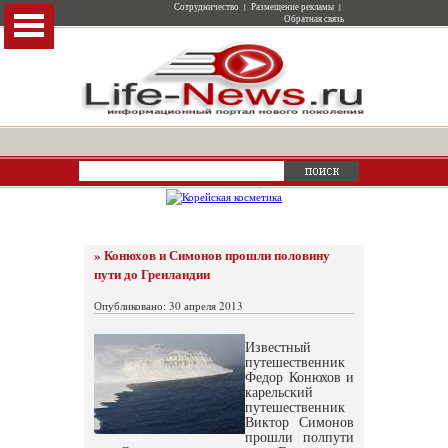
Сотрудничество
|
Размещение рекламы
|
Обратная связь
» Конюхов и Симонов прошли половину
пути до Гренландии
Опубликовано: 30 апреля 2013
Известный
путешественник
Федор Конюхов и
карельский
путешественник
Виктор Симонов
прошли полпути