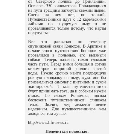
от Северного полюса до Гренландии.
Осталось 350 километров. Попадающиеся
на пути трещины затянуты свежим льдом.
Снега на нем нет, он тонкий.
Путешественники идут с 12 карельскими
лайками по гнущемуся льду о не
проваливаются только потому, что нарты
полупустые.
Все это рассказал по телефону
спутниковой связи Конюхов. В Арктике в
начале этого путешествия Конюхов уже
провалился в полынью, его вытянули
собаки. Теперь началась самая сложная
часть пути. Перед ними большая в сотню
километров шириной полоса чистой
воды. Нужно срочно найти подходящую
ровную площадку на льду, куда мог бы
приземлиться самолет с питанием и сухой
экипировкой. 1 мая путешественники
будут принимать груз, да и собакам нужен
отдых. По словам Конюхова, погода
беспокоит путешественников: слишком
тепло. Значит, лед делается менее
надежным. Для путешественников чем
холоднее, тем лучше.
http://www.life-news.ru
Поделиться новостью: