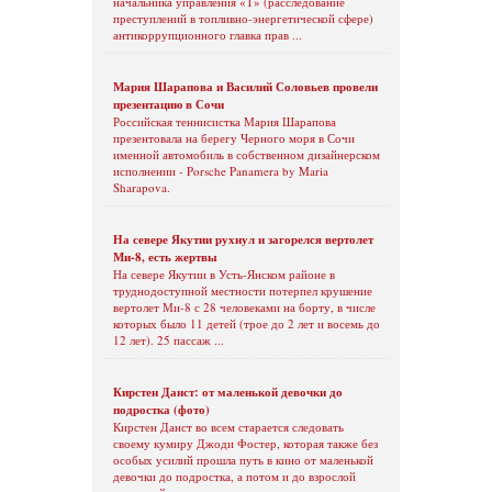
начальника управления «Т» (расследование
преступлений в топливно-энергетической сфере)
антикоррупционного главка прав ...
Мария Шарапова и Василий Соловьев провели
презентацию в Сочи
Российская теннисистка Мария Шарапова
презентовала на берегу Черного моря в Сочи
именной автомобиль в собственном дизайнерском
исполнении - Porsche Panamera by Maria
Sharapova.
На севере Якутии рухнул и загорелся вертолет
Ми-8, есть жертвы
На севере Якутии в Усть-Янском районе в
труднодоступной местности потерпел крушение
вертолет Ми-8 с 28 человеками на борту, в числе
которых было 11 детей (трое до 2 лет и восемь до
12 лет). 25 пассаж ...
Кирстен Данст: от маленькой девочки до
подростка (фото)
Кирстен Данст во всем старается следовать
своему кумиру Джоди Фостер, которая также без
особых усилий прошла путь в кино от маленькой
девочки до подростка, а потом и до взрослой