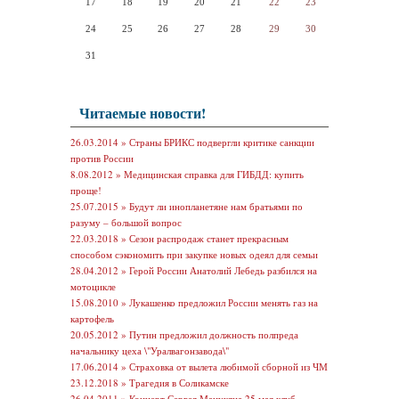
17
18
19
20
21
22
23
24
25
26
27
28
29
30
31
Читаемые новости!
26.03.2014 »
Страны БРИКС подвергли критике санкции
против России
8.08.2012 »
Медицинская справка для ГИБДД: купить
проще!
25.07.2015 »
Будут ли инопланетяне нам братьями по
разуму – большой вопрос
22.03.2018 »
Сезон распродаж станет прекрасным
способом сэкономить при закупке новых одеял для семьи
28.04.2012 »
Герой России Анатолий Лебедь разбился на
мотоцикле
15.08.2010 »
Лукашенко предложил России менять газ на
картофель
20.05.2012 »
Путин предложил должность полпреда
начальнику цеха \"Уралвагонзавода\"
17.06.2014 »
Страховка от вылета любимой сборной из ЧМ
23.12.2018 »
Трагедия в Соликамске
26.04.2011 »
Концерт Сергея Манукяна 25 мая клуб