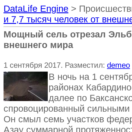
DataLife Engine
> Происшеств
и 7,7 тысяч человек от внешн
Мощный сель отрезал Эльбр
внешнего мира
1 сентября 2017. Разместил:
demeo
В ночь на 1 сентяб
районах Кабардино
далее по Баксанск
спровоцированный сильными
Он смыл семь участков феде
Азау суммарной протяженност