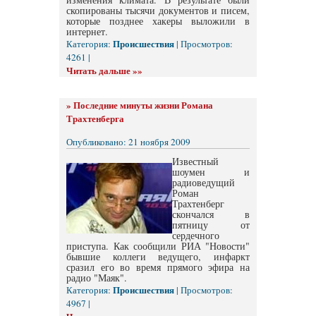
скопированы тысячи документов и писем,
которые позднее хакеры выложили в
интернет.
Происшествия
Категория:
| Просмотров:
4261 |
Читать дальше »»
»
Последние минуты жизни Романа
Трахтенберга
Опубликовано: 21 ноября 2009
Известный
шоумен и
радиоведущий
Роман
Трахтенберг
скончался в
пятницу от
сердечного
приступа. Как сообщили РИА "Новости"
бывшие коллеги ведущего, инфаркт
сразил его во время прямого эфира на
радио "Маяк".
Происшествия
Категория:
| Просмотров:
4967 |