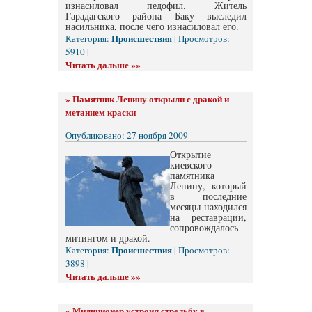
изнасиловал педофил. Житель
Гарадагского района Баку выследил
насильника, после чего изнасиловал его.
Происшествия
Категория:
| Просмотров:
5910 |
Читать дальше »»
»
Памятник Ленину открыли с дракой и
метанием краски
Опубликовано: 27 ноября 2009
Открытие
киевского
памятника
Ленину, который
в последние
месяцы находился
на реставрации,
сопровождалось
митингом и дракой.
Происшествия
Категория:
| Просмотров:
3898 |
Читать дальше »»
»
Милиционер устроил стрельбу в