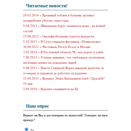
Читаемые новости!
24.01.2014 »
Кровавый гоблин в бутылке заставил
полицейских убегать через окна
9.04.2013 »
Яйцеклетки будут храниться дома - на всякий
случай
15.06.2012 »
Околофутбольные страсти-мордасти
5.10.2015 »
В Сочи открылся фестиваль «Новая волна»
30.06.2012 »
Фестиваль Flower Power в Москве
3.02.2014 »
В Ростовской области ЧС: нет дорог и хлеба
7.08.2013 »
Ученые заявляют, что глобальное потепление
негативно влияет на поведение людей
9.08.2013 »
Власти Северной Кореи наказали артистку за
оговорку и оправили ее работать на рудники
25.04.2011 »
Концерт Этери Бериашвили клуб \"ДуровЪ\"
19 мая
2.04.2010 »
Курение сказывается на IQ
Наш опрос
Верите ли Вы в достоверность новостей? Говорят ли нам
правду?
Да