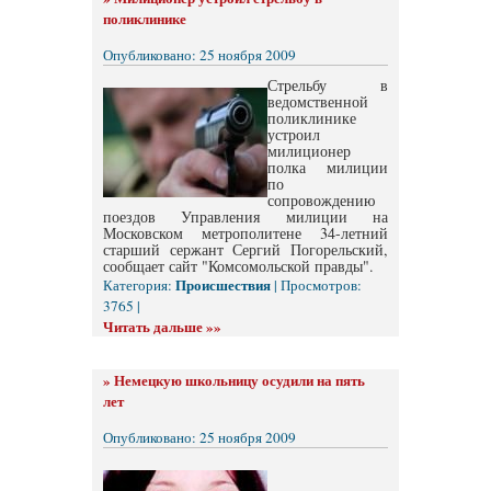
поликлинике
Опубликовано: 25 ноября 2009
Стрельбу в
ведомственной
поликлинике
устроил
милиционер
полка милиции
по
сопровождению
поездов Управления милиции на
Московском метрополитене 34-летний
старший сержант Сергий Погорельский,
сообщает сайт "Комсомольской правды".
Происшествия
Категория:
| Просмотров:
3765 |
Читать дальше »»
»
Немецкую школьницу осудили на пять
лет
Опубликовано: 25 ноября 2009