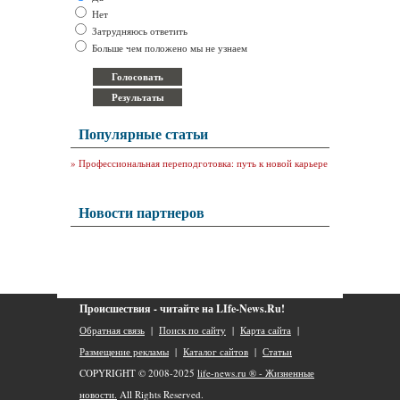
Нет
Затрудняюсь ответить
Больше чем положено мы не узнаем
Популярные статьи
»
Профессиональная переподготовка: путь к новой карьере
Новости партнеров
Происшествия - читайте на LIfe-News.Ru!
Обратная связь
|
Поиск по сайту
|
Карта сайта
|
Размещение рекламы
|
Каталог сайтов
|
Статьи
COPYRIGHT © 2008-2025
life-news.ru ® - Жизненные
новости.
All Rights Reserved.