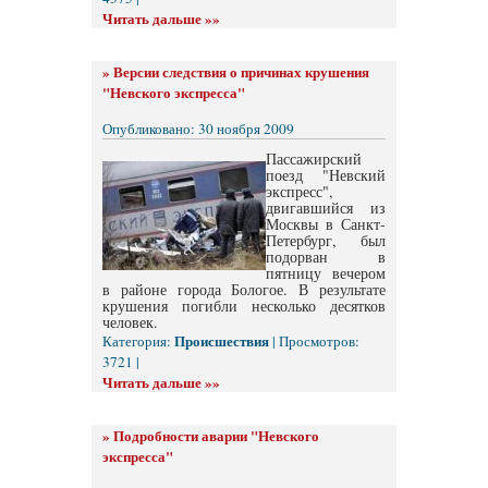
Читать дальше »»
»
Версии следствия о причинах крушения
"Невского экспресса"
Опубликовано: 30 ноября 2009
Пассажирский
поезд "Невский
экспресс",
двигавшийся из
Москвы в Санкт-
Петербург, был
подорван в
пятницу вечером
в районе города Бологое. В результате
крушения погибли несколько десятков
человек.
Происшествия
Категория:
| Просмотров:
3721 |
Читать дальше »»
»
Подробности аварии "Невского
экспресса"