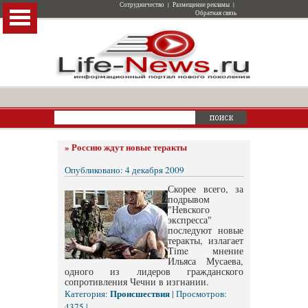
Сотрудничество
|
Размещение рекламы
|
Обратная связь
»
Россию ждут новые теракты
Опубликовано: 4 декабря 2009
Скорее всего, за
подрывом
"Невского
экспресса"
последуют новые
теракты, излагает
Time мнение
Ильяса Мусаева,
одного из лидеров гражданского
сопротивления Чечни в изгнании.
Происшествия
Категория:
| Просмотров:
4375 |