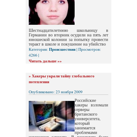
Шестнадцатилетнюю школьницу в
Германии во вторник осудили на пять лет
юношеской колонии за попытку провести
теракт в школе и покушение на убийство
Происшествия
Категория:
| Просмотров:
4266 |
Читать дальше »»
»
Хакеры украли тайну глобального
потепления
Опубликовано: 23 ноября 2009
Российские
хакеры взломали
серверы
британского
университета,
который
занимается
проблемами
изменения климата. В результате были