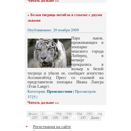
Читать дальше »»
»
Белая тигрица погибла в схватке с двумя
львами
Опубликовано: 20 ноября 2009
Пара львов,
проживающих в
зоопарке
чешского города
Либерец, в
четверг
прокрались в
вольер к белой
тигрице и убили ее, сообщает агентство
Ассошиэйтед Пресс со ссылкой на
представителя зоопарка Ивана Лангра
(Ivan Langr).
Происшествия
Категория:
| Просмотров:
3725 |
Читать дальше »»
Назад
1
...
232
233
234
235
236
237
238
239
240
...
247
Далее
Регистрация на сайте