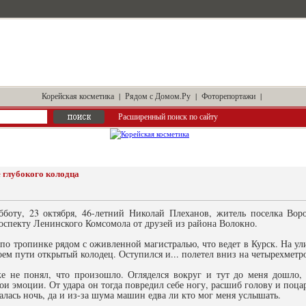
Корейская косметика
|
Рядом с Домом.Ру
|
Фоторепортажи
|
Расширенный поиск по сайту
е глубокого колодца
бботу, 23 октября, 46-летний Николай Плеханов, житель поселка Вор
оспекту Ленинского Комсомола от друзей из района Волокно.
по тропинке рядом с оживленной магистралью, что ведет в Курск. На ул
оем пути открытый колодец. Оступился и... полетел вниз на четырехметр
же не понял, что произошло. Огляделся вокруг и тут до меня дошло, 
ои эмоции. От удара он тогда повредил себе ногу, расшиб голову и поцар
алась ночь, да и из-за шума машин едва ли кто мог меня услышать.