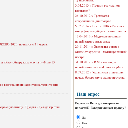
Туапсе залило
3.04.2013 »
Почему все-таки он
взорвался?
26.10.2012 »
Трехглазая
современница динозавров
5.02.2014 »
Посол США в России в
конце февраля уйдет со своего поста
12.04.2010 »
Медведев подписал
новый закон о лекарствах
ЭКСПО-2020, начнется с 31 марта.
20.11.2014 »
Эксперты: успех в
отказе от курения – мотивированный
настрой
31.10.2017 »
В Москве открыт
ция «Язь» обнаружила его на глубине 13
новый мемориал – «Стена скорби»
8.07.2012 »
Украинская оппозиция
начала бессрочную акцию протеста
агов возгорания приходится на территорию
Наш опрос
Верите ли Вы в достоверность
огромную шайбу. Трудяга - бульдозер стал
новостей? Говорят ли нам правду?
Да
Нет