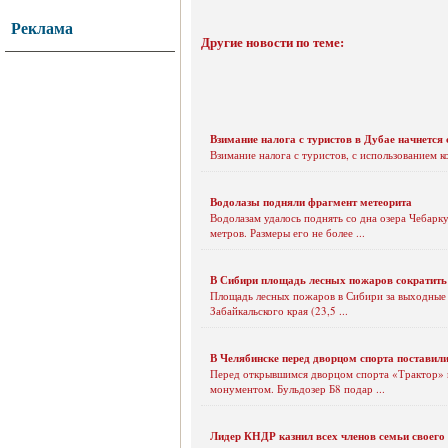
Реклама
Другие новости по теме:
Взимание налога с туристов в Дубае начнется 
Взимание налога с туристов, с использованием
Водолазы подняли фрагмент метеорита
Водолазам удалось поднять со дна озера Чебарку
метров. Размеры его не более ...
В Сибири площадь лесных пожаров сократить 
Площадь лесных пожаров в Сибири за выходные н
Забайкальского края (23,5 ...
В Челябинске перед дворцом спорта поставил
Перед открывшимся дворцом спорта «Трактор» в
монументом. Бульдозер Б8 подар ...
Лидер КНДР казнил всех членов семьи своего