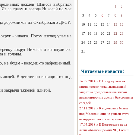
 проливных дождей. Шансов выбраться
1
2
. Из-за травм и голода Николай не мог
3
4
5
6
7
8
9
ада дорожников из Октябрьского ДРСУ.
10
11
12
13
14
15
16
17
18
19
20
21
22
23
вокруг - никого. Потом взгляд упал на
24
25
26
27
28
29
30
еревку вокруг Николая и вытянули его
31
ла и головы.
го, не будем - колодец-то заброшенный.
Читаемые новости!
ь людей. В детстве он вытащил из-под
14.09.2014 »
В Госдуму внесен
законопроект, устанавливающий
ки закрыли тяжелой плитой.
запрет на предоставление жилой
недвижимости в аренду без согласия
соседей
27.11.2012 »
К годовщине битвы
под Москвой: они не успели стать
офицерами, но стали героями
17.07.2018 »
В Волгограде из-за
ливня объявлен режим ЧС, Сочи и