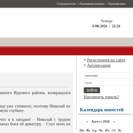
Сотрудничество
|
Размещение рекламы
|
Обратная связь
Четверг
6-08-2026
|
22:26
Регистрация на сайте
Авторизация
ошнего Курского района, возвращался
Напомнить пароль?
ице уже стемнело, поэтому Николай не
Календарь новостей
овую глубину.
что я в западне! - Николай с трудом
«
Август 2026 »
апал бока об арматуру. - Стал звать на
Пн
Вт
Ср
Чт
Пт
Сб
Вс