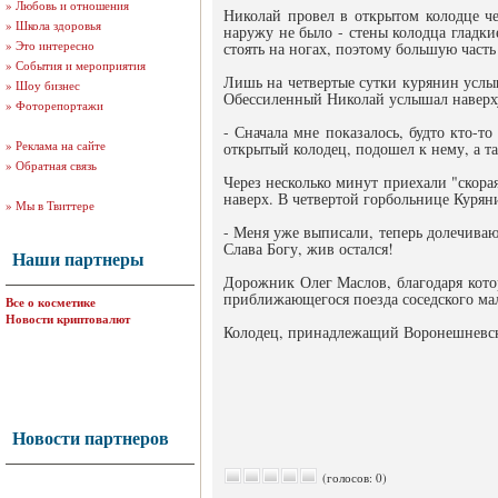
»
Любовь и отношения
Николай провел в открытом колодце че
»
Школа здоровья
наружу не было - стены колодца гладкие
»
Это интересно
стоять на ногах, поэтому большую часть
»
События и мероприятия
Лишь на четвертые сутки курянин услыш
»
Шоу бизнес
Обессиленный Николай услышал наверху 
»
Фоторепортажи
- Сначала мне показалось, будто кто-т
»
Реклама на сайте
открытый колодец, подошел к нему, а та
»
Обратная связь
Через несколько минут приехали "скора
наверх. В четвертой горбольнице Курян
»
Мы в Твиттере
- Меня уже выписали, теперь долечиваюс
Слава Богу, жив остался!
Наши партнеры
Дорожник Олег Маслов, благодаря котор
приближающегося поезда соседского мал
Все о косметике
Новости криптовалют
Колодец, принадлежащий Воронешневско
Новости партнеров
(голосов: 0)