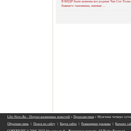
В КНДР были казнены все родные Чан Сое Тхэка 
бывшего чиновника, имевше ...
LIfe-News.Ru - Портал жизненных новостей
»
Происшествия
» Мужчина четверо суток
Обратная связь
|
Поиск по сайту
|
Карта сайта
|
Размещение рекламы
|
Каталог са
COPYRIGHT © 2008-2025
life-news.ru ® - Жизненные новости.
All Rights Reserved.