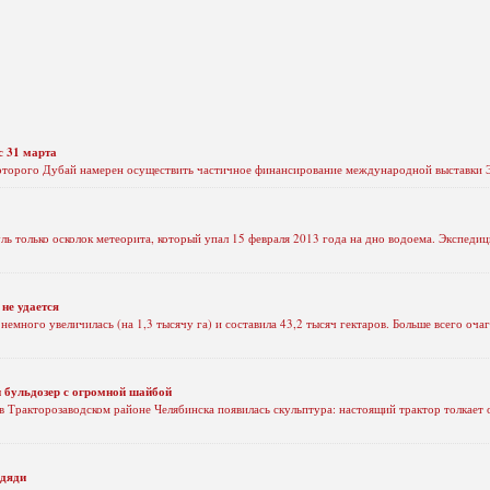
с 31 марта
 которого Дубай намерен осуществить частичное финансирование международной выставки 
ль только осколок метеорита, который упал 15 февраля 2013 года на дно водоема. Экспеди
не удается
емного увеличилась (на 1,3 тысячу га) и составила 43,2 тысяч гектаров. Больше всего оч
и бульдозер с огромной шайбой
 Тракторозаводском районе Челябинска появилась скульптура: настоящий трактор толкает 
 дяди