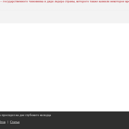
– государственного чиновника и дяди лидера страны, которого также казнили некоторое вр
 просидел на дне глубокого колодца
йтов
|
Статьи