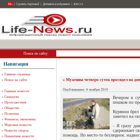
18+
|
Сделать стартовой
|
Добавить в избранное
|
RSS 2.0
Поиск по сайту:
Навигация
»
Главная страница
» Мужчина четверо суток просидел на дн
»
Новое на сайте
Опубликовано: 6 ноября 2010
»
Главные новости
»
Скандалы
Вечером в су
пешком по пр
»
Происшествия
»
Общество
Курянин брел 
»
Политика
заметил на св
»
Финансы, экономика
»
Мировые новости
- Я сразу да
сдерживает св
»
Новости спорта
помощь. Но место-то безлюдное, надвиг
»
Пикантные новости