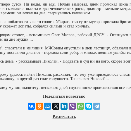
тверо суток. Ни воды, ни еды. Ночью замерзал, днем промокал из-за
 и скользкие, высота в два человеческих роста, диаметр - меньше метра
 времени он лежал на дне, свернувшись калачиком.
ал поблизости чьи-то голоса. Убирать трассу от мусора приехала бриг
скрежет лопаты, собрался силами и стал кричать.
о рядом стонет, - вспоминает Олег Маслов, рабочий ДРСУ. - Оглянулся 
м на дне мужик ...
я", спасатели и милиция. МЧСовцы опустили в люк лестницу, обвязали в
ину поставили диагноз - перелом семи ребер и множественные ушибы те
ь дома, - рассказывает Николай. - Подавать в суд ни на кого, скорее все
ому удалось найти Николая, рассказал, что ему уже приходилось спасат
ьчишку, в другой раз спас тонувшего. Теперь вот Николай...
му муниципалитету, несколько дней спустя после происшествия все-та
Поделиться новостью:
Распечатать