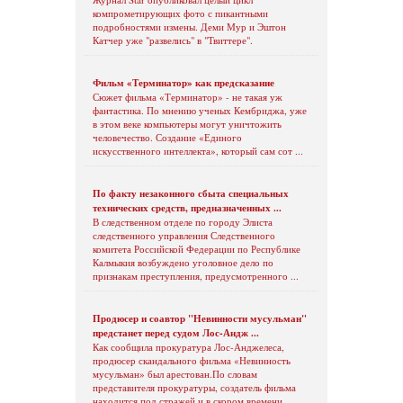
компрометирующих фото с пикантными
подробностями измены. Деми Мур и Эштон
Катчер уже "развелись" в "Твиттере".
Фильм «Терминатор» как предсказание
Сюжет фильма «Терминатор» - не такая уж
фантастика. По мнению ученых Кембриджа, уже
в этом веке компьютеры могут уничтожить
человечество. Создание «Единого
искусственного интеллекта», который сам сот ...
По факту незаконного сбыта специальных
технических средств, предназначенных ...
В следственном отделе по городу Элиста
следственного управления Следственного
комитета Российской Федерации по Республике
Калмыкия возбуждено уголовное дело по
признакам преступления, предусмотренного ...
Продюсер и соавтор "Невинности мусульман"
предстанет перед судом Лос-Андж ...
Как сообщила прокуратура Лос-Анджелеса,
продюсер скандального фильма «Невинность
мусульман» был арестован.По словам
представителя прокуратуры, создатель фильма
находится под стражей и в скором времени ...