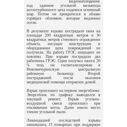
видеонаблюдения:
над зданием угольной мельницы
котлотурбинного цеха поднялся огненный
шар. Потом он превратился в облако
горящих обломков, которые медленно
осели.
В результате взрыва пострадали окна на
площади 200 квадратных метров и 30
квадратных метров стенового ограждении
объекта, несущие конструкции и
оборудование цеха повреждений не
получили. На работу ГРЭС инцидент не
повлиял. При взрыве пострадали два
работника ГРЭС. Один получил ожоги 20
% тела, он госпитализирован в
Новомичуринскую центральную
районную больницу. Второй
пострадавший после оказания
медицинской помощи отправлен домой.
Взрыв произошел на первом энергоблоке.
Энергоблок по графику выводился в
текущий ремонт. Взрыв угольно-
воздушной смеси произошел при
отключении котла. Далее имело место
тление угольной пыли.
Ликвидацией последствий взрыва
занимались 15 пожарных при поддержке