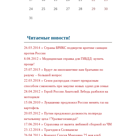
24
25
26
27
28
29
30
31
Читаемые новости!
26.03.2014 »
Страны БРИКС подвергли критике санкции
против России
8.08.2012 »
Медицинская справка для ГИБДД: купить
проще!
25.07.2015 »
Будут ли инопланетяне нам братьями по
разуму – большой вопрос
22.03.2018 »
Сезон распродаж станет прекрасным
способом сэкономить при закупке новых одеял для семьи
28.04.2012 »
Герой России Анатолий Лебедь разбился на
мотоцикле
15.08.2010 »
Лукашенко предложил России менять газ на
картофель
20.05.2012 »
Путин предложил должность полпреда
начальнику цеха \"Уралвагонзавода\"
17.06.2014 »
Страховка от вылета любимой сборной из ЧМ
23.12.2018 »
Трагедия в Соликамске
26.04.2011 »
Концерт Сергея Манукяна 25 мая клуб