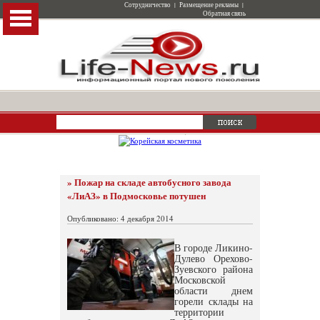
Сотрудничество
|
Размещение рекламы
|
Обратная связь
» Пожар на складе автобусного завода
«ЛиАЗ» в Подмосковье потушен
Опубликовано: 4 декабря 2014
В городе Ликино-
Дулево Орехово-
Зуевского района
Московской
области днем
горели склады на
территории