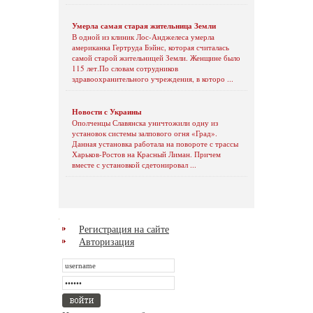
Умерла самая старая жительница Земли
В одной из клиник Лос-Анджелеса умерла
американка Гертруда Бэйнс, которая считалась
самой старой жительницей Земли. Женщине было
115 лет.По словам сотрудников
здравоохранительного учреждения, в которо ...
Новости с Украины
Ополченцы Славянска уничтожили одну из
установок системы залпового огня «Град».
Данная установка работала на повороте с трассы
Харьков-Ростов на Красный Лиман. Причем
вместе с установкой сдетонировал ...
Регистрация на сайте
Авторизация