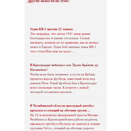
Другие новости по теме:
Один КВ-1 против 22 танков
Это неправда, что летом 1941 наша армия
беспорядочно в панике отступала. Стояли
насмерть, воевали не по правилам, как не воевал
никто в Европе. Один бой экипажа танка КВ-1
чего стоил!Бои шли на подст ...
В Краснодаре побывал сам Э́дсон Ара́нтис ду
Насиме́нту!
Чтобы всем было понятнее: в гости на Кубань
прилетел король футбола, известный всем под
именем Пеле. Гений футбола был в Краснодаре
всего несколько часов. К встрече с живой
легендой готовились воспита ...
В Челябинской области школьный автобус
врезался в стоящий на обочине грузов ...
На 32-м километре федеральной трассы Москва -
Челябинск в Красноармейском районе водитель
школьного автобуса Hyundai не заметил в тумане
грузовик Volvo, стоящий на обочине дороги.