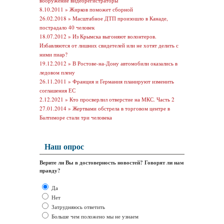
вооружение видеорегистраторы
8.10.2011 »
Жирков поможет сборной
26.02.2018 »
Масштабное ДТП произошло в Канаде,
пострадало 40 человек
18.07.2012 »
Из Крымска выгоняют волонтеров.
Избавляются от лишних свидетелей или не хотят делить с
ними пиар?
19.12.2012 »
В Ростове-на-Дону автомобили оказались в
ледовом плену
26.11.2011 »
Франция и Германия планируют изменить
соглашения ЕС
2.12.2021 »
Кто просверлил отверстие на МКС. Часть 2
27.01.2014 »
Жертвами обстрела в торговом центре в
Балтиморе стали три человека
Наш опрос
Верите ли Вы в достоверность новостей? Говорят ли нам
правду?
Да
Нет
Затрудняюсь ответить
Больше чем положено мы не узнаем