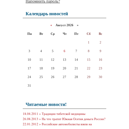
Напомнить пароль?
Календарь новостей
«
Август 2026 »
Пн
Вт
Ср
Чт
Пт
Сб
Вс
1
2
3
4
5
6
7
8
9
10
11
12
13
14
15
16
17
18
19
20
21
22
23
24
25
26
27
28
29
30
31
Читаемые новости!
18.04.2011 »
Традиции тибетской медицины
26.08.2013 »
На что тратит Южная Осетия деньги России?
22.01.2012 »
Российские автомобилисты взяли на