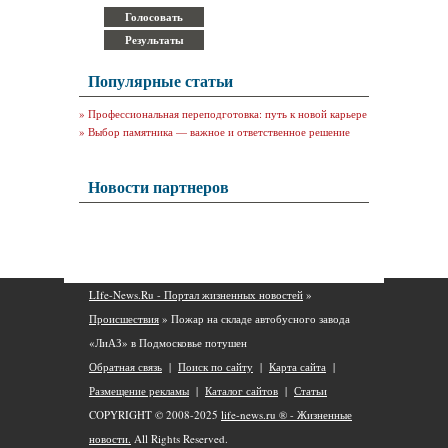
Популярные статьи
»
Профессиональная переподготовка: путь к новой карьере
»
Выбор памятника — важное и ответственное решение
Новости партнеров
LIfe-News.Ru - Портал жизненных новостей
»
Происшествия
» Пожар на складе автобусного завода
«ЛиАЗ» в Подмосковье потушен
Обратная связь
|
Поиск по сайту
|
Карта сайта
|
Размещение рекламы
|
Каталог сайтов
|
Статьи
COPYRIGHT © 2008-2025
life-news.ru ® - Жизненные
новости.
All Rights Reserved.