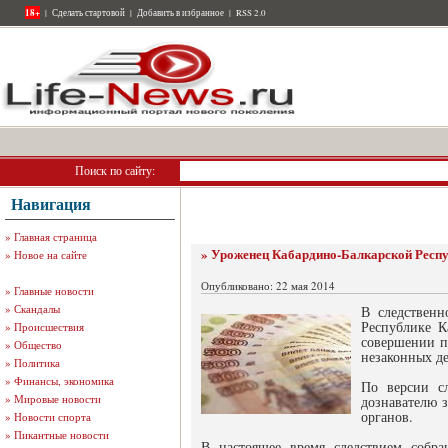
18+
|
Сделать стартовой
|
Добавить в избранное
|
RSS 2.0
Поиск по сайту:
Навигация
»
Главная страница
» Уроженец Кабардино-Балкарской Респуб
»
Новое на сайте
Опубликовано: 22 мая 2014
»
Главные новости
»
Скандалы
В следственн
Республике К
»
Происшествия
совершении п
»
Общество
незаконных де
»
Политика
»
Финансы, экономика
По версии сл
»
Мировые новости
дознавателю 
органов.
»
Новости спорта
»
Пикантные новости
В настоящее время следствием собра