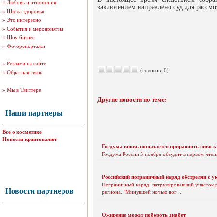
»
Любовь и отношения
заключением направлено суд для рассмо
»
Школа здоровья
»
Это интересно
»
События и мероприятия
»
Шоу бизнес
»
Фоторепортажи
»
Реклама на сайте
(голосов: 0)
»
Обратная связь
»
Мы в Твиттере
Другие новости по теме:
Наши партнеры
Все о косметике
Новости криптовалют
Госдума вновь попытается приравнять пиво к
Госдума России 3 ноября обсудит в первом чтен
Российский пограничный наряд обстрелян с у
Пограничный наряд, патрулировавший участок р
Новости партнеров
региона. "Минувшей ночью пог ...
Ожирение может побороть диабет