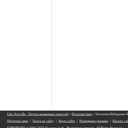
LIfe-News.Ru - Портал жизненных новостей
»
Происшествия
» Уроженец Кабардино-Ба
Обратная связь
|
Поиск по сайту
|
Карта сайта
|
Размещение рекламы
|
Каталог са
COPYRIGHT © 2008-2025
life-news.ru ® - Жизненные новости.
All Rights Reserved.