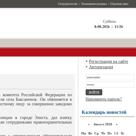
Сотрудничество
|
Размещение рекламы
|
Обратная связь
Суббота
8-08-2026
|
11:56
Регистрация на сайте
Авторизация
о комитета Российской Федерации по
Напомнить пароль?
ля села Баксаненок. Он обвиняется в
остному лицу за совершение заведомо
Календарь новостей
олиции в городе Элиста, дал взятку
жан сотрудниками правоохранительных
«
Август 2026 »
Пн
Вт
Ср
Чт
Пт
Сб
Вс
 дело с утвержденным обвинительным