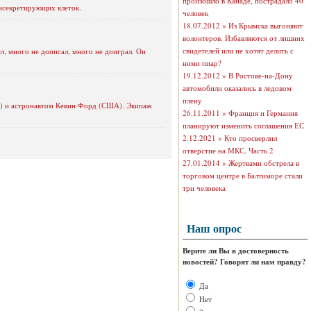
произошло в Канаде, пострадало 40
нсекретирующих клеток.
человек
18.07.2012 »
Из Крымска выгоняют
волонтеров. Избавляются от лишних
свидетелей или не хотят делить с
ел, много не дописал, много не доиграл. Он
ними пиар?
19.12.2012 »
В Ростове-на-Дону
автомобили оказались в ледовом
плену
ия) и астронавтом Кевин Форд (США). Экипаж
26.11.2011 »
Франция и Германия
планируют изменить соглашения ЕС
2.12.2021 »
Кто просверлил
отверстие на МКС. Часть 2
27.01.2014 »
Жертвами обстрела в
торговом центре в Балтиморе стали
три человека
Наш опрос
Верите ли Вы в достоверность
новостей? Говорят ли нам правду?
Да
Нет