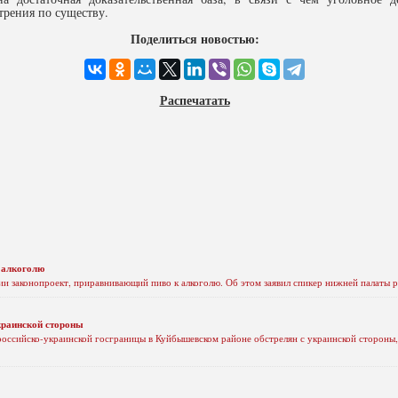
трения по существу.
Поделиться новостью:
Распечатать
 алкоголю
ии законопроект, приравнивающий пиво к алкоголю. Об этом заявил спикер нижней палаты р
краинской стороны
оссийско-украинской госграницы в Куйбышевском районе обстрелян с украинской стороны,