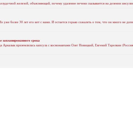
елудочной железой, объясняющий, почему удаление печени сказывается на делении инсули
о уже более 30 лет его нет с нами. И остается горько сожалеть о том, что он много не доп
же запланированного срока
ода Аркалык приземлилась капсула с космонавтами Олег Новицкий, Евгений Тарелкин (Росс