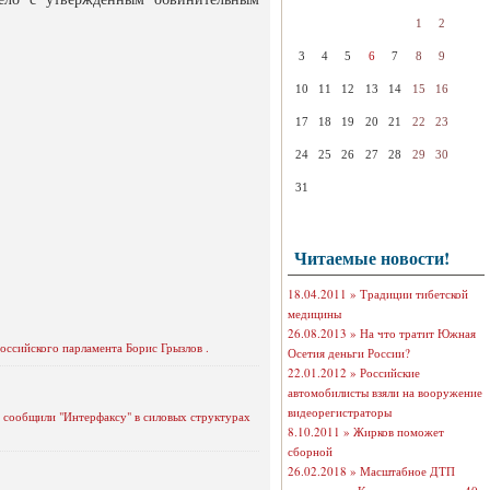
1
2
3
4
5
6
7
8
9
10
11
12
13
14
15
16
17
18
19
20
21
22
23
24
25
26
27
28
29
30
31
Читаемые новости!
18.04.2011 »
Традиции тибетской
медицины
26.08.2013 »
На что тратит Южная
оссийского парламента Борис Грызлов .
Осетия деньги России?
22.01.2012 »
Российские
автомобилисты взяли на вооружение
видеорегистраторы
 сообщили "Интерфаксу" в силовых структурах
8.10.2011 »
Жирков поможет
сборной
26.02.2018 »
Масштабное ДТП