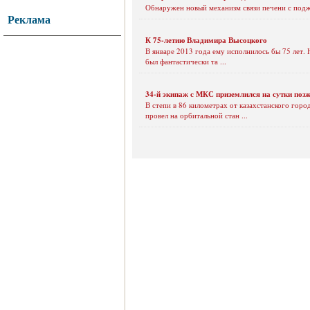
Обнаружен новый механизм связи печени с подж
Реклама
К 75-летию Владимира Высоцкого
В январе 2013 года ему исполнилось бы 75 лет. Н
был фантастически та ...
34-й экипаж с МКС приземлился на сутки поз
В степи в 86 километрах от казахстанского гор
провел на орбитальной стан ...