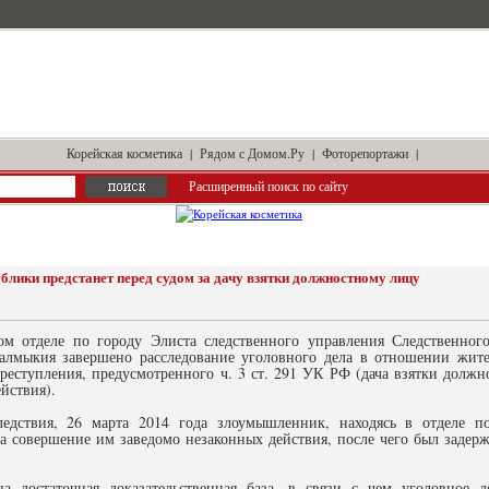
Корейская косметика
|
Рядом с Домом.Ру
|
Фоторепортажи
|
Расширенный поиск по сайту
лики предстанет перед судом за дачу взятки должностному лицу
ом отделе по городу Элиста следственного управления Следственног
алмыкия завершено расследование уголовного дела в отношении жите
реступления, предусмотренного ч. 3 ст. 291 УК РФ (дача взятки должн
йствия).
едствия, 26 марта 2014 года злоумышленник, находясь в отделе п
за совершение им заведомо незаконных действия, после чего был задер
на достаточная доказательственная база, в связи с чем уголовное