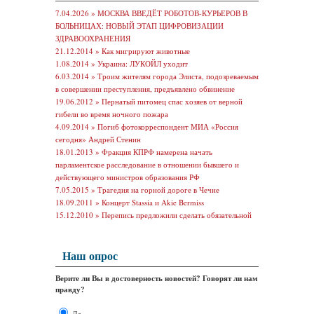
7.04.2026 »
МОСКВА ВВЕДЁТ РОБОТОВ-КУРЬЕРОВ В
БОЛЬНИЦАХ: НОВЫЙ ЭТАП ЦИФРОВИЗАЦИИ
ЗДРАВООХРАНЕНИЯ
21.12.2014 »
Как мигрируют животные
1.08.2014 »
Украина: ЛУКОЙЛ уходит
6.03.2014 »
Троим жителям города Элиста, подозреваемым
в совершении преступления, предъявлено обвинение
19.06.2012 »
Пернатый питомец спас хозяев от верной
гибели во время ночного пожара
4.09.2014 »
Погиб фотокорреспондент МИА «Россия
сегодня» Андрей Стенин
18.01.2013 »
Фракция КПРФ намерена начать
парламентское расследование в отношении бывшего и
действующего министров образования РФ
7.05.2015 »
Трагедия на горной дороге в Чечне
18.09.2011 »
Концерт Stassia и Akie Bermiss
15.12.2010 »
Перепись предложили сделать обязательной
Наш опрос
Верите ли Вы в достоверность новостей? Говорят ли нам
правду?
Да