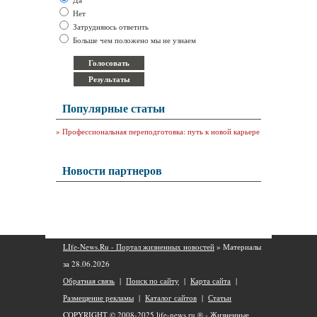
Нет
Затрудняюсь ответить
Больше чем положено мы не узнаем
Популярные статьи
»
Профессиональная переподготовка: путь к новой карьере
Новости партнеров
LIfe-News.Ru - Портал жизненных новостей
» Материалы
за 28.06.2026
Обратная связь
|
Поиск по сайту
|
Карта сайта
|
Размещение рекламы
|
Каталог сайтов
|
Статьи
COPYRIGHT © 2008-2025
life-news.ru ® - Жизненные