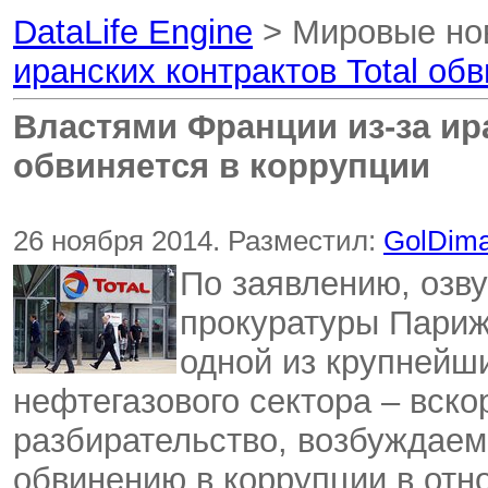
DataLife Engine
> Мировые но
иранских контрактов Total об
Властями Франции из-за ира
обвиняется в коррупции
26 ноября 2014. Разместил:
GolDim
По заявлению, озв
прокуратуры Париж
одной из крупнейш
нефтегазового сектора – вско
разбирательство, возбуждае
обвинению в коррупции в отн