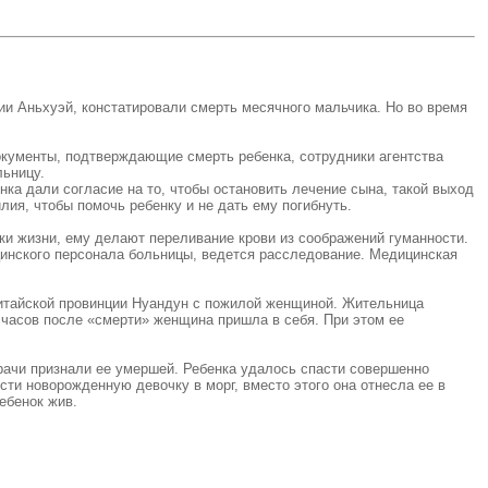
ии Аньхуэй, констатировали смерть месячного мальчика. Но во время
кументы, подтверждающие смерть ребенка, сотрудники агентства
льницу.
ка дали согласие на то, чтобы остановить лечение сына, такой выход
ия, чтобы помочь ребенку и не дать ему погибнуть.
аки жизни, ему делают переливание крови из соображений гуманности.
инского персонала больницы, ведется расследование. Медицинская
 китайской провинции Нуандун с пожилой женщиной. Жительница
ь часов после «смерти» женщина пришла в себя. При этом ее
врачи признали ее умершей. Ребенка удалось спасти совершенно
ти новорожденную девочку в морг, вместо этого она отнесла ее в
ебенок жив.