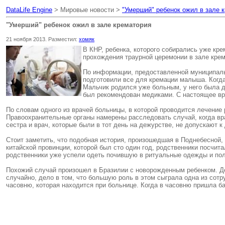
DataLife Engine
> Мировые новости >
"Умерший" ребенок ожил в зале 
"Умерший" ребенок ожил в зале крематория
21 ноября 2013. Разместил:
хомяк
В КНР, ребенка, которого собирались уже кр
прохождения траурной церемонии в зале крем
По информации, предоставленной муниципаль
подготовили все для кремации малыша. Когда
Мальчик родился уже больным, у него была д
был рекомендован медиками. С настоящее вре
По словам одного из врачей больницы, в которой проводится лечение 
Правоохранительные органы намерены расследовать случай, когда вр
сестра и врач, которые были в тот день на дежурстве, не допускают 
Стоит заметить, что подобная история, произошедшая в Поднебесной,
китайской провинции, которой был сто один год, родственники посчит
родственники уже успели одеть почившую в ритуальные одежды и пол
Похожий случай произошел в Бразилии с новорожденным ребенком. Дев
случайно, дело в том, что большую роль в этом сыграла одна из сот
часовню, которая находится при больнице. Когда в часовню пришла ба