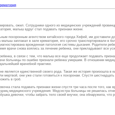
крематория
емировать, ожил. Сотрудники одного из медицинских учреждений провинц
атория, малыш вдруг стал подавать признаки жизни.
ным похоронным агентством китайского города Хефей, им доставили до
 малыш заплакал в зале крематория, его срочно транспортировали в бо
иагностирована врожденная патология системы дыхания. Родители ребен
мя врачи снова взялись за лечение ребенка, они прикладывают все усил
ребенка, в связи с тем, что малыш все еще продолжает подавать призн
ачи больницы по ошибке признали ребенка умершим. В отношении медиц
к дальнейшей врачебной практике.
 не является единственной своего рода. Такая же история произошла в
али мертвой, они уже стали готовиться к похоронам. Спустя шестнадцат
ожить в гроб.
очка стала подавать признаки жизни спустя три часа после того, как 
рудниц медицинского учреждения. Медсестра больницы не решилась отнес
бушка девочки, чтобы забрать тело своей внучки, она обнаружила, что р