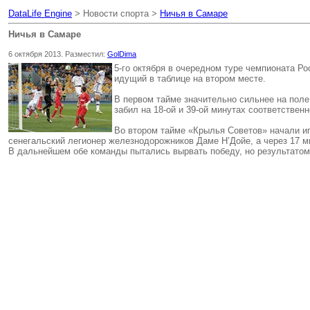
DataLife Engine
> Новости спорта >
Ничья в Самаре
Ничья в Самаре
6 октября 2013. Разместил:
GolDima
5-го октября в очередном туре чемпионата Р
идущий в таблице на втором месте.
В первом тайме значительно сильнее на поле
забил на 18-ой и 39-ой минутах соответствен
Во втором тайме «Крылья Советов» начали иг
сенегальский легионер железнодорожников Даме Н’Дойе, а через 17 м
В дальнейшем обе команды пытались вырвать победу, но результатом 