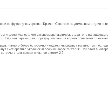
оссии по футболу самарские «Крылья Советов» на домашнем стадионе п
 выглядели хозяева, что закономерно вылилось в два гола нападающего
но. При этом первый мяч форвард отправил в ворота соперника с пенальт
рать намного более осторожно и отдали инициативу гостям, чем послед
инут счет сравнял украинский опорник Тарас Михалик. При этом в инте
встречи стала боевая ничья со счетом 2:2.