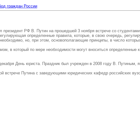
бод граждан России
л президент РФ В. Путин на прошедшей 3 ноября встрече со студентами
 регулирующая определенные правила, которые, в свою очередь, регул
необходимо, но, при этом, основополагающие принципы, в число котор
низм, в который по мере необходимости могут вноситься определенные 
декабря День юриста. Праздник был учрежден в 2008 году В. Путиным,
ой встрече Путина с заведующими юридических кафедр российских вузов