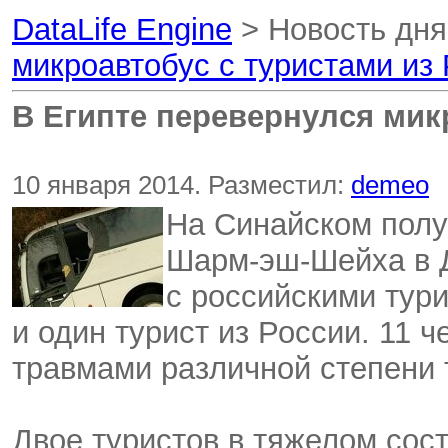
DataLife Engine
> Новость дн
микроавтобус с туристами из
В Египте перевернулся мик
10 января 2014. Разместил:
demeo
На Синайском полуо
Шарм-эш-Шейха в Д
с российскими тури
и один турист из России. 11 
травмами различной степени 
Двое туристов в тяжелом сос